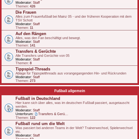
Moderator:
Staff
Themen:
426
Die Frauen
Alles zum Frauenfußball bei Mainz 05 - und der früheren Kooperation mit dem
TSV Schott
Moderator:
Staff
Themen:
11
Auf den Rängen
Alles, was den Fan beschäftigt und bewegt.
Moderator:
Staff
Themen:
141
Transfers & Gerüchte
Alle Transfers und Gerüchte von 05
Moderator:
Staff
Themen:
8
Tippspiel-Threads
Ablage für Tippspielthreads aus vorangegangenden Hin- und Rückrunden
Moderator:
Staff
Themen:
273
Fußball allgemein
Fußball in Deutschland
Hier kann sich über alles, was im deutschen Fußball passiert, ausgetauscht
werden.
Moderator:
Staff
Unterforum:
Transfers & Gerüchte - national
Themen:
122
Fußball rund um die Welt
Was passiert bei anderen Teams in der Welt? Trainerwechsel, Spielerwechsel
etc.
Moderator:
Staff