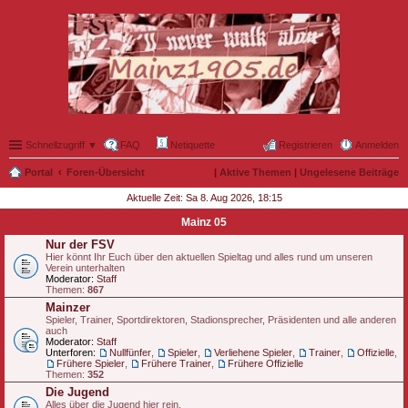
Schnellzugriff ▼
FAQ
Netiquette
Registrieren
Anmelden
Portal
Foren-Übersicht
|
Aktive Themen
|
Ungelesene Beiträge
Aktuelle Zeit: Sa 8. Aug 2026, 18:15
Mainz 05
Nur der FSV
Hier könnt Ihr Euch über den aktuellen Spieltag und alles rund um unseren
Verein unterhalten
Moderator:
Staff
Themen:
867
Mainzer
Spieler, Trainer, Sportdirektoren, Stadionsprecher, Präsidenten und alle anderen
auch
Moderator:
Staff
Unterforen:
Nullfünfer
,
Spieler
,
Verliehene Spieler
,
Trainer
,
Offizielle
,
Frühere Spieler
,
Frühere Trainer
,
Frühere Offizielle
Themen:
352
Die Jugend
Alles über die Jugend hier rein.