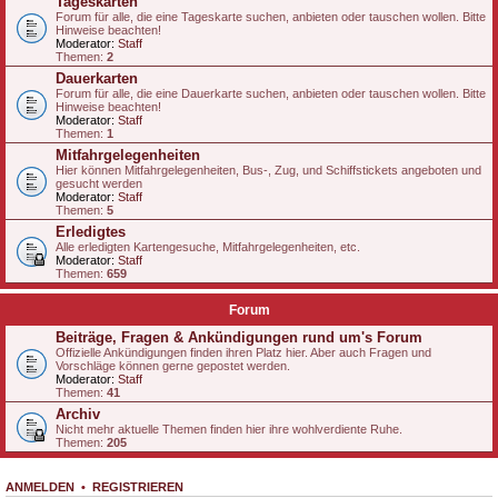
Tageskarten
Forum für alle, die eine Tageskarte suchen, anbieten oder tauschen wollen. Bitte
Hinweise beachten!
Moderator:
Staff
Themen:
2
Dauerkarten
Forum für alle, die eine Dauerkarte suchen, anbieten oder tauschen wollen. Bitte
Hinweise beachten!
Moderator:
Staff
Themen:
1
Mitfahrgelegenheiten
Hier können Mitfahrgelegenheiten, Bus-, Zug, und Schiffstickets angeboten und
gesucht werden
Moderator:
Staff
Themen:
5
Erledigtes
Alle erledigten Kartengesuche, Mitfahrgelegenheiten, etc.
Moderator:
Staff
Themen:
659
Forum
Beiträge, Fragen & Ankündigungen rund um's Forum
Offizielle Ankündigungen finden ihren Platz hier. Aber auch Fragen und
Vorschläge können gerne gepostet werden.
Moderator:
Staff
Themen:
41
Archiv
Nicht mehr aktuelle Themen finden hier ihre wohlverdiente Ruhe.
Themen:
205
ANMELDEN
•
REGISTRIEREN