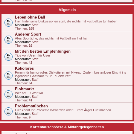
Themen:
62
Allgemein
Leben ohne Ball
Hier finden jene Diskussionen statt, die nichts mit Fußball zu tun haben
Moderator:
Staff
Themen:
168
Anderer Sport
Alles Sportliche, das nichts mit Fußball am Hut hat
Moderator:
Staff
Themen:
16
Mit den besten Empfehlungen
Tips von Usern für User
Moderator:
Staff
Themen:
42
Kokolores
Forum für humorvolles Diskutieren mit Niveau. Zudem kostenloser Eintritt ins
legendäre Gasthaus "Zur Feuerwurst"
Moderator:
Staff
Themen:
54
Flohmarkt
Wer hat... / Wer will...
Moderator:
Staff
Themen:
41
Problemstübchen
Hier könnt Ihr Probleme loswerden oder Eurem Ärger Luft machen.
Moderator:
Staff
Themen:
9
Kartentauschbörse & Mitfahrgelegenheiten