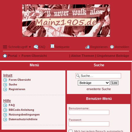
Schnellzugriff ▼
FAQ
Netiquette
Registrieren
Anmelden
Portal
Foren-Übersicht
|
Aktive Themen
|
Ungelesene Beiträge
Menü
Suche
Inhalt
Foren-Übersicht
Suche
erweiterte Suche
Registrieren
Benutzer-Menü
Hilfe
FAQ
Benutzername:
BBCode-Anleitung
Nutzungsbedingungen
Datenschutzrichtlinie
Passwort:
Mich bei jedem Besuch automatisch