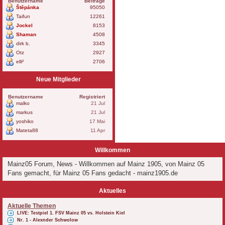
Benutzername
Beiträge
Štěpánka
95050
Taifun
12261
Jockel
8153
Shaman
4508
dirk b.
3345
Otz
2927
elli²
2706
Neue Mitglieder
Benutzername
Registriert
malko
21 Jul
markus
21 Jul
yoshiko
17 Mai
Mateta88
11 Apr
Willkommen
Mainz05 Forum, News - Willkommen auf Mainz 1905, von Mainz 05
Fans gemacht, für Mainz 05 Fans gedacht - mainz1905.de
Aktuelles
Aktuelle Themen
LIVE: Testpiel 1. FSV Mainz 05 vs. Holstein Kiel
Nr. 1 - Alexnder Schwolow