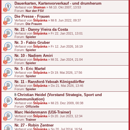
Dauerkarten, Kartenvorverkauf - und drumherum
Verfasst von
Shaman
» Mi 10. Okt 2007, 13:53
Forum:
Nur der FSV
Die Presse - Frauen
Verfasst von
Štěpánka
» Mi 8. Jun 2022, 09:37
Forum:
Die Frauen
Nr. 21 - Danny Vieira da Costa
Verfasst von
Štěpánka
» Fr 22. Jan 2021, 13:01
Forum:
Spieler
Nr. 3 - Fabio Gruber
Verfasst von
Štěpánka
» Fr 12. Jun 2026, 16:19
Forum:
Spieler
Nr. 10 - Nadiem Amiri
Verfasst von
Štěpánka
» Mi 31. Jan 2024, 21:04
Forum:
Spieler
Nr. 5 - Eric Martel
Verfasst von
Štěpánka
» Di 19. Mai 2026, 17:56
Forum:
Spieler
Nr. 11 - Ransford-Yeboah Königsdörffer
Verfasst von
Štěpánka
» Do 21. Mai 2026, 13:46
Forum:
Spieler
Christian Heidel (Vorstand Strategie, Sport und
D
Kommunikation)
a
Verfasst von
Štěpánka
» Mi 23. Dez 2009, 00:38
t
Forum:
Offizielle
e
Marc Heidenmann (U16-Trainer)
i
a
Verfasst von
Štěpánka
» Di 20. Jun 2023, 12:34
n
Forum:
Trainer
h
Nr. 27 - Robin Zentner
a
Verfasst von
n
Štěpánka
» So 20. Jul 2014, 16:54