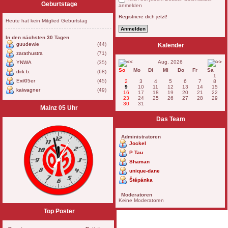
Geburtstage
anmelden
Registriere dich jetzt!
Heute hat kein Mitglied Geburtstag
In den nächsten 30 Tagen
guudewie
(44)
Kalender
zarathustra
(71)
Aug. 2026
YNWA
(35)
So
Mo
Di
Mi
Do
Fr
Sa
dirk b.
(68)
1
Exil05er
(45)
2
3
4
5
6
7
8
9
10
11
12
13
14
15
kaiwagner
(49)
16
17
18
19
20
21
22
23
24
25
26
27
28
29
30
31
Mainz 05 Uhr
Das Team
Administratoren
Jockel
P Tau
Shaman
unique-dane
Štěpánka
Moderatoren
Keine Moderatoren
Top Poster