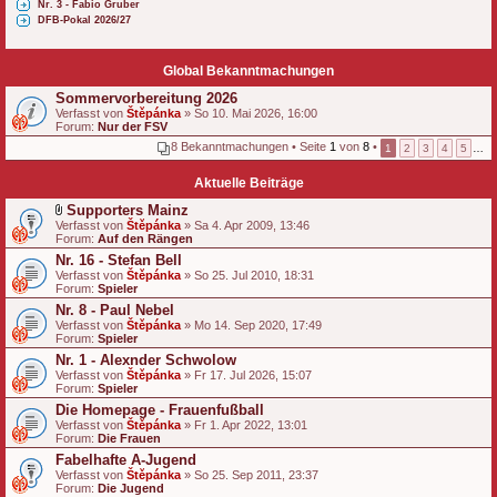
Nr. 3 - Fabio Gruber
DFB-Pokal 2026/27
Global Bekanntmachungen
Sommervorbereitung 2026
Verfasst von
Štěpánka
» So 10. Mai 2026, 16:00
Forum:
Nur der FSV
8 Bekanntmachungen • Seite
1
von
8
•
1
2
3
4
5
…
Aktuelle Beiträge
Supporters Mainz
D
Verfasst von
Štěpánka
» Sa 4. Apr 2009, 13:46
a
Forum:
Auf den Rängen
t
Nr. 16 - Stefan Bell
e
Verfasst von
i
Štěpánka
» So 25. Jul 2010, 18:31
Forum:
a
Spieler
n
Nr. 8 - Paul Nebel
h
Verfasst von
Štěpánka
» Mo 14. Sep 2020, 17:49
a
Forum:
Spieler
n
g
Nr. 1 - Alexnder Schwolow
Verfasst von
Štěpánka
» Fr 17. Jul 2026, 15:07
Forum:
Spieler
Die Homepage - Frauenfußball
Verfasst von
Štěpánka
» Fr 1. Apr 2022, 13:01
Forum:
Die Frauen
Fabelhafte A-Jugend
Verfasst von
Štěpánka
» So 25. Sep 2011, 23:37
Forum:
Die Jugend