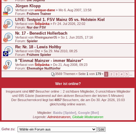
Forum:
Die Jugend
Jürgen Klopp
Verfasst von
unique-dane
» Mo 6. Aug 2007, 13:58
Forum:
Frühere Trainer
LIVE: Testpiel 1. FSV Mainz 05 vs. Holstein Kiel
Verfasst von
Štěpánka
» Fr 24. Jul 2026, 22:02
Forum:
Nur der FSV
Nr. 17 - Benedict Hollerbach
Verfasst von
Rheingauner05
» So 1. Jun 2025, 17:16
Forum:
Spieler
Re: Nr. 18 - Lewis Holtby
Verfasst von
Otz
» Sa 29. Mai 2010, 08:25
Forum:
Frühere Spieler
"Einmal Mainzer - immer Mainzer"
D
Verfasst von
Štěpánka
» Do 21. Aug 2008, 09:23
a
Forum:
Ehemalige Nullfünfer
t
3569 Themen • Seite
1
von
179
•
1
2
3
4
5
…
e
i
a
Wer ist online?
n
h
Insgesamt sind
697
Besucher online :: 2 sichtbare Mitglieder, 0 unsichtbare Mitglieder
a
und 695 Gäste (basierend auf den aktiven Besuchern der letzten 5 Minuten)
n
Der Besucherrekord liegt bei
4057
Besuchern, die am Do 30. Apr 2026, 15:03
g
gleichzeitig online waren.
Mitglieder:
Baidu [Spider]
,
Google [Bot]
Legende:
Administratoren
,
Globale Moderatoren
Gehe zu: