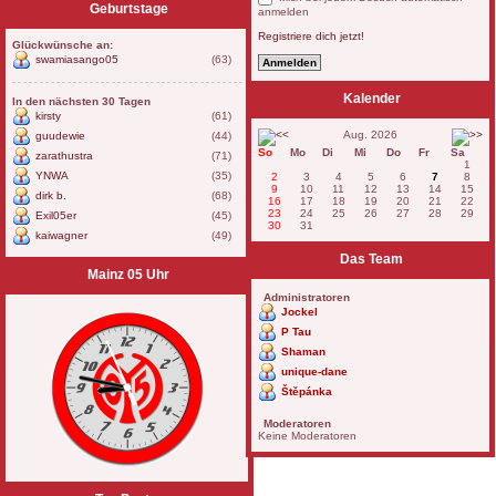
Geburtstage
anmelden
Registriere dich jetzt!
Glückwünsche an:
swamiasango05
(63)
Kalender
In den nächsten 30 Tagen
kirsty
(61)
Aug. 2026
guudewie
(44)
So
Mo
Di
Mi
Do
Fr
Sa
zarathustra
(71)
1
YNWA
(35)
2
3
4
5
6
7
8
9
10
11
12
13
14
15
dirk b.
(68)
16
17
18
19
20
21
22
23
24
25
26
27
28
29
Exil05er
(45)
30
31
kaiwagner
(49)
Das Team
Mainz 05 Uhr
Administratoren
Jockel
P Tau
Shaman
unique-dane
Štěpánka
Moderatoren
Keine Moderatoren