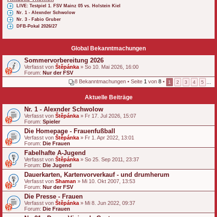
LIVE: Testpiel 1. FSV Mainz 05 vs. Holstein Kiel
Nr. 1 - Alexnder Schwolow
Nr. 3 - Fabio Gruber
DFB-Pokal 2026/27
Global Bekanntmachungen
Sommervorbereitung 2026
Verfasst von
Štěpánka
» So 10. Mai 2026, 16:00
Forum:
Nur der FSV
8 Bekanntmachungen • Seite
1
von
8
•
1
2
3
4
5
…
Aktuelle Beiträge
Nr. 1 - Alexnder Schwolow
Verfasst von
Štěpánka
» Fr 17. Jul 2026, 15:07
Forum:
Spieler
Die Homepage - Frauenfußball
Verfasst von
Štěpánka
» Fr 1. Apr 2022, 13:01
Forum:
Die Frauen
Fabelhafte A-Jugend
Verfasst von
Štěpánka
» So 25. Sep 2011, 23:37
Forum:
Die Jugend
Dauerkarten, Kartenvorverkauf - und drumherum
Verfasst von
Shaman
» Mi 10. Okt 2007, 13:53
Forum:
Nur der FSV
Die Presse - Frauen
Verfasst von
Štěpánka
» Mi 8. Jun 2022, 09:37
Forum:
Die Frauen