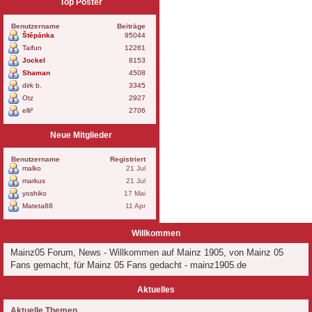
Top Poster
Benutzername
Beiträge
Štěpánka
95044
Taifun
12261
Jockel
8153
Shaman
4508
dirk b.
3345
Otz
2927
elli²
2706
Neue Mitglieder
Benutzername
Registriert
malko
21 Jul
markus
21 Jul
yoshiko
17 Mai
Mateta88
11 Apr
Willkommen
Mainz05 Forum, News - Willkommen auf Mainz 1905, von Mainz 05
Fans gemacht, für Mainz 05 Fans gedacht - mainz1905.de
Aktuelles
Aktuelle Themen