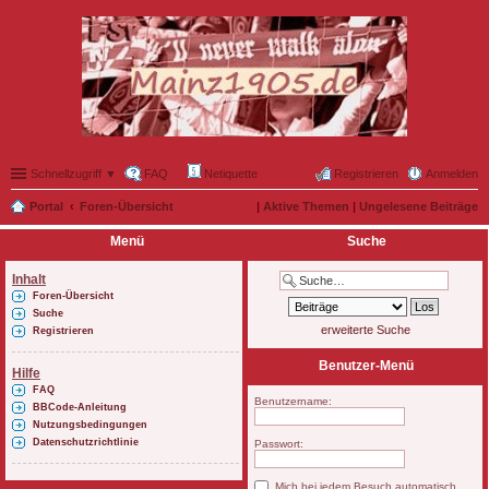
Schnellzugriff ▼
FAQ
Netiquette
Registrieren
Anmelden
Portal
Foren-Übersicht
|
Aktive Themen
|
Ungelesene Beiträge
Menü
Suche
Inhalt
Foren-Übersicht
Suche
erweiterte Suche
Registrieren
Benutzer-Menü
Hilfe
FAQ
Benutzername:
BBCode-Anleitung
Nutzungsbedingungen
Datenschutzrichtlinie
Passwort:
Mich bei jedem Besuch automatisch