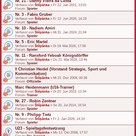
Nr. 21 - Danny Vieira da Costa
Verfasst von
Štěpánka
» Fr 22. Jan 2021, 13:01
Forum:
Spieler
Nr. 3 - Fabio Gruber
Verfasst von
Štěpánka
» Fr 12. Jun 2026, 16:19
Forum:
Spieler
Nr. 10 - Nadiem Amiri
Verfasst von
Štěpánka
» Mi 31. Jan 2024, 21:04
Forum:
Spieler
Nr. 5 - Eric Martel
Verfasst von
Štěpánka
» Di 19. Mai 2026, 17:56
Forum:
Spieler
Nr. 11 - Ransford-Yeboah Königsdörffer
Verfasst von
Štěpánka
» Do 21. Mai 2026, 13:46
Forum:
Spieler
Christian Heidel (Vorstand Strategie, Sport und
D
Kommunikation)
a
Verfasst von
Štěpánka
» Mi 23. Dez 2009, 00:38
t
Forum:
Offizielle
e
Marc Heidenmann (U16-Trainer)
i
a
Verfasst von
Štěpánka
» Di 20. Jun 2023, 12:34
n
Forum:
Trainer
h
Nr. 27 - Robin Zentner
a
Verfasst von
n
Štěpánka
» So 20. Jul 2014, 16:54
Forum:
g
Spieler
Nr. 9 - Philipp Tietz
Verfasst von
Štěpánka
» Fr 2. Jan 2026, 14:14
Forum:
Spieler
U23 - Spieltagsfestsetzung
Verfasst von
Štěpánka
» Mo 13. Okt 2008, 17:57