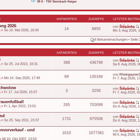
05 II - TSV Steinbach Haiger
N
ANTWORTEN
ZUGRIFFE
LETZTER BEITRA
ung 2026
von
Štěpánka
14
8855
a
» So 10. Mai 2026, 16:00
Mo 3. Aug 2026, 
8 Bekanntmachungen • Seite
t
ANTWORTEN
ZUGRIFFE
LETZTER BEITRA
l
von
Štěpánka
388
436798
a
» So 25. Jul 2010, 18:31
Sa 8. Aug 2026, 0
i
t
von
Rheingauner
99
130168
a
» Mo 14. Sep 2020, 17:49
Fr 7. Aug 2026, 1
t
Schwolow
von
Štěpánka
3
3258
a
» Fr 17. Jul 2026, 15:07
Fr 7. Aug 2026, 0
i
rauenfußball
von
Štěpánka
265
702699
t
a
» Fr 1. Apr 2022, 13:01
Do 6. Aug 2026, 1
t
end
von
Štěpánka
1731
975508
a
» So 25. Sep 2011, 23:37
Do 6. Aug 2026, 1
t
i
envorverkauf - und
von
Štěpánka
1610
1077381
t
Mi 5. Aug 2026, 1
t
» Mi 10. Okt 2007, 13:53