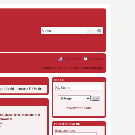
Registrieren
Anmelden
|
Aktive Themen
|
Ungelesene Beiträge
SUCHE
 gedacht - mainz1905.de
erweiterte Suche
FSV Mainz 05 vs. Holstein Kiel
 Schwolow
ber
BENUTZER-MENÜ
7
Benutzername: