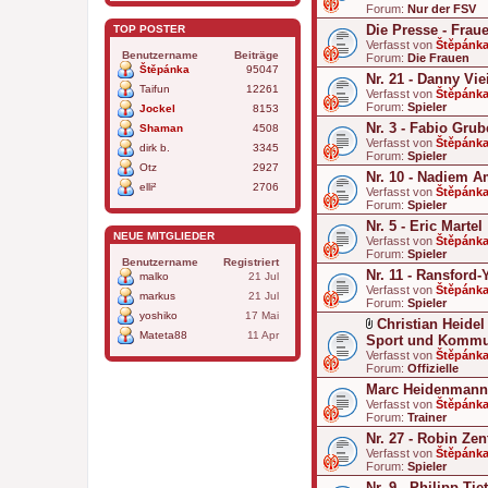
Forum:
Nur der FSV
Die Presse - Frau
TOP POSTER
Verfasst von
Štěpánk
Benutzername
Beiträge
Forum:
Die Frauen
Štěpánka
95047
Nr. 21 - Danny Vie
Taifun
12261
Verfasst von
Štěpánk
Forum:
Spieler
Jockel
8153
Nr. 3 - Fabio Grub
Shaman
4508
Verfasst von
Štěpánk
dirk b.
3345
Forum:
Spieler
Otz
2927
Nr. 10 - Nadiem A
elli²
2706
Verfasst von
Štěpánk
Forum:
Spieler
Nr. 5 - Eric Martel
NEUE MITGLIEDER
Verfasst von
Štěpánk
Forum:
Spieler
Benutzername
Registriert
Nr. 11 - Ransford
malko
21 Jul
Verfasst von
Štěpánk
markus
21 Jul
Forum:
Spieler
yoshiko
17 Mai
Christian Heidel
Mateta88
11 Apr
D
Sport und Kommu
a
Verfasst von
Štěpánk
t
Forum:
Offizielle
e
Marc Heidenmann 
i
a
Verfasst von
Štěpánk
n
Forum:
Trainer
h
Nr. 27 - Robin Zen
a
Verfasst von
n
Štěpánk
Forum:
g
Spieler
Nr. 9 - Philipp Tie