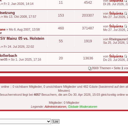
von
Štěpánka
11
4542
a
» Fr 2. Jan 2026, 14:14
Di 28. Jul 2026, 2
t
i
stsetzung
von
Štěpánka
153
203307
t
a
» Mo 13. Okt 2008, 17:57
Mo 27. Jul 2026, 
t
i
von
Štěpánka
460
371487
t
dane
» Mo 6. Aug 2007, 13:58
Mo 27. Jul 2026, 
er
t
i
FSV Mainz 05 vs. Holstein
von
Rheingauner
55
1919
t
Sa 25. Jul 2026, 
t
a
» Fr 24. Jul 2026, 22:02
i
t
Hollerbach
von
Štěpánka
20
13636
ner05
» So 1. Jun 2025, 17:16
Do 23. Jul 2026, 
i
t
3569 Themen • Seite
1
vo
t
nline :: 0 sichtbare Mitglieder, 0 unsichtbare Mitglieder und 482 Gäste (basierend auf den a
Minuten)
i
Besucherrekord liegt bei
4057
Besuchern, die am Do 30. Apr 2026, 15:03 gleichzeitig online w
t
Mitglieder: 0 Mitglieder
Legende:
Administratoren
,
Globale Moderatoren