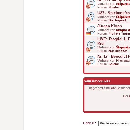
Verfasst von
Štěpánk
Forum:
Spieler
U23 - Spieltagsfe
Verfasst von
Štěpánk
Forum:
Die Jugend
Jürgen Klopp
Verfasst von
unique-
Forum:
Frühere Train
LIVE: Testpiel 1. 
Kiel
Verfasst von
Štěpánk
Forum:
Nur der FSV
Nr. 17 - Benedict 
Verfasst von
Rheingau
Forum:
Spieler
WER IST ONLINE?
Insgesamt sind
482
Besucher o
Der 
Gehe zu: