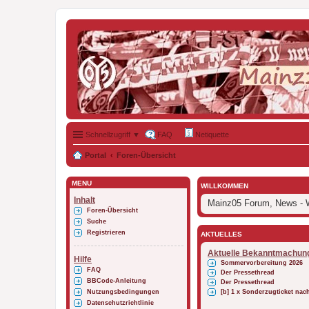
Schnellzugriff ▼
FAQ
Netiquette
Portal
Foren-Übersicht
MENÜ
WILLKOMMEN
Inhalt
Mainz05 Forum, News - W
Foren-Übersicht
Suche
Registrieren
AKTUELLES
Aktuelle Bekanntmachun
Hilfe
Sommervorbereitung 2026
FAQ
Der Pressethread
BBCode-Anleitung
Der Pressethread
Nutzungsbedingungen
[b] 1 x Sonderzugticket na
Datenschutzrichtlinie