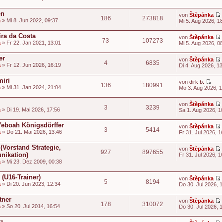
i
t
en
von
Štěpánka
186
273818
t
a
» Mi 8. Jun 2022, 09:37
Mi 5. Aug 2026, 1
i
t
ira da Costa
von
Štěpánka
73
107273
a
» Fr 22. Jan 2021, 13:01
Mi 5. Aug 2026, 0
i
t
t
er
von
Štěpánka
4
6835
a
» Fr 12. Jun 2026, 16:19
Di 4. Aug 2026, 1
t
i
miri
von
dirk b.
136
180991
t
N
a
» Mi 31. Jan 2024, 21:04
Mo 3. Aug 2026, 
e
t
u
i
von
Štěpánka
e
3
3239
t
a
» Di 19. Mai 2026, 17:56
Sa 1. Aug 2026, 1
s
t
e
i
-Yeboah Königsdörffer
von
Štěpánka
r
3
5414
t
a
» Do 21. Mai 2026, 13:46
Fr 31. Jul 2026, 1
B
t
e
i
 (Vorstand Strategie,
von
Štěpánka
927
897655
t
nikation)
Fr 31. Jul 2026, 1
r
t
a
» Mi 23. Dez 2009, 00:38
a
i
g
t
(U16-Trainer)
von
Štěpánka
5
8194
t
a
» Di 20. Jun 2023, 12:34
Do 30. Jul 2026, 
i
t
tner
von
Štěpánka
178
310072
a
» So 20. Jul 2014, 16:54
Do 30. Jul 2026, 
i
t
t
tz