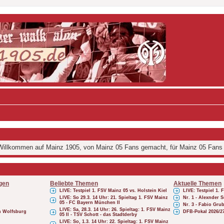
illkommen auf Mainz 1905, von Mainz 05 Fans gemacht, für Mainz 05 Fans
gen
Beliebte Themen
Aktuelle Themen
LIVE: Testpiel 1. FSV Mainz 05 vs. Holstein Kiel
LIVE: Testpiel 1. 
LIVE: So 29.3. 14 Uhr: 21. Spieltag 1. FSV Mainz
Nr. 1 - Alexnder
05 - FC Bayern München II
Nr. 3 - Fabio Gru
LIVE: Sa, 28.3. 14 Uhr: 26. Spieltag: 1. FSV Mainz
ch Wolfsburg
DFB-Pokal 2026/2
05 II - TSV Schott - das Stadtderby
LIVE: So, 1.3. 14 Uhr: 22. Spieltag: 1. FSV Mainz