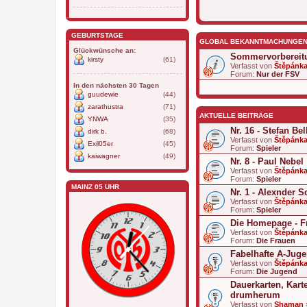
GEBURTSTAGE
GLOBAL BEKANNTMACHUNGE
Glückwünsche an:
Sommervorbereit
kirsty
(61)
Verfasst von
Štěpánk
Forum:
Nur der FSV
In den nächsten 30 Tagen
guudewie
(44)
zarathustra
(71)
AKTUELLE BEITRÄGE
YNWA
(35)
Nr. 16 - Stefan Bel
dirk b.
(68)
Verfasst von
Štěpánk
Exil05er
(45)
Forum:
Spieler
kaiwagner
(49)
Nr. 8 - Paul Nebel
Verfasst von
Štěpánk
Forum:
Spieler
MAINZ 05 UHR
Nr. 1 - Alexnder 
Verfasst von
Štěpánk
Forum:
Spieler
Die Homepage - F
Verfasst von
Štěpánk
Forum:
Die Frauen
Fabelhafte A-Jug
Verfasst von
Štěpánk
Forum:
Die Jugend
Dauerkarten, Kart
drumherum
Verfasst von
Shaman