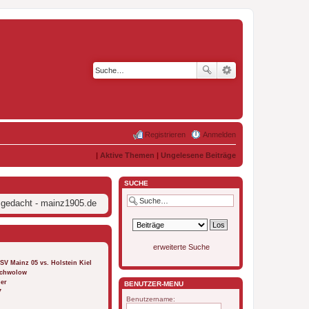
Registrieren
Anmelden
|
Aktive Themen
|
Ungelesene Beiträge
SUCHE
 gedacht - mainz1905.de
erweiterte Suche
FSV Mainz 05 vs. Holstein Kiel
 Schwolow
ber
BENUTZER-MENÜ
7
Benutzername: