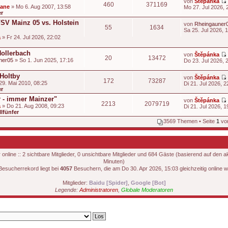
von
Štěpánka
460
371169
t
dane
» Mo 6. Aug 2007, 13:58
Mo 27. Jul 2026, 
er
t
i
FSV Mainz 05 vs. Holstein
von
Rheingauner
55
1634
t
Sa 25. Jul 2026, 
t
a
» Fr 24. Jul 2026, 22:02
i
t
Hollerbach
von
Štěpánka
20
13472
ner05
» So 1. Jun 2025, 17:16
Do 23. Jul 2026, 
i
t
 Holtby
von
Štěpánka
172
73287
29. Mai 2010, 08:25
Di 21. Jul 2026, 2
er
t
 - immer Mainzer"
von
Štěpánka
2213
2079719
a
» Do 21. Aug 2008, 09:23
Di 21. Jul 2026, 1
lfünfer
t
i
3569 Themen • Seite
1
vo
t
t
i
t
nline :: 2 sichtbare Mitglieder, 0 unsichtbare Mitglieder und 684 Gäste (basierend auf den a
Minuten)
i
Besucherrekord liegt bei
4057
Besuchern, die am Do 30. Apr 2026, 15:03 gleichzeitig online w
t
Mitglieder:
Baidu [Spider]
,
Google [Bot]
Legende:
Administratoren
,
Globale Moderatoren