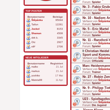
Forum:
Spieler
Nr. 3 - Fabio Grub
Verfasst von
Štěpánk
TOP POSTER
Forum:
Spieler
Benutzername
Beiträge
Nr. 10 - Nadiem A
Štěpánka
95044
Verfasst von
Štěpánk
Forum:
Spieler
Taifun
12261
Nr. 5 - Eric Martel
Jockel
8153
Verfasst von
Štěpánk
Shaman
4508
Forum:
Spieler
dirk b.
3345
Nr. 11 - Ransford
Otz
2927
Verfasst von
Štěpánk
Forum:
Spieler
elli²
2706
Christian Heidel
D
Sport und Kommu
a
NEUE MITGLIEDER
Verfasst von
Štěpánk
t
Forum:
Offizielle
e
Benutzername
Registriert
Marc Heidenmann 
i
malko
21 Jul
a
Verfasst von
Štěpánk
markus
21 Jul
n
Forum:
Trainer
h
yoshiko
17 Mai
Nr. 27 - Robin Zen
a
Mateta88
11 Apr
Verfasst von
n
Štěpánk
Forum:
g
Spieler
Nr. 9 - Philipp Tie
Verfasst von
Štěpánk
Forum:
Spieler
U23 - Spieltagsfe
Verfasst von
Štěpánk
Forum:
Die Jugend
Jürgen Klopp