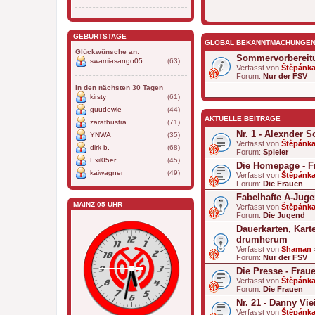
GEBURTSTAGE
GLOBAL BEKANNTMACHUNGE
Glückwünsche an:
Sommervorbereit
swamiasango05
(63)
Verfasst von
Štěpánk
Forum:
Nur der FSV
In den nächsten 30 Tagen
kirsty
(61)
guudewie
(44)
AKTUELLE BEITRÄGE
zarathustra
(71)
Nr. 1 - Alexnder 
YNWA
(35)
Verfasst von
Štěpánk
dirk b.
(68)
Forum:
Spieler
Exil05er
(45)
Die Homepage - F
kaiwagner
(49)
Verfasst von
Štěpánk
Forum:
Die Frauen
Fabelhafte A-Jug
MAINZ 05 UHR
Verfasst von
Štěpánk
Forum:
Die Jugend
Dauerkarten, Kart
drumherum
Verfasst von
Shaman
Forum:
Nur der FSV
Die Presse - Frau
Verfasst von
Štěpánk
Forum:
Die Frauen
Nr. 21 - Danny Vie
Verfasst von
Štěpánk