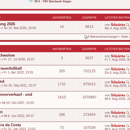
05 II - TSV Steinbach Haiger
N
ANTWORTEN
ZUGRIFFE
LETZTER BEITRA
ung 2026
von
Štěpánka
14
8613
a
» So 10. Mai 2026, 16:00
Mo 3. Aug 2026, 
8 Bekanntmachungen • Seite
t
ANTWORTEN
ZUGRIFFE
LETZTER BEITRA
Schwolow
von
Štěpánka
3
3037
a
» Fr 17. Jul 2026, 15:07
Fr 7. Aug 2026, 0
i
t
rauenfußball
von
Štěpánka
265
702125
a
» Fr 1. Apr 2022, 13:01
Do 6. Aug 2026, 1
t
end
von
Štěpánka
1731
975013
a
» So 25. Sep 2011, 23:37
Do 6. Aug 2026, 1
t
i
envorverkauf - und
von
Štěpánka
1610
1076987
t
Mi 5. Aug 2026, 1
t
» Mi 10. Okt 2007, 13:53
i
t
en
von
Štěpánka
186
273454
t
a
» Mi 8. Jun 2022, 09:37
Mi 5. Aug 2026, 1
i
t
ira da Costa
von
Štěpánka
73
107039
a
» Fr 22. Jan 2021, 13:01
Mi 5. Aug 2026, 0