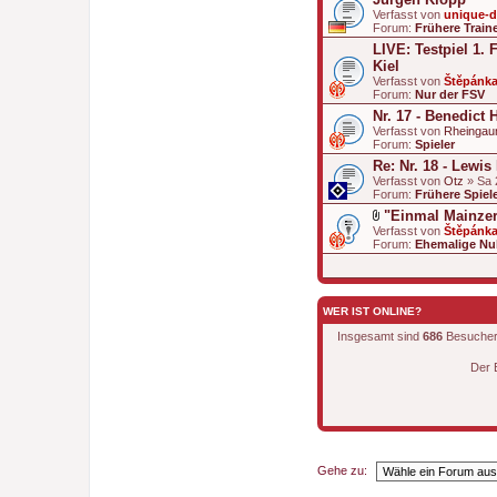
Verfasst von
unique-
Forum:
Frühere Train
LIVE: Testpiel 1. 
Kiel
Verfasst von
Štěpánk
Forum:
Nur der FSV
Nr. 17 - Benedict 
Verfasst von
Rheingau
Forum:
Spieler
Re: Nr. 18 - Lewis
Verfasst von
Otz
» Sa 
Forum:
Frühere Spiel
"Einmal Mainzer
D
Verfasst von
Štěpánk
a
Forum:
Ehemalige Nul
t
e
i
a
n
WER IST ONLINE?
h
a
Insgesamt sind
686
Besucher o
n
g
Der 
Gehe zu: