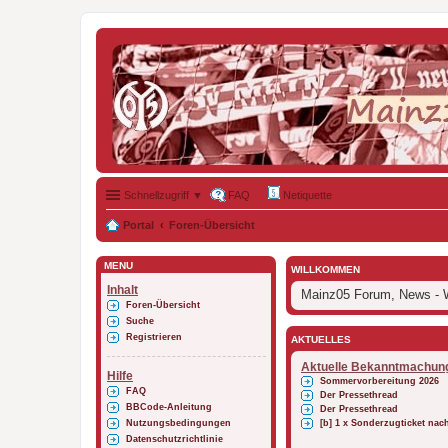
Schnellzugriff ▼
FAQ
Netiquette
Portal
Foren-Übersicht
MENÜ
WILLKOMMEN
Inhalt
Mainz05 Forum, News - W
Foren-Übersicht
Suche
Registrieren
AKTUELLES
Aktuelle Bekanntmachun
Hilfe
Sommervorbereitung 2026
FAQ
Der Pressethread
BBCode-Anleitung
Der Pressethread
Nutzungsbedingungen
[b] 1 x Sonderzugticket na
Datenschutzrichtlinie