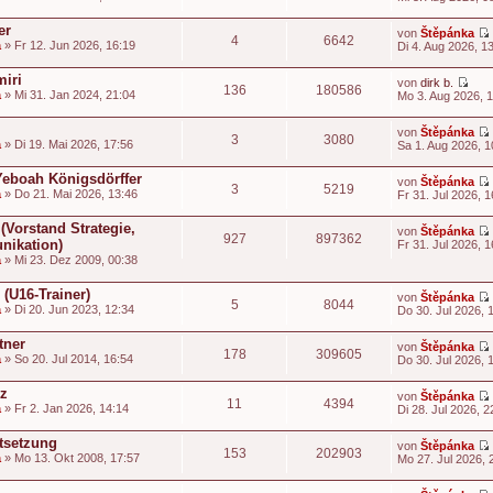
i
t
t
er
von
Štěpánka
4
6642
a
» Fr 12. Jun 2026, 16:19
Di 4. Aug 2026, 1
t
i
miri
von
dirk b.
136
180586
t
N
a
» Mi 31. Jan 2024, 21:04
Mo 3. Aug 2026, 
e
t
u
i
von
Štěpánka
e
3
3080
t
a
» Di 19. Mai 2026, 17:56
Sa 1. Aug 2026, 1
s
t
e
i
-Yeboah Königsdörffer
von
Štěpánka
r
3
5219
t
a
» Do 21. Mai 2026, 13:46
Fr 31. Jul 2026, 1
B
t
e
i
 (Vorstand Strategie,
von
Štěpánka
927
897362
t
nikation)
Fr 31. Jul 2026, 1
r
t
a
» Mi 23. Dez 2009, 00:38
a
i
g
t
(U16-Trainer)
von
Štěpánka
5
8044
t
a
» Di 20. Jun 2023, 12:34
Do 30. Jul 2026, 
i
t
tner
von
Štěpánka
178
309605
a
» So 20. Jul 2014, 16:54
Do 30. Jul 2026, 
i
t
t
tz
von
Štěpánka
11
4394
a
» Fr 2. Jan 2026, 14:14
Di 28. Jul 2026, 2
t
i
stsetzung
von
Štěpánka
153
202903
t
a
» Mo 13. Okt 2008, 17:57
Mo 27. Jul 2026, 
t
i