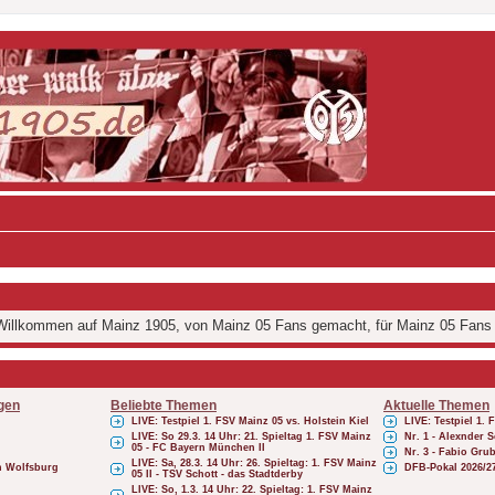
illkommen auf Mainz 1905, von Mainz 05 Fans gemacht, für Mainz 05 Fans
gen
Beliebte Themen
Aktuelle Themen
LIVE: Testpiel 1. FSV Mainz 05 vs. Holstein Kiel
LIVE: Testpiel 1. 
LIVE: So 29.3. 14 Uhr: 21. Spieltag 1. FSV Mainz
Nr. 1 - Alexnder
05 - FC Bayern München II
Nr. 3 - Fabio Gru
LIVE: Sa, 28.3. 14 Uhr: 26. Spieltag: 1. FSV Mainz
ch Wolfsburg
DFB-Pokal 2026/2
05 II - TSV Schott - das Stadtderby
LIVE: So, 1.3. 14 Uhr: 22. Spieltag: 1. FSV Mainz