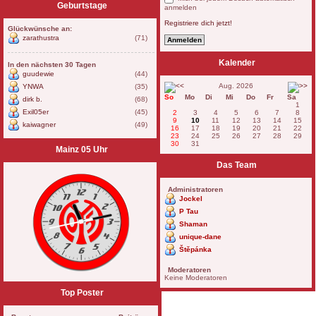
Geburtstage
anmelden
Registriere dich jetzt!
Glückwünsche an:
zarathustra
(71)
Kalender
In den nächsten 30 Tagen
guudewie
(44)
Aug. 2026
YNWA
(35)
So
Mo
Di
Mi
Do
Fr
Sa
dirk b.
(68)
1
Exil05er
(45)
2
3
4
5
6
7
8
9
10
11
12
13
14
15
kaiwagner
(49)
16
17
18
19
20
21
22
23
24
25
26
27
28
29
30
31
Mainz 05 Uhr
Das Team
Administratoren
Jockel
P Tau
Shaman
unique-dane
Štěpánka
Moderatoren
Keine Moderatoren
Top Poster