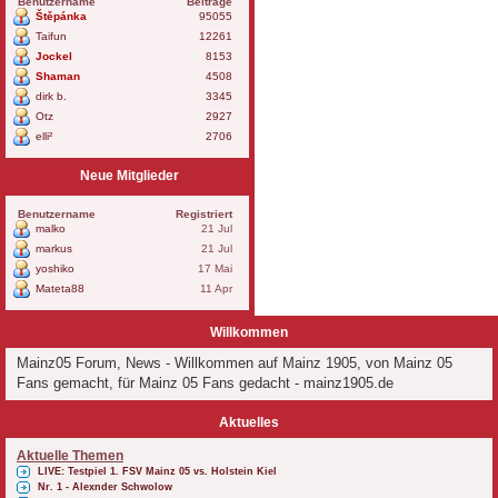
Benutzername
Beiträge
Štěpánka
95055
Taifun
12261
Jockel
8153
Shaman
4508
dirk b.
3345
Otz
2927
elli²
2706
Neue Mitglieder
Benutzername
Registriert
malko
21 Jul
markus
21 Jul
yoshiko
17 Mai
Mateta88
11 Apr
Willkommen
Mainz05 Forum, News - Willkommen auf Mainz 1905, von Mainz 05
Fans gemacht, für Mainz 05 Fans gedacht - mainz1905.de
Aktuelles
Aktuelle Themen
LIVE: Testpiel 1. FSV Mainz 05 vs. Holstein Kiel
Nr. 1 - Alexnder Schwolow