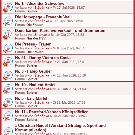
g
Nr. 1 - Alexnder Schwolow
Verfasst von
Štěpánka
» Fr 17. Jul 2026, 15:07
Forum:
Spieler
Die Homepage - Frauenfußball
Verfasst von
Štěpánka
» Fr 1. Apr 2022, 13:01
Forum:
Die Frauen
Dauerkarten, Kartenvorverkauf - und drumherum
Verfasst von
Shaman
» Mi 10. Okt 2007, 13:53
Forum:
Nur der FSV
Die Presse - Frauen
Verfasst von
Štěpánka
» Mi 8. Jun 2022, 09:37
Forum:
Die Frauen
Nr. 21 - Danny Vieira da Costa
Verfasst von
Štěpánka
» Fr 22. Jan 2021, 13:01
Forum:
Spieler
Nr. 3 - Fabio Gruber
Verfasst von
Štěpánka
» Fr 12. Jun 2026, 16:19
Forum:
Spieler
Nr. 10 - Nadiem Amiri
Verfasst von
Štěpánka
» Mi 31. Jan 2024, 21:04
Forum:
Spieler
Nr. 5 - Eric Martel
Verfasst von
Štěpánka
» Di 19. Mai 2026, 17:56
Forum:
Spieler
Nr. 11 - Ransford-Yeboah Königsdörffer
Verfasst von
Štěpánka
» Do 21. Mai 2026, 13:46
Forum:
Spieler
Christian Heidel (Vorstand Strategie, Sport und
D
Kommunikation)
a
Verfasst von
Štěpánka
» Mi 23. Dez 2009, 00:38