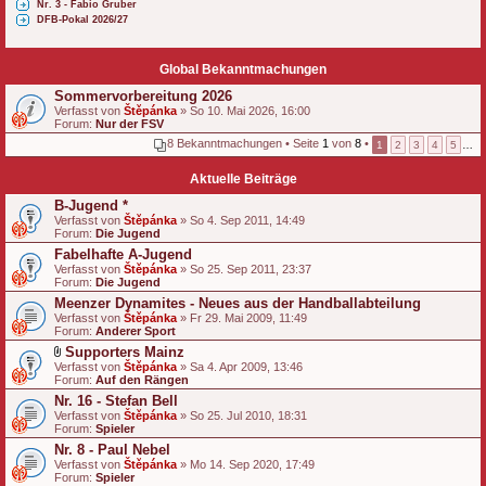
Nr. 3 - Fabio Gruber
DFB-Pokal 2026/27
Global Bekanntmachungen
Sommervorbereitung 2026
Verfasst von
Štěpánka
» So 10. Mai 2026, 16:00
Forum:
Nur der FSV
8 Bekanntmachungen • Seite
1
von
8
•
1
2
3
4
5
…
Aktuelle Beiträge
B-Jugend *
Verfasst von
Štěpánka
» So 4. Sep 2011, 14:49
Forum:
Die Jugend
Fabelhafte A-Jugend
Verfasst von
Štěpánka
» So 25. Sep 2011, 23:37
Forum:
Die Jugend
Meenzer Dynamites - Neues aus der Handballabteilung
Verfasst von
Štěpánka
» Fr 29. Mai 2009, 11:49
Forum:
Anderer Sport
Supporters Mainz
D
Verfasst von
Štěpánka
» Sa 4. Apr 2009, 13:46
a
Forum:
Auf den Rängen
t
Nr. 16 - Stefan Bell
e
Verfasst von
i
Štěpánka
» So 25. Jul 2010, 18:31
Forum:
a
Spieler
n
Nr. 8 - Paul Nebel
h
Verfasst von
Štěpánka
» Mo 14. Sep 2020, 17:49
a
Forum:
Spieler
n