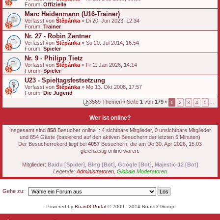
t
Forum:
Offizielle
e
Marc Heidenmann (U16-Trainer)
i
a
Verfasst von
Štěpánka
» Di 20. Jun 2023, 12:34
n
Forum:
Trainer
h
Nr. 27 - Robin Zentner
a
Verfasst von
n
Štěpánka
» So 20. Jul 2014, 16:54
Forum:
g
Spieler
Nr. 9 - Philipp Tietz
Verfasst von
Štěpánka
» Fr 2. Jan 2026, 14:14
Forum:
Spieler
U23 - Spieltagsfestsetzung
Verfasst von
Štěpánka
» Mo 13. Okt 2008, 17:57
Forum:
Die Jugend
3569 Themen • Seite
1
von
179
•
1
2
3
4
5
…
Wer ist online?
Insgesamt sind
858
Besucher online :: 4 sichtbare Mitglieder, 0 unsichtbare Mitglieder
und 854 Gäste (basierend auf den aktiven Besuchern der letzten 5 Minuten)
Der Besucherrekord liegt bei
4057
Besuchern, die am Do 30. Apr 2026, 15:03
gleichzeitig online waren.
Mitglieder:
Baidu [Spider]
,
Bing [Bot]
,
Google [Bot]
,
Majestic-12 [Bot]
Legende:
Administratoren
,
Globale Moderatoren
Gehe zu:
Powered by
Board3 Portal
© 2009 - 2014 Board3 Group