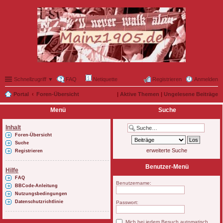
Schnellzugriff ▼
FAQ
Netiquette
Registrieren
Anmelden
Portal
Foren-Übersicht
|
Aktive Themen
|
Ungelesene Beiträge
Menü
Suche
Inhalt
Foren-Übersicht
Suche
erweiterte Suche
Registrieren
Benutzer-Menü
Hilfe
FAQ
Benutzername:
BBCode-Anleitung
Nutzungsbedingungen
Datenschutzrichtlinie
Passwort:
Mich bei jedem Besuch automatisch