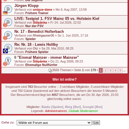
Forum:
Die Jugend
Jürgen Klopp
Verfasst von
unique-dane
» Mo 6. Aug 2007, 13:58
Forum:
Frühere Trainer
LIVE: Testpiel 1. FSV Mainz 05 vs. Holstein Kiel
Verfasst von
Štěpánka
» Fr 24. Jul 2026, 22:02
Forum:
Nur der FSV
Nr. 17 - Benedict Hollerbach
Verfasst von
Rheingauner05
» So 1. Jun 2025, 17:16
Forum:
Spieler
Re: Nr. 18 - Lewis Holtby
Verfasst von
Otz
» Sa 29. Mai 2010, 08:25
Forum:
Frühere Spieler
"Einmal Mainzer - immer Mainzer"
D
Verfasst von
Štěpánka
» Do 21. Aug 2008, 09:23
a
Forum:
Ehemalige Nullfünfer
t
3569 Themen • Seite
1
von
179
•
1
2
3
4
5
…
e
i
a
Wer ist online?
n
h
Insgesamt sind
763
Besucher online :: 3 sichtbare Mitglieder, 0 unsichtbare Mitglieder
a
und 760 Gäste (basierend auf den aktiven Besuchern der letzten 5 Minuten)
n
Der Besucherrekord liegt bei
4057
Besuchern, die am Do 30. Apr 2026, 15:03
g
gleichzeitig online waren.
Mitglieder:
Baidu [Spider]
,
Bing [Bot]
,
Google [Bot]
Legende:
Administratoren
,
Globale Moderatoren
Gehe zu: