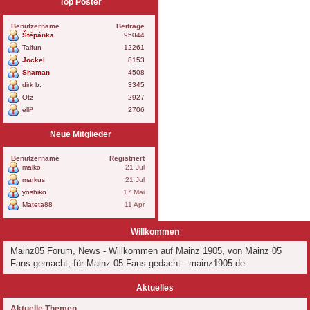
Top Poster
Benutzername
Beiträge
Štěpánka
95044
Taifun
12261
Jockel
8153
Shaman
4508
dirk b.
3345
Otz
2927
elli²
2706
Neue Mitglieder
Benutzername
Registriert
malko
21 Jul
markus
21 Jul
yoshiko
17 Mai
Mateta88
11 Apr
Willkommen
Mainz05 Forum, News - Willkommen auf Mainz 1905, von Mainz 05
Fans gemacht, für Mainz 05 Fans gedacht - mainz1905.de
Aktuelles
Aktuelle Themen