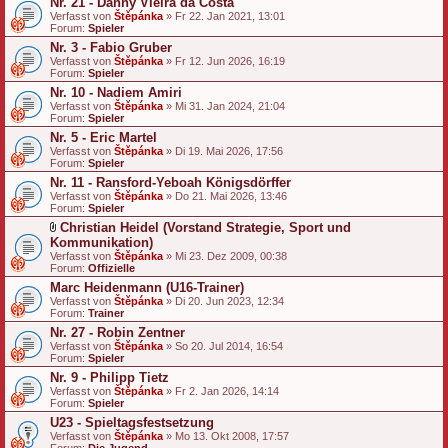
Nr. 21 - Danny Vieira da Costa
Verfasst von
Štěpánka
» Fr 22. Jan 2021, 13:01
Forum:
Spieler
Nr. 3 - Fabio Gruber
Verfasst von
Štěpánka
» Fr 12. Jun 2026, 16:19
Forum:
Spieler
Nr. 10 - Nadiem Amiri
Verfasst von
Štěpánka
» Mi 31. Jan 2024, 21:04
Forum:
Spieler
Nr. 5 - Eric Martel
Verfasst von
Štěpánka
» Di 19. Mai 2026, 17:56
Forum:
Spieler
Nr. 11 - Ransford-Yeboah Königsdörffer
Verfasst von
Štěpánka
» Do 21. Mai 2026, 13:46
Forum:
Spieler
Christian Heidel (Vorstand Strategie, Sport und
D
Kommunikation)
a
Verfasst von
Štěpánka
» Mi 23. Dez 2009, 00:38
t
Forum:
Offizielle
e
Marc Heidenmann (U16-Trainer)
i
a
Verfasst von
Štěpánka
» Di 20. Jun 2023, 12:34
n
Forum:
Trainer
h
Nr. 27 - Robin Zentner
a
Verfasst von
n
Štěpánka
» So 20. Jul 2014, 16:54
Forum:
g
Spieler
Nr. 9 - Philipp Tietz
Verfasst von
Štěpánka
» Fr 2. Jan 2026, 14:14
Forum:
Spieler
U23 - Spieltagsfestsetzung
Verfasst von
Štěpánka
» Mo 13. Okt 2008, 17:57