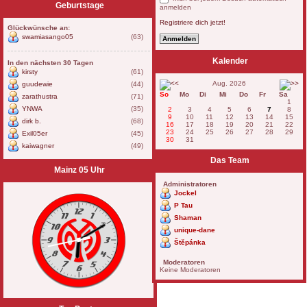
Geburtstage
anmelden
Registriere dich jetzt!
Glückwünsche an:
swamiasango05
(63)
Kalender
In den nächsten 30 Tagen
kirsty
(61)
Aug. 2026
guudewie
(44)
So
Mo
Di
Mi
Do
Fr
Sa
zarathustra
(71)
1
YNWA
(35)
2
3
4
5
6
7
8
9
10
11
12
13
14
15
dirk b.
(68)
16
17
18
19
20
21
22
23
24
25
26
27
28
29
Exil05er
(45)
30
31
kaiwagner
(49)
Das Team
Mainz 05 Uhr
Administratoren
Jockel
P Tau
Shaman
unique-dane
Štěpánka
Moderatoren
Keine Moderatoren