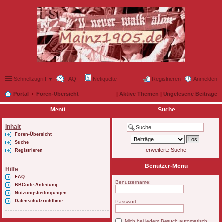
Schnellzugriff ▼
FAQ
Netiquette
Registrieren
Anmelden
Portal
Foren-Übersicht
|
Aktive Themen
|
Ungelesene Beiträge
Menü
Suche
Inhalt
Foren-Übersicht
Suche
erweiterte Suche
Registrieren
Benutzer-Menü
Hilfe
FAQ
Benutzername:
BBCode-Anleitung
Nutzungsbedingungen
Datenschutzrichtlinie
Passwort:
Mich bei jedem Besuch automatisch