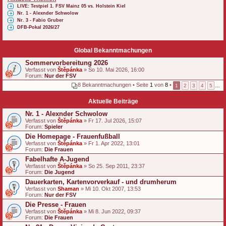
LIVE: Testpiel 1. FSV Mainz 05 vs. Holstein Kiel
Nr. 1 - Alexnder Schwolow
Nr. 3 - Fabio Gruber
DFB-Pokal 2026/27
Global Bekanntmachungen
Sommervorbereitung 2026
Verfasst von
Štěpánka
» So 10. Mai 2026, 16:00
Forum:
Nur der FSV
8 Bekanntmachungen • Seite
1
von
8
•
1
2
3
4
5
…
Aktuelle Beiträge
Nr. 1 - Alexnder Schwolow
Verfasst von
Štěpánka
» Fr 17. Jul 2026, 15:07
Forum:
Spieler
Die Homepage - Frauenfußball
Verfasst von
Štěpánka
» Fr 1. Apr 2022, 13:01
Forum:
Die Frauen
Fabelhafte A-Jugend
Verfasst von
Štěpánka
» So 25. Sep 2011, 23:37
Forum:
Die Jugend
Dauerkarten, Kartenvorverkauf - und drumherum
Verfasst von
Shaman
» Mi 10. Okt 2007, 13:53
Forum:
Nur der FSV
Die Presse - Frauen
Verfasst von
Štěpánka
» Mi 8. Jun 2022, 09:37
Forum:
Die Frauen