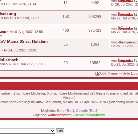
von
Štěpánka
11
4492
a
» Fr 2. Jan 2026, 14:14
Di 28. Jul 2026, 2
t
i
stsetzung
von
Štěpánka
153
203248
t
a
» Mo 13. Okt 2008, 17:57
Mo 27. Jul 2026, 
t
i
von
Štěpánka
460
371423
t
dane
» Mo 6. Aug 2007, 13:58
Mo 27. Jul 2026, 
er
t
i
FSV Mainz 05 vs. Holstein
von
Rheingauner
55
1863
t
Sa 25. Jul 2026, 
t
a
» Fr 24. Jul 2026, 22:02
i
t
Hollerbach
von
Štěpánka
20
13582
ner05
» So 1. Jun 2025, 17:16
Do 23. Jul 2026, 
i
t
3569 Themen • Seite
1
vo
t
nline :: 2 sichtbare Mitglieder, 0 unsichtbare Mitglieder und 523 Gäste (basierend auf den a
Minuten)
i
Besucherrekord liegt bei
4057
Besuchern, die am Do 30. Apr 2026, 15:03 gleichzeitig online w
t
Mitglieder:
Bing [Bot]
,
Google [Bot]
Legende:
Administratoren
,
Globale Moderatoren