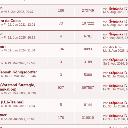
i
t
en
von
Štěpánka
186
273749
t
a
» Mi 8. Jun 2022, 09:37
Mi 5. Aug 2026, 1
i
t
ira da Costa
von
Štěpánka
73
107222
a
» Fr 22. Jan 2021, 13:01
Mi 5. Aug 2026, 0
i
t
t
er
von
Štěpánka
4
6781
a
» Fr 12. Jun 2026, 16:19
Di 4. Aug 2026, 1
t
i
miri
von
dirk b.
136
180931
t
N
a
» Mi 31. Jan 2024, 21:04
Mo 3. Aug 2026, 
e
t
u
i
von
Štěpánka
e
3
3189
t
a
» Di 19. Mai 2026, 17:56
Sa 1. Aug 2026, 1
s
t
e
i
-Yeboah Königsdörffer
von
Štěpánka
r
3
5360
t
a
» Do 21. Mai 2026, 13:46
Fr 31. Jul 2026, 1
B
t
e
i
 (Vorstand Strategie,
von
Štěpánka
927
897587
t
nikation)
Fr 31. Jul 2026, 1
r
t
a
» Mi 23. Dez 2009, 00:38
a
i
g
t
(U16-Trainer)
von
Štěpánka
5
8144
t
a
» Di 20. Jun 2023, 12:34
Do 30. Jul 2026, 
i
t
tner
von
Štěpánka
178
310010
a
» So 20. Jul 2014, 16:54
Do 30. Jul 2026, 
i
t
t
tz