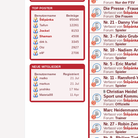
Forum:
Nur der FSV
Die Presse - Frau
TOP POSTER
Verfasst von
Štěpánk
Benutzername
Beiträge
Forum:
Die Frauen
Štěpánka
95046
Nr. 21 - Danny Vie
Taifun
12261
Verfasst von
Štěpánk
Forum:
Spieler
Jockel
8153
Nr. 3 - Fabio Grub
Shaman
4508
Verfasst von
Štěpánk
dirk b.
3345
Forum:
Spieler
Otz
2927
Nr. 10 - Nadiem A
elli²
2706
Verfasst von
Štěpánk
Forum:
Spieler
Nr. 5 - Eric Martel
NEUE MITGLIEDER
Verfasst von
Štěpánk
Forum:
Spieler
Benutzername
Registriert
Nr. 11 - Ransford
malko
21 Jul
Verfasst von
Štěpánk
markus
21 Jul
Forum:
Spieler
yoshiko
17 Mai
Christian Heidel
Mateta88
11 Apr
D
Sport und Kommu
a
Verfasst von
Štěpánk
t
Forum:
Offizielle
e
Marc Heidenmann 
i
a
Verfasst von
Štěpánk
n
Forum:
Trainer
h
Nr. 27 - Robin Zen
a
Verfasst von
n
Štěpánk
Forum:
g
Spieler
Nr. 9 - Philipp Tie