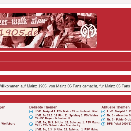
illkommen auf Mainz 1905, von Mainz 05 Fans gemacht, für Mainz 05 Fans
gen
Beliebte Themen
Aktuelle Themen
LIVE: Testpiel 1. FSV Mainz 05 vs. Holstein Kiel
LIVE: Testpiel 1. 
LIVE: So 29.3. 14 Uhr: 21. Spieltag 1. FSV Mainz
Nr. 1 - Alexnder
05 - FC Bayern München II
Nr. 3 - Fabio Gru
LIVE: Sa, 28.3. 14 Uhr: 26. Spieltag: 1. FSV Mainz
ch Wolfsburg
DFB-Pokal 2026/2
05 II - TSV Schott - das Stadtderby
LIVE: So, 1.3. 14 Uhr: 22. Spieltag: 1. FSV Mainz