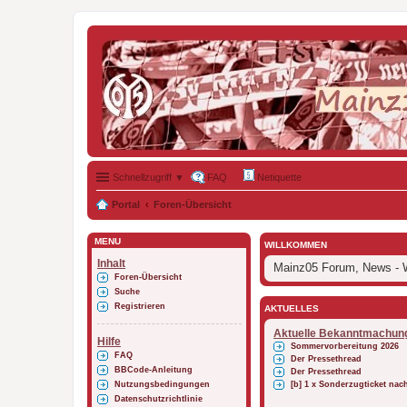
Schnellzugriff ▼
FAQ
Netiquette
Portal
Foren-Übersicht
MENÜ
WILLKOMMEN
Inhalt
Mainz05 Forum, News - W
Foren-Übersicht
Suche
Registrieren
AKTUELLES
Aktuelle Bekanntmachun
Hilfe
Sommervorbereitung 2026
FAQ
Der Pressethread
BBCode-Anleitung
Der Pressethread
Nutzungsbedingungen
[b] 1 x Sonderzugticket na
Datenschutzrichtlinie