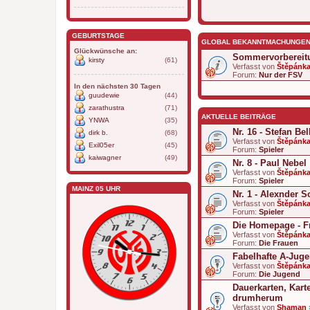
GEBURTSTAGE
GLOBAL BEKANNTMACHUNGE
Glückwünsche an:
Sommervorbereit
kirsty
(61)
Verfasst von
Štěpánk
Forum:
Nur der FSV
In den nächsten 30 Tagen
guudewie
(44)
zarathustra
(71)
AKTUELLE BEITRÄGE
YNWA
(35)
Nr. 16 - Stefan Bel
dirk b.
(68)
Verfasst von
Štěpánk
Exil05er
(45)
Forum:
Spieler
kaiwagner
(49)
Nr. 8 - Paul Nebel
Verfasst von
Štěpánk
Forum:
Spieler
MAINZ 05 UHR
Nr. 1 - Alexnder 
Verfasst von
Štěpánk
Forum:
Spieler
Die Homepage - F
Verfasst von
Štěpánk
Forum:
Die Frauen
Fabelhafte A-Jug
Verfasst von
Štěpánk
Forum:
Die Jugend
Dauerkarten, Kart
drumherum
Verfasst von
Shaman