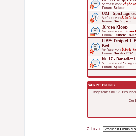
Verfasst von
Štěpánk
Forum:
Spieler
U23 - Spieltagsfe
Verfasst von
Štěpánk
Forum:
Die Jugend
Jürgen Klopp
Verfasst von
unique-
Forum:
Frühere Train
LIVE: Testpiel 1. 
Kiel
Verfasst von
Štěpánk
Forum:
Nur der FSV
Nr. 17 - Benedict 
Verfasst von
Rheingau
Forum:
Spieler
WER IST ONLINE?
Insgesamt sind
525
Besucher o
Der 
Gehe zu: