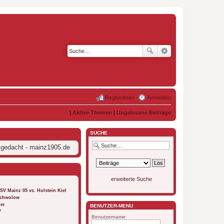
Registrieren
Anmelden
|
Aktive Themen
|
Ungelesene Beiträge
SUCHE
 gedacht - mainz1905.de
erweiterte Suche
FSV Mainz 05 vs. Holstein Kiel
 Schwolow
ber
BENUTZER-MENÜ
7
Benutzername: