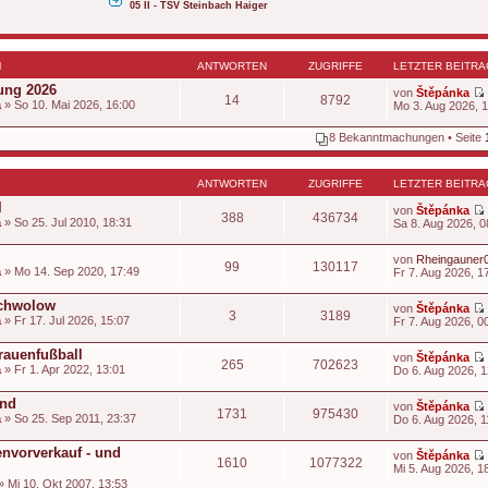
05 II - TSV Steinbach Haiger
N
ANTWORTEN
ZUGRIFFE
LETZTER BEITRA
ung 2026
von
Štěpánka
14
8792
a
» So 10. Mai 2026, 16:00
Mo 3. Aug 2026, 
8 Bekanntmachungen • Seite
t
ANTWORTEN
ZUGRIFFE
LETZTER BEITRA
l
von
Štěpánka
388
436734
a
» So 25. Jul 2010, 18:31
Sa 8. Aug 2026, 0
i
t
von
Rheingauner
99
130117
a
» Mo 14. Sep 2020, 17:49
Fr 7. Aug 2026, 1
t
Schwolow
von
Štěpánka
3
3189
a
» Fr 17. Jul 2026, 15:07
Fr 7. Aug 2026, 0
i
rauenfußball
von
Štěpánka
265
702623
t
a
» Fr 1. Apr 2022, 13:01
Do 6. Aug 2026, 1
t
end
von
Štěpánka
1731
975430
a
» So 25. Sep 2011, 23:37
Do 6. Aug 2026, 1
t
i
envorverkauf - und
von
Štěpánka
1610
1077322
t
Mi 5. Aug 2026, 1
t
» Mi 10. Okt 2007, 13:53