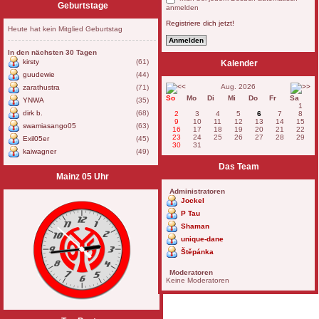
Geburtstage
anmelden
Registriere dich jetzt!
Heute hat kein Mitglied Geburtstag
In den nächsten 30 Tagen
kirsty
(61)
Kalender
guudewie
(44)
Aug. 2026
zarathustra
(71)
So
Mo
Di
Mi
Do
Fr
Sa
YNWA
(35)
1
dirk b.
(68)
2
3
4
5
6
7
8
9
10
11
12
13
14
15
swamiasango05
(63)
16
17
18
19
20
21
22
23
24
25
26
27
28
29
Exil05er
(45)
30
31
kaiwagner
(49)
Das Team
Mainz 05 Uhr
Administratoren
Jockel
P Tau
Shaman
unique-dane
Štěpánka
Moderatoren
Keine Moderatoren