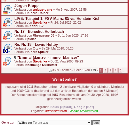
Forum:
Die Jugend
Jürgen Klopp
Verfasst von
unique-dane
» Mo 6. Aug 2007, 13:58
Forum:
Frühere Trainer
LIVE: Testpiel 1. FSV Mainz 05 vs. Holstein Kiel
Verfasst von
Štěpánka
» Fr 24. Jul 2026, 22:02
Forum:
Nur der FSV
Nr. 17 - Benedict Hollerbach
Verfasst von
Rheingauner05
» So 1. Jun 2025, 17:16
Forum:
Spieler
Re: Nr. 18 - Lewis Holtby
Verfasst von
Otz
» Sa 29. Mai 2010, 08:25
Forum:
Frühere Spieler
"Einmal Mainzer - immer Mainzer"
D
Verfasst von
Štěpánka
» Do 21. Aug 2008, 09:23
a
Forum:
Ehemalige Nullfünfer
t
3569 Themen • Seite
1
von
179
•
1
2
3
4
5
…
e
i
a
Wer ist online?
n
h
Insgesamt sind
1011
Besucher online :: 2 sichtbare Mitglieder, 0 unsichtbare Mitglieder
a
und 1009 Gäste (basierend auf den aktiven Besuchern der letzten 5 Minuten)
n
Der Besucherrekord liegt bei
4057
Besuchern, die am Do 30. Apr 2026, 15:03
g
gleichzeitig online waren.
Mitglieder:
Baidu [Spider]
,
Google [Bot]
Legende:
Administratoren
,
Globale Moderatoren
Gehe zu: