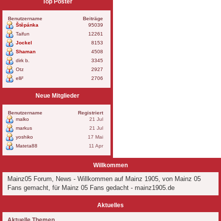
Top Poster
Benutzername
Beiträge
Štěpánka
95039
Taifun
12261
Jockel
8153
Shaman
4508
dirk b.
3345
Otz
2927
elli²
2706
Neue Mitglieder
Benutzername
Registriert
malko
21 Jul
markus
21 Jul
yoshiko
17 Mai
Mateta88
11 Apr
Willkommen
Mainz05 Forum, News - Willkommen auf Mainz 1905, von Mainz 05
Fans gemacht, für Mainz 05 Fans gedacht - mainz1905.de
Aktuelles
Aktuelle Themen