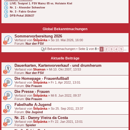
LIVE: Testpiel 1. FSV Mainz 05 vs. Holstein Kiel
Nr. 1 - Alexnder Schwolow
Nr. 3 - Fabio Gruber
DFB-Pokal 2026/27
Global Bekanntmachungen
Sommervorbereitung 2026
Verfasst von
Štěpánka
» So 10. Mai 2026, 16:00
Forum:
Nur der FSV
8 Bekanntmachungen • Seite
1
von
8
•
1
2
3
4
5
…
Aktuelle Beiträge
Dauerkarten, Kartenvorverkauf - und drumherum
Verfasst von
Shaman
» Mi 10. Okt 2007, 13:53
Forum:
Nur der FSV
Die Homepage - Frauenfußball
Verfasst von
Štěpánka
» Fr 1. Apr 2022, 13:01
Forum:
Die Frauen
Die Presse - Frauen
Verfasst von
Štěpánka
» Mi 8. Jun 2022, 09:37
Forum:
Die Frauen
Fabelhafte A-Jugend
Verfasst von
Štěpánka
» So 25. Sep 2011, 23:37
Forum:
Die Jugend
Nr. 21 - Danny Vieira da Costa
Verfasst von
Štěpánka
» Fr 22. Jan 2021, 13:01
Forum:
Spieler