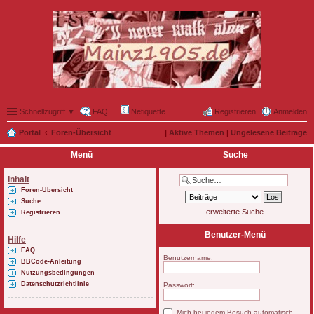
Schnellzugriff ▼
FAQ
Netiquette
Registrieren
Anmelden
Portal
Foren-Übersicht
|
Aktive Themen
|
Ungelesene Beiträge
Menü
Suche
Inhalt
Foren-Übersicht
Suche
erweiterte Suche
Registrieren
Benutzer-Menü
Hilfe
FAQ
Benutzername:
BBCode-Anleitung
Nutzungsbedingungen
Datenschutzrichtlinie
Passwort:
Mich bei jedem Besuch automatisch