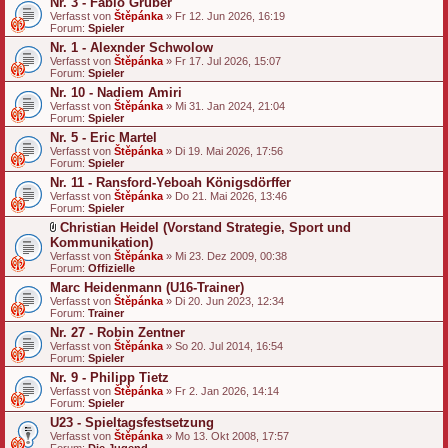
Nr. 3 - Fabio Gruber
Verfasst von
Štěpánka
» Fr 12. Jun 2026, 16:19
Forum:
Spieler
Nr. 1 - Alexnder Schwolow
Verfasst von
Štěpánka
» Fr 17. Jul 2026, 15:07
Forum:
Spieler
Nr. 10 - Nadiem Amiri
Verfasst von
Štěpánka
» Mi 31. Jan 2024, 21:04
Forum:
Spieler
Nr. 5 - Eric Martel
Verfasst von
Štěpánka
» Di 19. Mai 2026, 17:56
Forum:
Spieler
Nr. 11 - Ransford-Yeboah Königsdörffer
Verfasst von
Štěpánka
» Do 21. Mai 2026, 13:46
Forum:
Spieler
Christian Heidel (Vorstand Strategie, Sport und
D
Kommunikation)
a
Verfasst von
Štěpánka
» Mi 23. Dez 2009, 00:38
t
Forum:
Offizielle
e
Marc Heidenmann (U16-Trainer)
i
a
Verfasst von
Štěpánka
» Di 20. Jun 2023, 12:34
n
Forum:
Trainer
h
Nr. 27 - Robin Zentner
a
Verfasst von
n
Štěpánka
» So 20. Jul 2014, 16:54
Forum:
g
Spieler
Nr. 9 - Philipp Tietz
Verfasst von
Štěpánka
» Fr 2. Jan 2026, 14:14
Forum:
Spieler
U23 - Spieltagsfestsetzung
Verfasst von
Štěpánka
» Mo 13. Okt 2008, 17:57