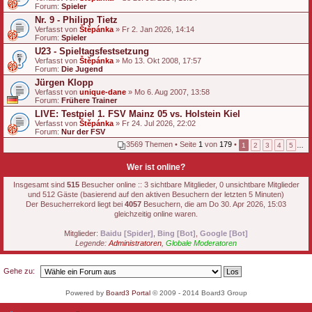
Forum:
g
Spieler
Nr. 9 - Philipp Tietz
Verfasst von
Štěpánka
» Fr 2. Jan 2026, 14:14
Forum:
Spieler
U23 - Spieltagsfestsetzung
Verfasst von
Štěpánka
» Mo 13. Okt 2008, 17:57
Forum:
Die Jugend
Jürgen Klopp
Verfasst von
unique-dane
» Mo 6. Aug 2007, 13:58
Forum:
Frühere Trainer
LIVE: Testpiel 1. FSV Mainz 05 vs. Holstein Kiel
Verfasst von
Štěpánka
» Fr 24. Jul 2026, 22:02
Forum:
Nur der FSV
3569 Themen • Seite
1
von
179
•
1
2
3
4
5
…
Wer ist online?
Insgesamt sind
515
Besucher online :: 3 sichtbare Mitglieder, 0 unsichtbare Mitglieder
und 512 Gäste (basierend auf den aktiven Besuchern der letzten 5 Minuten)
Der Besucherrekord liegt bei
4057
Besuchern, die am Do 30. Apr 2026, 15:03
gleichzeitig online waren.
Mitglieder:
Baidu [Spider]
,
Bing [Bot]
,
Google [Bot]
Legende:
Administratoren
,
Globale Moderatoren
Gehe zu:
Powered by
Board3 Portal
© 2009 - 2014 Board3 Group