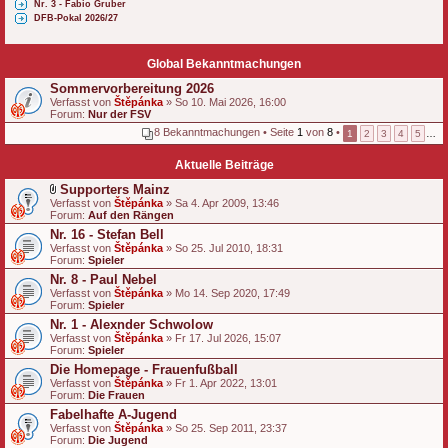
Nr. 3 - Fabio Gruber
DFB-Pokal 2026/27
Global Bekanntmachungen
Sommervorbereitung 2026
Verfasst von
Štěpánka
» So 10. Mai 2026, 16:00
Forum:
Nur der FSV
8 Bekanntmachungen • Seite
1
von
8
•
1
2
3
4
5
…
Aktuelle Beiträge
Supporters Mainz
D
Verfasst von
Štěpánka
» Sa 4. Apr 2009, 13:46
a
Forum:
Auf den Rängen
t
Nr. 16 - Stefan Bell
e
Verfasst von
i
Štěpánka
» So 25. Jul 2010, 18:31
Forum:
a
Spieler
n
Nr. 8 - Paul Nebel
h
Verfasst von
Štěpánka
» Mo 14. Sep 2020, 17:49
a
Forum:
Spieler
n
g
Nr. 1 - Alexnder Schwolow
Verfasst von
Štěpánka
» Fr 17. Jul 2026, 15:07
Forum:
Spieler
Die Homepage - Frauenfußball
Verfasst von
Štěpánka
» Fr 1. Apr 2022, 13:01
Forum:
Die Frauen
Fabelhafte A-Jugend
Verfasst von
Štěpánka
» So 25. Sep 2011, 23:37
Forum:
Die Jugend