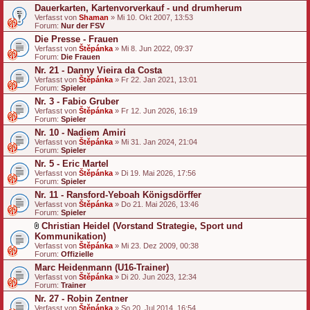
Dauerkarten, Kartenvorverkauf - und drumherum
Verfasst von
Shaman
» Mi 10. Okt 2007, 13:53
Forum:
Nur der FSV
Die Presse - Frauen
Verfasst von
Štěpánka
» Mi 8. Jun 2022, 09:37
Forum:
Die Frauen
Nr. 21 - Danny Vieira da Costa
Verfasst von
Štěpánka
» Fr 22. Jan 2021, 13:01
Forum:
Spieler
Nr. 3 - Fabio Gruber
Verfasst von
Štěpánka
» Fr 12. Jun 2026, 16:19
Forum:
Spieler
Nr. 10 - Nadiem Amiri
Verfasst von
Štěpánka
» Mi 31. Jan 2024, 21:04
Forum:
Spieler
Nr. 5 - Eric Martel
Verfasst von
Štěpánka
» Di 19. Mai 2026, 17:56
Forum:
Spieler
Nr. 11 - Ransford-Yeboah Königsdörffer
Verfasst von
Štěpánka
» Do 21. Mai 2026, 13:46
Forum:
Spieler
Christian Heidel (Vorstand Strategie, Sport und
D
Kommunikation)
a
Verfasst von
Štěpánka
» Mi 23. Dez 2009, 00:38
t
Forum:
Offizielle
e
Marc Heidenmann (U16-Trainer)
i
a
Verfasst von
Štěpánka
» Di 20. Jun 2023, 12:34
n
Forum:
Trainer
h
Nr. 27 - Robin Zentner
a
Verfasst von
n
Štěpánka
» So 20. Jul 2014, 16:54