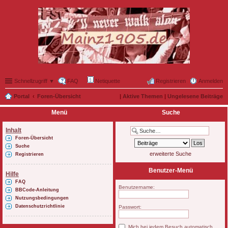
Schnellzugriff ▼
FAQ
Netiquette
Registrieren
Anmelden
Portal
Foren-Übersicht
|
Aktive Themen
|
Ungelesene Beiträge
Menü
Suche
Inhalt
Foren-Übersicht
Suche
erweiterte Suche
Registrieren
Benutzer-Menü
Hilfe
FAQ
Benutzername:
BBCode-Anleitung
Nutzungsbedingungen
Datenschutzrichtlinie
Passwort:
Mich bei jedem Besuch automatisch