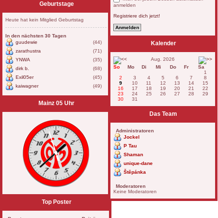
Geburtstage
anmelden
Registriere dich jetzt!
Heute hat kein Mitglied Geburtstag
In den nächsten 30 Tagen
guudewie
(44)
Kalender
zarathustra
(71)
Aug. 2026
YNWA
(35)
So
Mo
Di
Mi
Do
Fr
Sa
dirk b.
(68)
1
Exil05er
(45)
2
3
4
5
6
7
8
9
10
11
12
13
14
15
kaiwagner
(49)
16
17
18
19
20
21
22
23
24
25
26
27
28
29
30
31
Mainz 05 Uhr
Das Team
Administratoren
Jockel
P Tau
Shaman
unique-dane
Štěpánka
Moderatoren
Keine Moderatoren
Top Poster