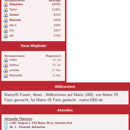
Benutzername
Beiträge
Štěpánka
95050
Taifun
12261
Jockel
8153
Shaman
4508
dirk b.
3345
Otz
2927
elli²
2706
Neue Mitglieder
Benutzername
Registriert
malko
21 Jul
markus
21 Jul
yoshiko
17 Mai
Mateta88
11 Apr
Willkommen
Mainz05 Forum, News - Willkommen auf Mainz 1905, von Mainz 05
Fans gemacht, für Mainz 05 Fans gedacht - mainz1905.de
Aktuelles
Aktuelle Themen
LIVE: Testpiel 1. FSV Mainz 05 vs. Holstein Kiel
Nr. 1 - Alexnder Schwolow