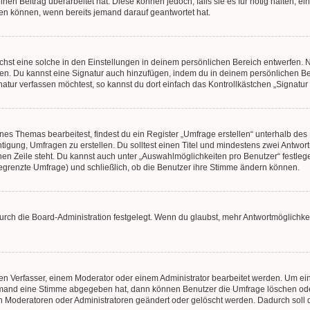
en Beitrag überarbeitet hat. Diese können jedoch, falls sie es für nötig halten, ei
hen können, wenn bereits jemand darauf geantwortet hat.
st eine solche in den Einstellungen in deinem persönlichen Bereich entwerfen. Na
eren. Du kannst eine Signatur auch hinzufügen, indem du in deinem persönlichen 
atur verfassen möchtest, so kannst du dort einfach das Kontrollkästchen „Signatu
s Themas bearbeitest, findest du ein Register „Umfrage erstellen“ unterhalb des F
htigung, Umfragen zu erstellen. Du solltest einen Titel und mindestens zwei Antwo
genen Zeile steht. Du kannst auch unter „Auswahlmöglichkeiten pro Benutzer“ festl
unbegrenzte Umfrage) und schließlich, ob die Benutzer ihre Stimme ändern können.
rch die Board-Administration festgelegt. Wenn du glaubst, mehr Antwortmöglichkei
n Verfasser, einem Moderator oder einem Administrator bearbeitet werden. Um ein
emand eine Stimme abgegeben hat, dann können Benutzer die Umfrage löschen oder 
 Moderatoren oder Administratoren geändert oder gelöscht werden. Dadurch soll 