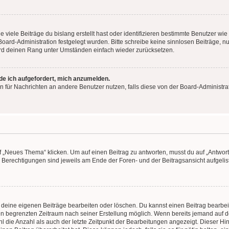
viele Beiträge du bislang erstellt hast oder identifizieren bestimmte Benutzer w
 Board-Administration festgelegt wurden. Bitte schreibe keine sinnlosen Beiträge
wird deinen Rang unter Umständen einfach wieder zurücksetzen.
rde ich aufgefordert, mich anzumelden.
ion für Nachrichten an andere Benutzer nutzen, falls diese von der Board-Administ
„Neues Thema“ klicken. Um auf einen Beitrag zu antworten, musst du auf „Antworte
e Berechtigungen sind jeweils am Ende der Foren- und der Beitragsansicht aufgeliste
r deine eigenen Beiträge bearbeiten oder löschen. Du kannst einen Beitrag bearbe
inen begrenzten Zeitraum nach seiner Erstellung möglich. Wenn bereits jemand auf de
 die Anzahl als auch der letzte Zeitpunkt der Bearbeitungen angezeigt. Dieser Hi