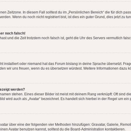
en Zeitzone. In diesem Fall solltest du im „Persönlichen Bereich“ die für dich passe
den. Wenn du noch nicht registriert bist, ist dies ein guter Grund, dies jetzt zu tun
mer noch falsch!
t hast und die Zeit trotzdem noch falsch ist, geht die Uhr des Servers vermutlich fal
t installiert oder niemand hat das Forum bislang in deine Sprache übersetzt. Frag
, würden wir uns freuen, wenn du es übersetzen würdest. Weitere Informationen dazu
gezeigt werden?
amen stehen. Eines dieser Bilder ist meist mit deinem Rang verknüpft: Oft sind di
ld wird auch als „Avatar“ bezeichnet. Es handelt sich hierbei in der Regel um ein
 Avatar über eine der folgenden vier Methoden hinzufügen: Gravatar, Galerie, Rem
en Avatar benutzen kannst, solltest du die Board-Administration kontaktieren.