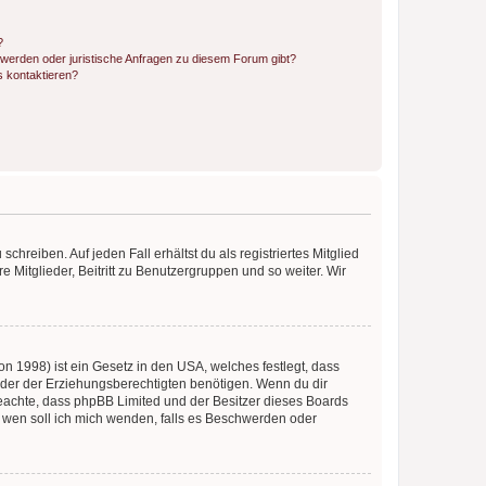
?
hwerden oder juristische Anfragen zu diesem Forum gibt?
s kontaktieren?
chreiben. Auf jeden Fall erhältst du als registriertes Mitglied
e Mitglieder, Beitritt zu Benutzergruppen und so weiter. Wir
n 1998) ist ein Gesetz in den USA, welches festlegt, dass
der der Erziehungsberechtigten benötigen. Wenn du dir
te beachte, dass phpBB Limited und der Besitzer dieses Boards
An wen soll ich mich wenden, falls es Beschwerden oder