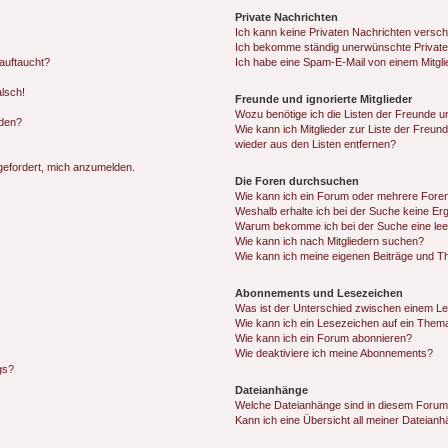
Private Nachrichten
Ich kann keine Privaten Nachrichten versch
Ich bekomme ständig unerwünschte Private
auftaucht?
Ich habe eine Spam-E-Mail von einem Mitgli
alsch!
Freunde und ignorierte Mitglieder
Wozu benötige ich die Listen der Freunde un
rden?
Wie kann ich Mitglieder zur Liste der Freund
wieder aus den Listen entfernen?
fgefordert, mich anzumelden.
Die Foren durchsuchen
Wie kann ich ein Forum oder mehrere For
Weshalb erhalte ich bei der Suche keine Er
Warum bekomme ich bei der Suche eine lee
Wie kann ich nach Mitgliedern suchen?
Wie kann ich meine eigenen Beiträge und T
Abonnements und Lesezeichen
Was ist der Unterschied zwischen einem L
Wie kann ich ein Lesezeichen auf ein Them
Wie kann ich ein Forum abonnieren?
Wie deaktiviere ich meine Abonnements?
gs?
Dateianhänge
Welche Dateianhänge sind in diesem Forum
Kann ich eine Übersicht all meiner Dateian