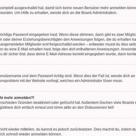
g komplett ausgeschaltet hat, damit sich keine neuen Benutzer mehr anmelden könn
 wurden. Um Hilfe zu erhalten, wende dich an die Board-Administration.
 richtige Passwort eingegeben hast. Wenn diese stimmen, dann gibt es zwei Mögl
tern oder deiner Erziehungsberechtigten den Anweisungen folgen, die du erhalten ha
u angemeldeten Mitglieder erst freigeschaltet werden – entweder musst du dies selbs
. Wenn du eine E-Mail erhalten hast, folge den dort enthaltenen Anweisungen. Ansons
 dir sicher bist, dass deine E-Mail-Adresse korrekt eingegeben wurde, dann kontak
Benutzername und dein Passwort richtig sind. Wenn dies der Fall ist, wende dich a
ionsproblem mit der Website vorliegt, welches ein Administrator lösen muss.
icht mehr anmelden?!
erschieden Gründen deaktiviert oder gelöscht hat. Außerdem löschen viele Boards r
triere dich einfach erneut und nimm aktiv an den Diskussionen teil!
 nicht wieder mitteilen, du kannst es jedoch zurücksetzen. Dies machst du, indem 
 dich schnell wieder anmelden können.