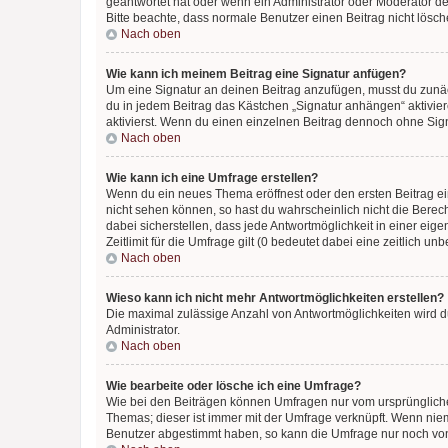
geantwortet hat oder wenn ein Administrator oder Moderator dein
Bitte beachte, dass normale Benutzer einen Beitrag nicht lösc
Nach oben
Wie kann ich meinem Beitrag eine Signatur anfügen?
Um eine Signatur an deinen Beitrag anzufügen, musst du zunäch
du in jedem Beitrag das Kästchen „Signatur anhängen“ aktivi
aktivierst. Wenn du einen einzelnen Beitrag dennoch ohne Sign
Nach oben
Wie kann ich eine Umfrage erstellen?
Wenn du ein neues Thema eröffnest oder den ersten Beitrag eine
nicht sehen können, so hast du wahrscheinlich nicht die Berec
dabei sicherstellen, dass jede Antwortmöglichkeit in einer ei
Zeitlimit für die Umfrage gilt (0 bedeutet dabei eine zeitlich 
Nach oben
Wieso kann ich nicht mehr Antwortmöglichkeiten erstellen?
Die maximal zulässige Anzahl von Antwortmöglichkeiten wird du
Administrator.
Nach oben
Wie bearbeite oder lösche ich eine Umfrage?
Wie bei den Beiträgen können Umfragen nur vom ursprüngliche
Themas; dieser ist immer mit der Umfrage verknüpft. Wenn ni
Benutzer abgestimmt haben, so kann die Umfrage nur noch von