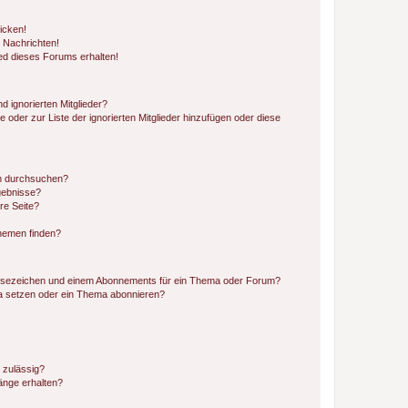
icken!
 Nachrichten!
ed dieses Forums erhalten!
d ignorierten Mitglieder?
e oder zur Liste der ignorierten Mitglieder hinzufügen oder diese
en durchsuchen?
gebnisse?
re Seite?
hemen finden?
esezeichen und einem Abonnements für ein Thema oder Forum?
a setzen oder ein Thema abonnieren?
 zulässig?
hänge erhalten?