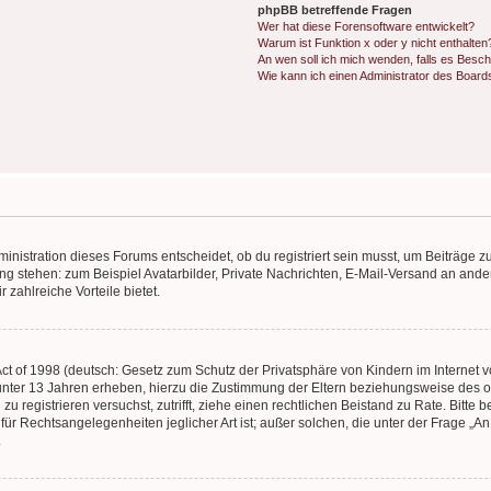
phpBB betreffende Fragen
Wer hat diese Forensoftware entwickelt?
Warum ist Funktion x oder y nicht enthalten
An wen soll ich mich wenden, falls es Besc
Wie kann ich einen Administrator des Board
istration dieses Forums entscheidet, ob du registriert sein musst, um Beiträge zu s
ung stehen: zum Beispiel Avatarbilder, Private Nachrichten, E-Mail-Versand an ander
 zahlreiche Vorteile bietet.
t of 1998 (deutsch: Gesetz zum Schutz der Privatsphäre von Kindern im Internet vo
unter 13 Jahren erheben, hierzu die Zustimmung der Eltern beziehungsweise des o
h zu registrieren versuchst, zutrifft, ziehe einen rechtlichen Beistand zu Rate. Bit
für Rechtsangelegenheiten jeglicher Art ist; außer solchen, die unter der Frage „
.