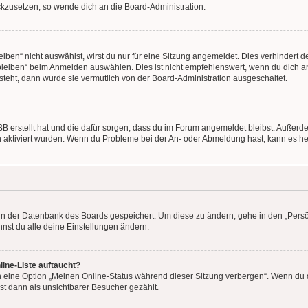
ückzusetzen, so wende dich an die Board-Administration.
en“ nicht auswählst, wirst du nur für eine Sitzung angemeldet. Dies verhindert 
leiben“ beim Anmelden auswählen. Dies ist nicht empfehlenswert, wenn du dich an
 steht, dann wurde sie vermutlich von der Board-Administration ausgeschaltet.
BB erstellt hat und die dafür sorgen, dass du im Forum angemeldet bleibst. Außer
n aktiviert wurden. Wenn du Probleme bei der An- oder Abmeldung hast, kann es he
n in der Datenbank des Boards gespeichert. Um diese zu ändern, gehe in den „Persö
nst du alle deine Einstellungen ändern.
ine-Liste auftaucht?
n eine Option „Meinen Online-Status während dieser Sitzung verbergen“. Wenn du d
st dann als unsichtbarer Besucher gezählt.