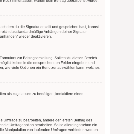
ne Notiz hinterlassen, warum dein Beitrag überarbeitet wurde.
chdem du die Signatur erstellt und gespeichert hast, kannst
Bereich das standardmäßige Anhängen deiner Signatur
r anhängen“ wieder deaktivieren.
ormulars zur Beitragserstellung. Solltest du diesen Bereich
rtmöglichkeiten in die entsprechenden Felder eingeben und
egen, wie viele Optionen ein Benutzer auswählen kann, welches
ten als zugelassen zu benötigen, kontaktiere einen
e Umfrage zu bearbeiten, ändere den ersten Beitrag des
die Umfrageoption bearbeiten. Sollte allerdings schon ein
die Manipulation von laufenden Umfragen verhindert werden.