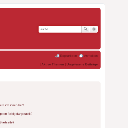
Registrieren
Anmelden
|
Aktive Themen
|
Ungelesene Beiträge
ete ich ihnen bei?
en farbig dargestellt?
tartseite?