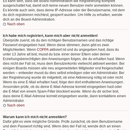
Es kann sein, dass die Board-Administration die Registrierung komplett
ausgeschaltet hat, damit sich keine neuen Benutzer mehr anmelden können.
Es könnte auch sein, dass deine IP-Adresse oder der Benutzername, mit dem
du dich registrieren möchtest, gesperrt wurden. Um Hilfe zu erhalten, wende
dich an die Board-Administration.
Nach oben
Ich habe mich registriert, kann mich aber nicht anmelden!
Überprüfe zuerst, ob du den richtigen Benutzernamen und das richtige
Passwort eingegeben hast. Wenn diese stimmen, dann gibt es zwei
Möglichkeiten. Wenn
COPPA
aktiviert ist und du angegeben hast, dass du
unter 13 Jahre alt bist, musst du bzw. einer deiner Eltern oder deiner
Erziehungsberechtigten den Anweisungen folgen, die du erhalten hast. Wenn
dies nicht der Fall ist, muss dein Benutzerkonto vielleicht aktiviert werden. Bei
einigen Boards müssen alle neu angemeldeten Mitglieder erst freigeschaltet
werden – entweder musst du dies selbst erledigen oder ein Administrator. Bei
der Registrierung wurde dir mitgeteilt, ob eine Aktivierung nötig ist oder nicht.
Wenn du eine E-Mail erhalten hast, folge den dort enthaltenen Anweisungen.
Ansonsten prüfe, ob du deine E-Mail-Adresse korrekt eingegeben hast oder
die E-Mail von einem Spam-Filter blockiert wurde. Wenn du dir sicher bist,
dass deine E-Mail-Adresse korrekt eingegeben wurde, dann kontaktiere einen
Administrator.
Nach oben
Warum kann ich mich nicht anmelden?
Dafür gibt es viele mögliche Gründe. Prüfe zunächst, ob dein Benutzername
und dein Passwort richtig sind. Wenn dies der Fall ist, wende dich an einen