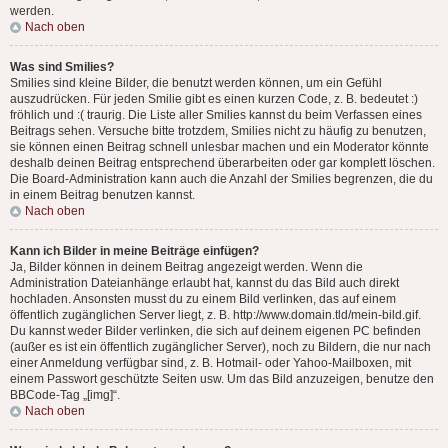
werden.
Nach oben
Was sind Smilies?
Smilies sind kleine Bilder, die benutzt werden können, um ein Gefühl
auszudrücken. Für jeden Smilie gibt es einen kurzen Code, z. B. bedeutet :)
fröhlich und :( traurig. Die Liste aller Smilies kannst du beim Verfassen eines
Beitrags sehen. Versuche bitte trotzdem, Smilies nicht zu häufig zu benutzen,
sie können einen Beitrag schnell unlesbar machen und ein Moderator könnte
deshalb deinen Beitrag entsprechend überarbeiten oder gar komplett löschen.
Die Board-Administration kann auch die Anzahl der Smilies begrenzen, die du
in einem Beitrag benutzen kannst.
Nach oben
Kann ich Bilder in meine Beiträge einfügen?
Ja, Bilder können in deinem Beitrag angezeigt werden. Wenn die
Administration Dateianhänge erlaubt hat, kannst du das Bild auch direkt
hochladen. Ansonsten musst du zu einem Bild verlinken, das auf einem
öffentlich zugänglichen Server liegt, z. B. http://www.domain.tld/mein-bild.gif.
Du kannst weder Bilder verlinken, die sich auf deinem eigenen PC befinden
(außer es ist ein öffentlich zugänglicher Server), noch zu Bildern, die nur nach
einer Anmeldung verfügbar sind, z. B. Hotmail- oder Yahoo-Mailboxen, mit
einem Passwort geschützte Seiten usw. Um das Bild anzuzeigen, benutze den
BBCode-Tag „[img]“.
Nach oben