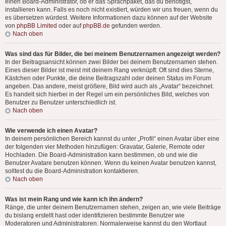
einen Board-Administrator, ob er das Sprachpaket, das du benötigst,
installieren kann. Falls es noch nicht existiert, würden wir uns freuen, wenn du
es übersetzen würdest. Weitere Informationen dazu können auf der Website
von
phpBB Limited
oder auf
phpBB.de
gefunden werden.
Nach oben
Was sind das für Bilder, die bei meinem Benutzernamen angezeigt werden?
In der Beitragsansicht können zwei Bilder bei deinem Benutzernamen stehen.
Eines dieser Bilder ist meist mit deinem Rang verknüpft: Oft sind dies Sterne,
Kästchen oder Punkte, die deine Beitragszahl oder deinen Status im Forum
angeben. Das andere, meist größere, Bild wird auch als „Avatar“ bezeichnet.
Es handelt sich hierbei in der Regel um ein persönliches Bild, welches von
Benutzer zu Benutzer unterschiedlich ist.
Nach oben
Wie verwende ich einen Avatar?
In deinem persönlichen Bereich kannst du unter „Profil“ einen Avatar über eine
der folgenden vier Methoden hinzufügen: Gravatar, Galerie, Remote oder
Hochladen. Die Board-Administration kann bestimmen, ob und wie die
Benutzer Avatare benutzen können. Wenn du keinen Avatar benutzen kannst,
solltest du die Board-Administration kontaktieren.
Nach oben
Was ist mein Rang und wie kann ich ihn ändern?
Ränge, die unter deinem Benutzernamen stehen, zeigen an, wie viele Beiträge
du bislang erstellt hast oder identifizieren bestimmte Benutzer wie
Moderatoren und Administratoren. Normalerweise kannst du den Wortlaut