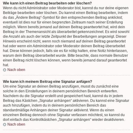
Wie kann ich einen Beitrag bearbeiten oder löschen?
Wenn du nicht Administrator oder Moderator bist, kannst du nur deine eigenen
Beiträge bearbeiten oder löschen. Du kannst einen Beitrag bearbeiten, indem
du das „Ändere Beitrag“-Symbol für den entsprechenden Beitrag anklickst;
eventuell ist dies nur für einen begrenzten Zeitraum nach seiner Erstellung
möglich. Wenn bereits jemand auf deinen Beitrag geantwortet hat, wird dein
Beitrag in der Themenansicht als überarbeitet gekennzeichnet. Es wird sowohl
die Anzahl als auch der letzte Zeitpunkt der Bearbeitungen angezeigt. Dieser
Hinweis erscheint nicht, wenn noch niemand auf deinen Beitrag geantwortet
hat oder wenn ein Administrator oder Moderator deinen Beitrag überarbeitet
hat. Diese können jedoch, falls sie es für nötig halten, eine Notiz hinterlassen,
warum dein Beitrag überarbeitet wurde. Bitte beachte, dass normale Benutzer
einen Beitrag nicht löschen können, wenn bereits jemand darauf geantwortet
hat.
Nach oben
Wie kann ich meinem Beitrag eine Signatur anfügen?
Um eine Signatur an deinen Beitrag anzufügen, musst du zunächst eine
solche in den Einstellungen in deinem persönlichen Bereich entwerfen.
Nachdem du die Signatur erstellt und gespeichert hast, kannst du in jedem
Beitrag das Kästchen „Signatur anhängen“ aktivieren. Du kannst eine Signatur
auch hinzufügen, indem du in deinem persönlichen Bereich das
standardmäßige Anhängen deiner Signatur aktivierst. Wenn du einen
einzelnen Beitrag dennoch ohne Signatur verfassen möchtest, so kannst du
dort einfach das Kontrollkästchen „Signatur anhängen“ wieder deaktivieren.
Nach oben