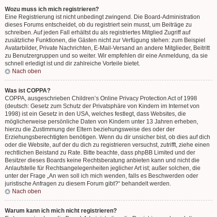
Wozu muss ich mich registrieren?
Eine Registrierung ist nicht unbedingt zwingend. Die Board-Administration
dieses Forums entscheidet, ob du registriert sein musst, um Beiträge zu
schreiben. Auf jeden Fall erhältst du als registriertes Mitglied Zugriff auf
zusätzliche Funktionen, die Gästen nicht zur Verfügung stehen: zum Beispiel
Avatarbilder, Private Nachrichten, E-Mail-Versand an andere Mitglieder, Beitritt
zu Benutzergruppen und so weiter. Wir empfehlen dir eine Anmeldung, da sie
schnell erledigt ist und dir zahlreiche Vorteile bietet.
Nach oben
Was ist COPPA?
COPPA, ausgeschrieben Children’s Online Privacy Protection Act of 1998
(deutsch: Gesetz zum Schutz der Privatsphäre von Kindern im Internet von
1998) ist ein Gesetz in den USA, welches festlegt, dass Websites, die
möglicherweise persönliche Daten von Kindern unter 13 Jahren erheben,
hierzu die Zustimmung der Eltern beziehungsweise des oder der
Erziehungsberechtigten benötigen. Wenn du dir unsicher bist, ob dies auf dich
oder die Website, auf der du dich zu registrieren versuchst, zutrifft, ziehe einen
rechtlichen Beistand zu Rate. Bitte beachte, dass phpBB Limited und der
Besitzer dieses Boards keine Rechtsberatung anbieten kann und nicht die
Anlaufstelle für Rechtsangelegenheiten jeglicher Art ist; außer solchen, die
unter der Frage „An wen soll ich mich wenden, falls es Beschwerden oder
juristische Anfragen zu diesem Forum gibt?“ behandelt werden.
Nach oben
Warum kann ich mich nicht registrieren?