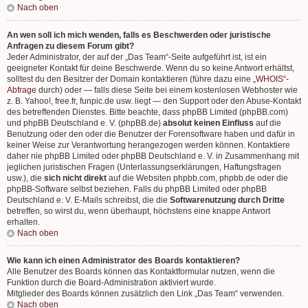
Nach oben
An wen soll ich mich wenden, falls es Beschwerden oder juristische
Anfragen zu diesem Forum gibt?
Jeder Administrator, der auf der „Das Team“-Seite aufgeführt ist, ist ein
geeigneter Kontakt für deine Beschwerde. Wenn du so keine Antwort erhältst,
solltest du den Besitzer der Domain kontaktieren (führe dazu eine
„WHOIS“-
Abfrage
durch) oder — falls diese Seite bei einem kostenlosen Webhoster wie
z. B. Yahoo!, free.fr, funpic.de usw. liegt — den Support oder den Abuse-Kontakt
des betreffenden Dienstes. Bitte beachte, dass phpBB Limited (phpBB.com)
und phpBB Deutschland e. V. (phpBB.de)
absolut keinen Einfluss
auf die
Benutzung oder den oder die Benutzer der Forensoftware haben und dafür in
keiner Weise zur Verantwortung herangezogen werden können. Kontaktiere
daher nie phpBB Limited oder phpBB Deutschland e. V. in Zusammenhang mit
jeglichen juristischen Fragen (Unterlassungserklärungen, Haftungsfragen
usw.), die
sich nicht direkt
auf die Websiten phpbb.com, phpbb.de oder die
phpBB-Software selbst beziehen. Falls du phpBB Limited oder phpBB
Deutschland e. V. E-Mails schreibst, die die
Softwarenutzung durch Dritte
betreffen, so wirst du, wenn überhaupt, höchstens eine knappe Antwort
erhalten.
Nach oben
Wie kann ich einen Administrator des Boards kontaktieren?
Alle Benutzer des Boards können das Kontaktformular nutzen, wenn die
Funktion durch die Board-Administration aktiviert wurde.
Mitglieder des Boards können zusätzlich den Link „Das Team“ verwenden.
Nach oben