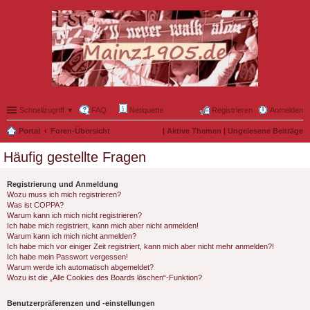
Schnellzugriff ▼
FAQ
Netiquette
Registrieren
Anmelden
Portal
Foren-Übersicht
|
Aktive Themen
|
Ungelesene Beiträge
Häufig gestellte Fragen
Registrierung und Anmeldung
Wozu muss ich mich registrieren?
Was ist COPPA?
Warum kann ich mich nicht registrieren?
Ich habe mich registriert, kann mich aber nicht anmelden!
Warum kann ich mich nicht anmelden?
Ich habe mich vor einiger Zeit registriert, kann mich aber nicht mehr anmelden?!
Ich habe mein Passwort vergessen!
Warum werde ich automatisch abgemeldet?
Wozu ist die „Alle Cookies des Boards löschen“-Funktion?
Benutzerpräferenzen und -einstellungen