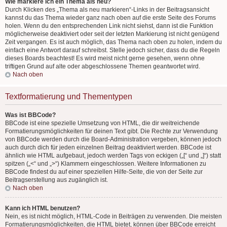
Wie markiere ich ein Thema als neu?
Durch Klicken des „Thema als neu markieren“-Links in der Beitragsansicht
kannst du das Thema wieder ganz nach oben auf die erste Seite des Forums
holen. Wenn du den entsprechenden Link nicht siehst, dann ist die Funktion
möglicherweise deaktiviert oder seit der letzten Markierung ist nicht genügend
Zeit vergangen. Es ist auch möglich, das Thema nach oben zu holen, indem du
einfach eine Antwort darauf schreibst. Stelle jedoch sicher, dass du die Regeln
dieses Boards beachtest! Es wird meist nicht gerne gesehen, wenn ohne
triftigen Grund auf alte oder abgeschlossene Themen geantwortet wird.
Nach oben
Textformatierung und Thementypen
Was ist BBCode?
BBCode ist eine spezielle Umsetzung von HTML, die dir weitreichende
Formatierungsmöglichkeiten für deinen Text gibt. Die Rechte zur Verwendung
von BBCode werden durch die Board-Administration vergeben, können jedoch
auch durch dich für jeden einzelnen Beitrag deaktiviert werden. BBCode ist
ähnlich wie HTML aufgebaut, jedoch werden Tags von eckigen („[“ und „]“) statt
spitzen („<“ und „>“) Klammern eingeschlossen. Weitere Informationen zu
BBCode findest du auf einer speziellen Hilfe-Seite, die von der Seite zur
Beitragserstellung aus zugänglich ist.
Nach oben
Kann ich HTML benutzen?
Nein, es ist nicht möglich, HTML-Code in Beiträgen zu verwenden. Die meisten
Formatierungsmöglichkeiten, die HTML bietet, können über BBCode erreicht