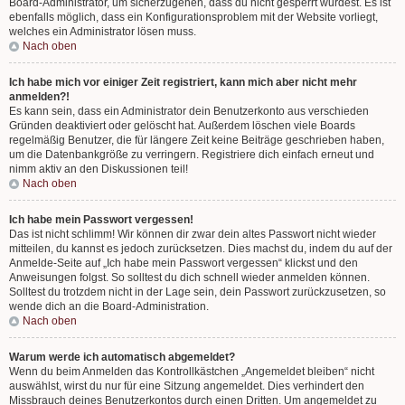
Board-Administrator, um sicherzugehen, dass du nicht gesperrt wurdest. Es ist
ebenfalls möglich, dass ein Konfigurationsproblem mit der Website vorliegt,
welches ein Administrator lösen muss.
Nach oben
Ich habe mich vor einiger Zeit registriert, kann mich aber nicht mehr
anmelden?!
Es kann sein, dass ein Administrator dein Benutzerkonto aus verschieden
Gründen deaktiviert oder gelöscht hat. Außerdem löschen viele Boards
regelmäßig Benutzer, die für längere Zeit keine Beiträge geschrieben haben,
um die Datenbankgröße zu verringern. Registriere dich einfach erneut und
nimm aktiv an den Diskussionen teil!
Nach oben
Ich habe mein Passwort vergessen!
Das ist nicht schlimm! Wir können dir zwar dein altes Passwort nicht wieder
mitteilen, du kannst es jedoch zurücksetzen. Dies machst du, indem du auf der
Anmelde-Seite auf „Ich habe mein Passwort vergessen“ klickst und den
Anweisungen folgst. So solltest du dich schnell wieder anmelden können.
Solltest du trotzdem nicht in der Lage sein, dein Passwort zurückzusetzen, so
wende dich an die Board-Administration.
Nach oben
Warum werde ich automatisch abgemeldet?
Wenn du beim Anmelden das Kontrollkästchen „Angemeldet bleiben“ nicht
auswählst, wirst du nur für eine Sitzung angemeldet. Dies verhindert den
Missbrauch deines Benutzerkontos durch einen Dritten. Um angemeldet zu