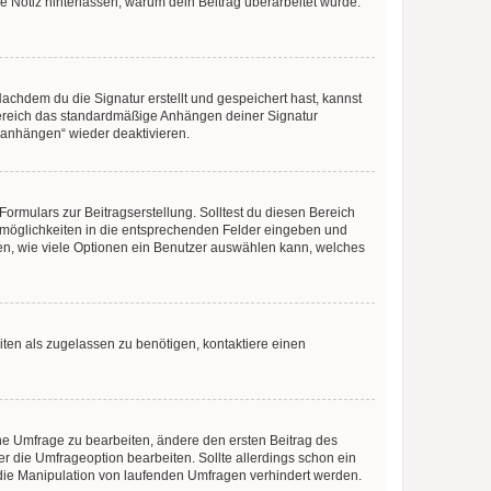
ne Notiz hinterlassen, warum dein Beitrag überarbeitet wurde.
chdem du die Signatur erstellt und gespeichert hast, kannst
Bereich das standardmäßige Anhängen deiner Signatur
r anhängen“ wieder deaktivieren.
ormulars zur Beitragserstellung. Solltest du diesen Bereich
rtmöglichkeiten in die entsprechenden Felder eingeben und
egen, wie viele Optionen ein Benutzer auswählen kann, welches
ten als zugelassen zu benötigen, kontaktiere einen
e Umfrage zu bearbeiten, ändere den ersten Beitrag des
die Umfrageoption bearbeiten. Sollte allerdings schon ein
die Manipulation von laufenden Umfragen verhindert werden.