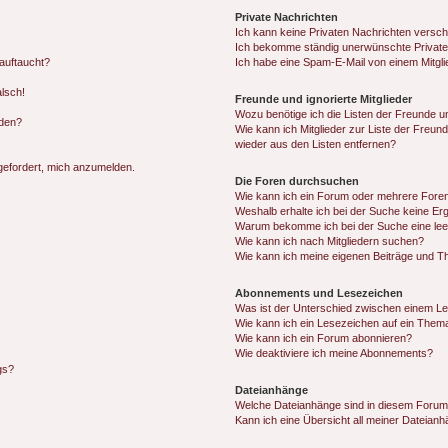
Private Nachrichten
Ich kann keine Privaten Nachrichten versch
Ich bekomme ständig unerwünschte Private
auftaucht?
Ich habe eine Spam-E-Mail von einem Mitgli
alsch!
Freunde und ignorierte Mitglieder
Wozu benötige ich die Listen der Freunde un
rden?
Wie kann ich Mitglieder zur Liste der Freund
wieder aus den Listen entfernen?
fgefordert, mich anzumelden.
Die Foren durchsuchen
Wie kann ich ein Forum oder mehrere For
Weshalb erhalte ich bei der Suche keine Er
Warum bekomme ich bei der Suche eine lee
Wie kann ich nach Mitgliedern suchen?
Wie kann ich meine eigenen Beiträge und T
Abonnements und Lesezeichen
Was ist der Unterschied zwischen einem L
Wie kann ich ein Lesezeichen auf ein Them
Wie kann ich ein Forum abonnieren?
Wie deaktiviere ich meine Abonnements?
gs?
Dateianhänge
Welche Dateianhänge sind in diesem Forum
Kann ich eine Übersicht all meiner Dateian