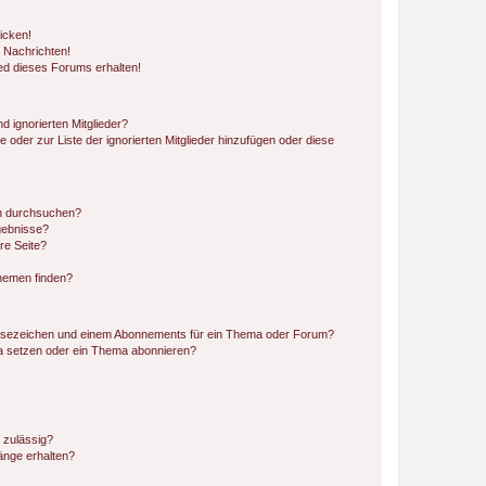
icken!
 Nachrichten!
ed dieses Forums erhalten!
d ignorierten Mitglieder?
e oder zur Liste der ignorierten Mitglieder hinzufügen oder diese
en durchsuchen?
gebnisse?
re Seite?
hemen finden?
esezeichen und einem Abonnements für ein Thema oder Forum?
a setzen oder ein Thema abonnieren?
 zulässig?
hänge erhalten?