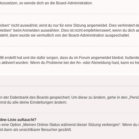
ückzusetzen, so wende dich an die Board-Administration.
en“ nicht auswählst, wirst du nur für eine Sitzung angemeldet. Dies verhindert 
leiben“ beim Anmelden auswählen. Dies ist nicht empfehlenswert, wenn du dich an
 steht, dann wurde sie vermutlich von der Board-Administration ausgeschaltet.
BB erstellt hat und die dafür sorgen, dass du im Forum angemeldet bleibst. Außer
n aktiviert wurden. Wenn du Probleme bei der An- oder Abmeldung hast, kann es he
n in der Datenbank des Boards gespeichert. Um diese zu ändern, gehe in den „Persö
nst du alle deine Einstellungen ändern.
ine-Liste auftaucht?
n eine Option „Meinen Online-Status während dieser Sitzung verbergen“. Wenn du d
st dann als unsichtbarer Besucher gezählt.