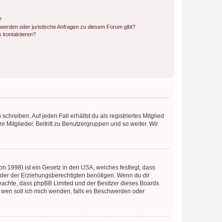
?
hwerden oder juristische Anfragen zu diesem Forum gibt?
s kontaktieren?
chreiben. Auf jeden Fall erhältst du als registriertes Mitglied
e Mitglieder, Beitritt zu Benutzergruppen und so weiter. Wir
n 1998) ist ein Gesetz in den USA, welches festlegt, dass
der der Erziehungsberechtigten benötigen. Wenn du dir
te beachte, dass phpBB Limited und der Besitzer dieses Boards
An wen soll ich mich wenden, falls es Beschwerden oder