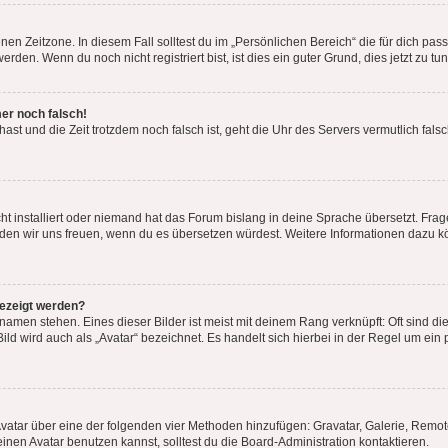
en Zeitzone. In diesem Fall solltest du im „Persönlichen Bereich“ die für dich passe
den. Wenn du noch nicht registriert bist, ist dies ein guter Grund, dies jetzt zu tun
mer noch falsch!
t hast und die Zeit trotzdem noch falsch ist, geht die Uhr des Servers vermutlich fal
t installiert oder niemand hat das Forum bislang in deine Sprache übersetzt. Frag
, würden wir uns freuen, wenn du es übersetzen würdest. Weitere Informationen dazu
gezeigt werden?
amen stehen. Eines dieser Bilder ist meist mit deinem Rang verknüpft: Oft sind di
ld wird auch als „Avatar“ bezeichnet. Es handelt sich hierbei in der Regel um ein
 Avatar über eine der folgenden vier Methoden hinzufügen: Gravatar, Galerie, Rem
en Avatar benutzen kannst, solltest du die Board-Administration kontaktieren.