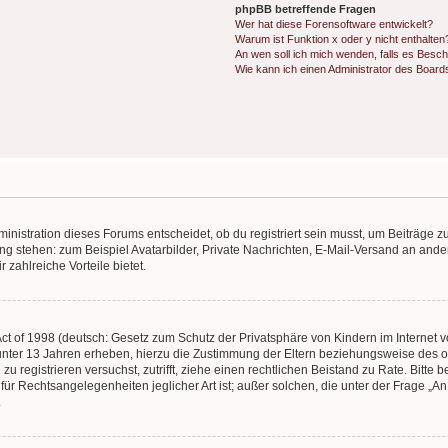
phpBB betreffende Fragen
Wer hat diese Forensoftware entwickelt?
Warum ist Funktion x oder y nicht enthalten
An wen soll ich mich wenden, falls es Besc
Wie kann ich einen Administrator des Board
istration dieses Forums entscheidet, ob du registriert sein musst, um Beiträge zu s
ung stehen: zum Beispiel Avatarbilder, Private Nachrichten, E-Mail-Versand an ander
 zahlreiche Vorteile bietet.
t of 1998 (deutsch: Gesetz zum Schutz der Privatsphäre von Kindern im Internet vo
unter 13 Jahren erheben, hierzu die Zustimmung der Eltern beziehungsweise des o
h zu registrieren versuchst, zutrifft, ziehe einen rechtlichen Beistand zu Rate. Bit
für Rechtsangelegenheiten jeglicher Art ist; außer solchen, die unter der Frage „
.