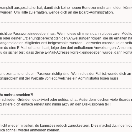
g komplett ausgeschaltet hat, damit sich keine neuen Benutzer mehr anmelden könn
 wurden. Um Hilfe zu erhalten, wende dich an die Board-Administration.
 richtige Passwort eingegeben hast. Wenn diese stimmen, dann gibt es zwei Mögl
tern oder deiner Erziehungsberechtigten den Anweisungen folgen, die du erhalten ha
u angemeldeten Mitglieder erst freigeschaltet werden – entweder musst du dies selbs
. Wenn du eine E-Mail erhalten hast, folge den dort enthaltenen Anweisungen. Ansons
 dir sicher bist, dass deine E-Mail-Adresse korrekt eingegeben wurde, dann kontak
Benutzername und dein Passwort richtig sind. Wenn dies der Fall ist, wende dich a
ionsproblem mit der Website vorliegt, welches ein Administrator lösen muss.
icht mehr anmelden?!
erschieden Gründen deaktiviert oder gelöscht hat. Außerdem löschen viele Boards r
triere dich einfach erneut und nimm aktiv an den Diskussionen teil!
 nicht wieder mitteilen, du kannst es jedoch zurücksetzen. Dies machst du, indem 
 dich schnell wieder anmelden können.