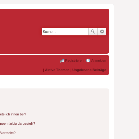
Registrieren
Anmelden
|
Aktive Themen
|
Ungelesene Beiträge
ete ich ihnen bei?
en farbig dargestellt?
tartseite?