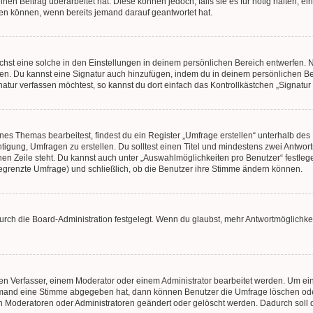
en Beitrag überarbeitet hat. Diese können jedoch, falls sie es für nötig halten, ei
hen können, wenn bereits jemand darauf geantwortet hat.
st eine solche in den Einstellungen in deinem persönlichen Bereich entwerfen. Na
eren. Du kannst eine Signatur auch hinzufügen, indem du in deinem persönlichen 
atur verfassen möchtest, so kannst du dort einfach das Kontrollkästchen „Signatu
s Themas bearbeitest, findest du ein Register „Umfrage erstellen“ unterhalb des F
htigung, Umfragen zu erstellen. Du solltest einen Titel und mindestens zwei Antwo
genen Zeile steht. Du kannst auch unter „Auswahlmöglichkeiten pro Benutzer“ festl
unbegrenzte Umfrage) und schließlich, ob die Benutzer ihre Stimme ändern können.
rch die Board-Administration festgelegt. Wenn du glaubst, mehr Antwortmöglichkei
n Verfasser, einem Moderator oder einem Administrator bearbeitet werden. Um ein
emand eine Stimme abgegeben hat, dann können Benutzer die Umfrage löschen oder 
 Moderatoren oder Administratoren geändert oder gelöscht werden. Dadurch soll 