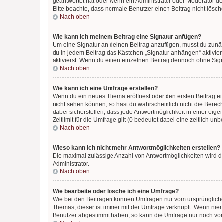
geantwortet hat oder wenn ein Administrator oder Moderator dein
Bitte beachte, dass normale Benutzer einen Beitrag nicht lösc
Nach oben
Wie kann ich meinem Beitrag eine Signatur anfügen?
Um eine Signatur an deinen Beitrag anzufügen, musst du zunäch
du in jedem Beitrag das Kästchen „Signatur anhängen“ aktivi
aktivierst. Wenn du einen einzelnen Beitrag dennoch ohne Sign
Nach oben
Wie kann ich eine Umfrage erstellen?
Wenn du ein neues Thema eröffnest oder den ersten Beitrag eine
nicht sehen können, so hast du wahrscheinlich nicht die Berec
dabei sicherstellen, dass jede Antwortmöglichkeit in einer ei
Zeitlimit für die Umfrage gilt (0 bedeutet dabei eine zeitlich 
Nach oben
Wieso kann ich nicht mehr Antwortmöglichkeiten erstellen?
Die maximal zulässige Anzahl von Antwortmöglichkeiten wird du
Administrator.
Nach oben
Wie bearbeite oder lösche ich eine Umfrage?
Wie bei den Beiträgen können Umfragen nur vom ursprüngliche
Themas; dieser ist immer mit der Umfrage verknüpft. Wenn ni
Benutzer abgestimmt haben, so kann die Umfrage nur noch von