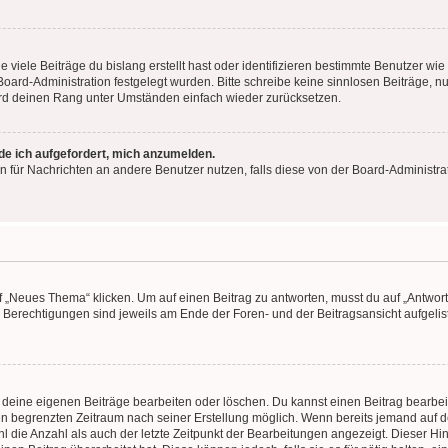
viele Beiträge du bislang erstellt hast oder identifizieren bestimmte Benutzer w
 Board-Administration festgelegt wurden. Bitte schreibe keine sinnlosen Beiträge
wird deinen Rang unter Umständen einfach wieder zurücksetzen.
rde ich aufgefordert, mich anzumelden.
ion für Nachrichten an andere Benutzer nutzen, falls diese von der Board-Administ
„Neues Thema“ klicken. Um auf einen Beitrag zu antworten, musst du auf „Antworte
e Berechtigungen sind jeweils am Ende der Foren- und der Beitragsansicht aufgeliste
r deine eigenen Beiträge bearbeiten oder löschen. Du kannst einen Beitrag bearbe
inen begrenzten Zeitraum nach seiner Erstellung möglich. Wenn bereits jemand auf de
 die Anzahl als auch der letzte Zeitpunkt der Bearbeitungen angezeigt. Dieser Hi