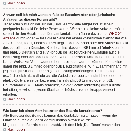
Nach oben
An wen soll ich mich wenden, falls es Beschwerden oder juristische
Anfragen zu diesem Forum gibt?
Jeder Administrator, der auf der „Das Team“-Seite aufgeführt ist, ist ein
geeigneter Kontakt für deine Beschwerde. Wenn du so keine Antwort erhältst,
solltest du den Besitzer der Domain kontaktieren (führe dazu eine
„WHOIS“-
Abfrage
durch) oder — falls diese Seite bei einem kostenlosen Webhoster wie
z. B. Yahoo!, free.fr, funpic.de usw. liegt — den Support oder den Abuse-Kontakt
des betreffenden Dienstes. Bitte beachte, dass phpBB Limited (phpBB.com)
und phpBB Deutschland e. V. (phpBB.de)
absolut keinen Einfluss
auf die
Benutzung oder den oder die Benutzer der Forensoftware haben und dafür in
keiner Weise zur Verantwortung herangezogen werden können. Kontaktiere
daher nie phpBB Limited oder phpBB Deutschland e. V. in Zusammenhang mit
jeglichen juristischen Fragen (Unterlassungserklärungen, Haftungsfragen
usw.), die
sich nicht direkt
auf die Websiten phpbb.com, phpbb.de oder die
phpBB-Software selbst beziehen. Falls du phpBB Limited oder phpBB
Deutschland e. V. E-Mails schreibst, die die
Softwarenutzung durch Dritte
betreffen, so wirst du, wenn überhaupt, höchstens eine knappe Antwort
erhalten.
Nach oben
Wie kann ich einen Administrator des Boards kontaktieren?
Alle Benutzer des Boards können das Kontaktformular nutzen, wenn die
Funktion durch die Board-Administration aktiviert wurde.
Mitglieder des Boards können zusätzlich den Link „Das Team“ verwenden.
Nach oben