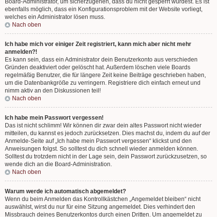
Board-Administrator, um sicherzugehen, dass du nicht gesperrt wurdest. Es ist
ebenfalls möglich, dass ein Konfigurationsproblem mit der Website vorliegt,
welches ein Administrator lösen muss.
Nach oben
Ich habe mich vor einiger Zeit registriert, kann mich aber nicht mehr
anmelden?!
Es kann sein, dass ein Administrator dein Benutzerkonto aus verschieden
Gründen deaktiviert oder gelöscht hat. Außerdem löschen viele Boards
regelmäßig Benutzer, die für längere Zeit keine Beiträge geschrieben haben,
um die Datenbankgröße zu verringern. Registriere dich einfach erneut und
nimm aktiv an den Diskussionen teil!
Nach oben
Ich habe mein Passwort vergessen!
Das ist nicht schlimm! Wir können dir zwar dein altes Passwort nicht wieder
mitteilen, du kannst es jedoch zurücksetzen. Dies machst du, indem du auf der
Anmelde-Seite auf „Ich habe mein Passwort vergessen“ klickst und den
Anweisungen folgst. So solltest du dich schnell wieder anmelden können.
Solltest du trotzdem nicht in der Lage sein, dein Passwort zurückzusetzen, so
wende dich an die Board-Administration.
Nach oben
Warum werde ich automatisch abgemeldet?
Wenn du beim Anmelden das Kontrollkästchen „Angemeldet bleiben“ nicht
auswählst, wirst du nur für eine Sitzung angemeldet. Dies verhindert den
Missbrauch deines Benutzerkontos durch einen Dritten. Um angemeldet zu