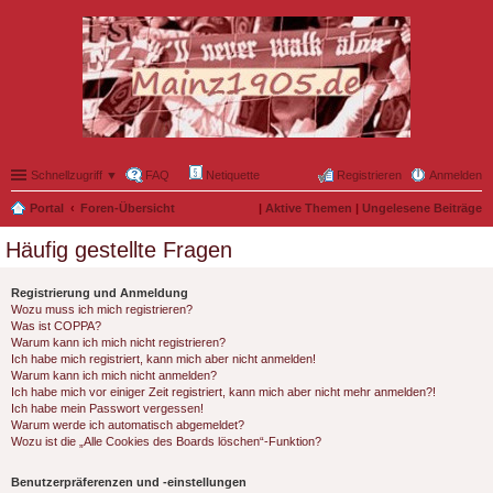
Schnellzugriff ▼
FAQ
Netiquette
Registrieren
Anmelden
Portal
Foren-Übersicht
|
Aktive Themen
|
Ungelesene Beiträge
Häufig gestellte Fragen
Registrierung und Anmeldung
Wozu muss ich mich registrieren?
Was ist COPPA?
Warum kann ich mich nicht registrieren?
Ich habe mich registriert, kann mich aber nicht anmelden!
Warum kann ich mich nicht anmelden?
Ich habe mich vor einiger Zeit registriert, kann mich aber nicht mehr anmelden?!
Ich habe mein Passwort vergessen!
Warum werde ich automatisch abgemeldet?
Wozu ist die „Alle Cookies des Boards löschen“-Funktion?
Benutzerpräferenzen und -einstellungen