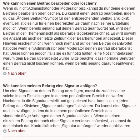
Wie kann ich einen Beitrag bearbeiten oder löschen?
Wenn du nicht Administrator oder Moderator bist, kannst du nur deine eigenen
Beiträge bearbeiten oder löschen. Du kannst einen Beitrag bearbeiten, indem
du das „Ändere Beitrag“-Symbol für den entsprechenden Beitrag anklickst;
eventuell ist dies nur für einen begrenzten Zeitraum nach seiner Erstellung
möglich. Wenn bereits jemand auf deinen Beitrag geantwortet hat, wird dein
Beitrag in der Themenansicht als überarbeitet gekennzeichnet. Es wird sowohl
die Anzahl als auch der letzte Zeitpunkt der Bearbeitungen angezeigt. Dieser
Hinweis erscheint nicht, wenn noch niemand auf deinen Beitrag geantwortet
hat oder wenn ein Administrator oder Moderator deinen Beitrag überarbeitet
hat. Diese können jedoch, falls sie es für nötig halten, eine Notiz hinterlassen,
warum dein Beitrag überarbeitet wurde. Bitte beachte, dass normale Benutzer
einen Beitrag nicht löschen können, wenn bereits jemand darauf geantwortet
hat.
Nach oben
Wie kann ich meinem Beitrag eine Signatur anfügen?
Um eine Signatur an deinen Beitrag anzufügen, musst du zunächst eine
solche in den Einstellungen in deinem persönlichen Bereich entwerfen.
Nachdem du die Signatur erstellt und gespeichert hast, kannst du in jedem
Beitrag das Kästchen „Signatur anhängen“ aktivieren. Du kannst eine Signatur
auch hinzufügen, indem du in deinem persönlichen Bereich das
standardmäßige Anhängen deiner Signatur aktivierst. Wenn du einen
einzelnen Beitrag dennoch ohne Signatur verfassen möchtest, so kannst du
dort einfach das Kontrollkästchen „Signatur anhängen“ wieder deaktivieren.
Nach oben