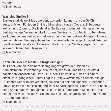
werden.
Nach oben
Was sind Smilies?
Smilies sind kleine Bilder, die benutzt werden können, um ein Gefühl
auszudrücken. Für jeden Smilie gibt es einen kurzen Code, z. B. bedeutet :)
fröhlich und :( traurig. Die Liste aller Smilies kannst du beim Verfassen eines
Beitrags sehen. Versuche bitte trotzdem, Smilies nicht zu häufig zu benutzen,
sie können einen Beitrag schnell unlesbar machen und ein Moderator könnte
deshalb deinen Beitrag entsprechend überarbeiten oder gar komplett löschen.
Die Board-Administration kann auch die Anzahl der Smilies begrenzen, die du
in einem Beitrag benutzen kannst.
Nach oben
Kann ich Bilder in meine Beiträge einfügen?
Ja, Bilder können in deinem Beitrag angezeigt werden. Wenn die
Administration Dateianhänge erlaubt hat, kannst du das Bild auch direkt
hochladen. Ansonsten musst du zu einem Bild verlinken, das auf einem
öffentlich zugänglichen Server liegt, z. B. http://www.domain.tld/mein-bild.gif.
Du kannst weder Bilder verlinken, die sich auf deinem eigenen PC befinden
(außer es ist ein öffentlich zugänglicher Server), noch zu Bildern, die nur nach
einer Anmeldung verfügbar sind, z. B. Hotmail- oder Yahoo-Mailboxen, mit
einem Passwort geschützte Seiten usw. Um das Bild anzuzeigen, benutze den
BBCode-Tag „[img]“.
Nach oben