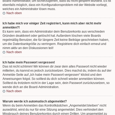
Board-Administrator, um sicherzugehen, dass du nicht gesperrt wurdest. Es ist
ebenfalls möglich, dass ein Konfigurationsproblem mit der Website vorliegt,
welches ein Administrator lösen muss.
Nach oben
Ich habe mich vor einiger Zeit registriert, kann mich aber nicht mehr
anmelden?!
Es kann sein, dass ein Administrator dein Benutzerkonto aus verschieden
Gründen deaktiviert oder gelöscht hat. Außerdem löschen viele Boards
regelmäßig Benutzer, die für längere Zeit keine Beiträge geschrieben haben,
um die Datenbankgröße zu verringern. Registriere dich einfach erneut und
nimm aktiv an den Diskussionen teil!
Nach oben
Ich habe mein Passwort vergessen!
Das ist nicht schlimm! Wir können dir zwar dein altes Passwort nicht wieder
mitteilen, du kannst es jedoch zurücksetzen. Dies machst du, indem du auf der
Anmelde-Seite auf „Ich habe mein Passwort vergessen“ klickst und den
Anweisungen folgst. So solltest du dich schnell wieder anmelden können.
Solltest du trotzdem nicht in der Lage sein, dein Passwort zurückzusetzen, so
wende dich an die Board-Administration.
Nach oben
Warum werde ich automatisch abgemeldet?
Wenn du beim Anmelden das Kontrollkästchen „Angemeldet bleiben“ nicht
auswählst, wirst du nur für eine Sitzung angemeldet. Dies verhindert den
Missbrauch deines Benutzerkontos durch einen Dritten. Um angemeldet zu