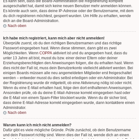
Es kann sein, dass die Board-Administration die Registrierung komplett
ausgeschaltet hat, damit sich keine neuen Benutzer mehr anmelden können.
Es könnte auch sein, dass deine IP-Adresse oder der Benutzername, mit dem
du dich registrieren möchtest, gesperrt wurden. Um Hilfe zu erhalten, wende
dich an die Board-Administration.
Nach oben
Ich habe mich registriert, kann mich aber nicht anmelden!
Überprüfe zuerst, ob du den richtigen Benutzernamen und das richtige
Passwort eingegeben hast. Wenn diese stimmen, dann gibt es zwei
Möglichkeiten. Wenn
COPPA
aktiviert ist und du angegeben hast, dass du
unter 13 Jahre alt bist, musst du bzw. einer deiner Eltern oder deiner
Erziehungsberechtigten den Anweisungen folgen, die du erhalten hast. Wenn
dies nicht der Fall ist, muss dein Benutzerkonto vielleicht aktiviert werden. Bei
einigen Boards müssen alle neu angemeldeten Mitglieder erst freigeschaltet
werden – entweder musst du dies selbst erledigen oder ein Administrator. Bei
der Registrierung wurde dir mitgeteilt, ob eine Aktivierung nötig ist oder nicht.
Wenn du eine E-Mail erhalten hast, folge den dort enthaltenen Anweisungen.
Ansonsten prüfe, ob du deine E-Mail-Adresse korrekt eingegeben hast oder
die E-Mail von einem Spam-Filter blockiert wurde. Wenn du dir sicher bist,
dass deine E-Mail-Adresse korrekt eingegeben wurde, dann kontaktiere einen
Administrator.
Nach oben
Warum kann ich mich nicht anmelden?
Dafür gibt es viele mögliche Gründe. Prüfe zunächst, ob dein Benutzername
und dein Passwort richtig sind. Wenn dies der Fall ist, wende dich an einen