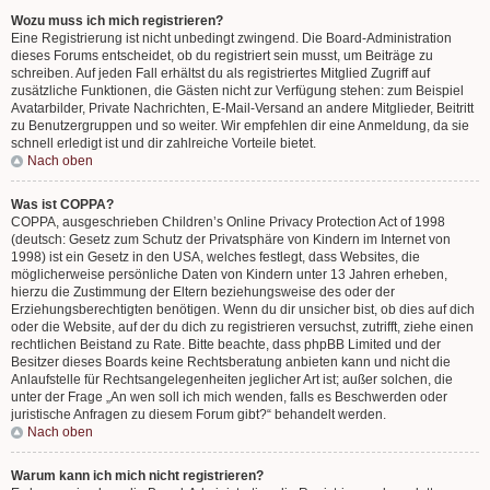
Wozu muss ich mich registrieren?
Eine Registrierung ist nicht unbedingt zwingend. Die Board-Administration
dieses Forums entscheidet, ob du registriert sein musst, um Beiträge zu
schreiben. Auf jeden Fall erhältst du als registriertes Mitglied Zugriff auf
zusätzliche Funktionen, die Gästen nicht zur Verfügung stehen: zum Beispiel
Avatarbilder, Private Nachrichten, E-Mail-Versand an andere Mitglieder, Beitritt
zu Benutzergruppen und so weiter. Wir empfehlen dir eine Anmeldung, da sie
schnell erledigt ist und dir zahlreiche Vorteile bietet.
Nach oben
Was ist COPPA?
COPPA, ausgeschrieben Children’s Online Privacy Protection Act of 1998
(deutsch: Gesetz zum Schutz der Privatsphäre von Kindern im Internet von
1998) ist ein Gesetz in den USA, welches festlegt, dass Websites, die
möglicherweise persönliche Daten von Kindern unter 13 Jahren erheben,
hierzu die Zustimmung der Eltern beziehungsweise des oder der
Erziehungsberechtigten benötigen. Wenn du dir unsicher bist, ob dies auf dich
oder die Website, auf der du dich zu registrieren versuchst, zutrifft, ziehe einen
rechtlichen Beistand zu Rate. Bitte beachte, dass phpBB Limited und der
Besitzer dieses Boards keine Rechtsberatung anbieten kann und nicht die
Anlaufstelle für Rechtsangelegenheiten jeglicher Art ist; außer solchen, die
unter der Frage „An wen soll ich mich wenden, falls es Beschwerden oder
juristische Anfragen zu diesem Forum gibt?“ behandelt werden.
Nach oben
Warum kann ich mich nicht registrieren?