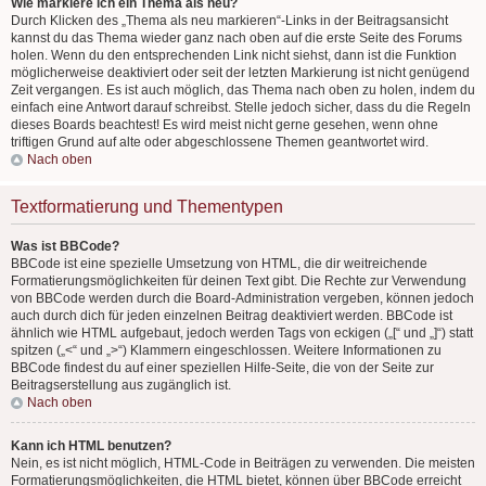
Wie markiere ich ein Thema als neu?
Durch Klicken des „Thema als neu markieren“-Links in der Beitragsansicht
kannst du das Thema wieder ganz nach oben auf die erste Seite des Forums
holen. Wenn du den entsprechenden Link nicht siehst, dann ist die Funktion
möglicherweise deaktiviert oder seit der letzten Markierung ist nicht genügend
Zeit vergangen. Es ist auch möglich, das Thema nach oben zu holen, indem du
einfach eine Antwort darauf schreibst. Stelle jedoch sicher, dass du die Regeln
dieses Boards beachtest! Es wird meist nicht gerne gesehen, wenn ohne
triftigen Grund auf alte oder abgeschlossene Themen geantwortet wird.
Nach oben
Textformatierung und Thementypen
Was ist BBCode?
BBCode ist eine spezielle Umsetzung von HTML, die dir weitreichende
Formatierungsmöglichkeiten für deinen Text gibt. Die Rechte zur Verwendung
von BBCode werden durch die Board-Administration vergeben, können jedoch
auch durch dich für jeden einzelnen Beitrag deaktiviert werden. BBCode ist
ähnlich wie HTML aufgebaut, jedoch werden Tags von eckigen („[“ und „]“) statt
spitzen („<“ und „>“) Klammern eingeschlossen. Weitere Informationen zu
BBCode findest du auf einer speziellen Hilfe-Seite, die von der Seite zur
Beitragserstellung aus zugänglich ist.
Nach oben
Kann ich HTML benutzen?
Nein, es ist nicht möglich, HTML-Code in Beiträgen zu verwenden. Die meisten
Formatierungsmöglichkeiten, die HTML bietet, können über BBCode erreicht