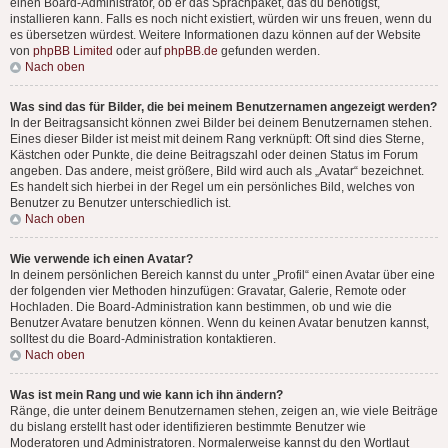
einen Board-Administrator, ob er das Sprachpaket, das du benötigst,
installieren kann. Falls es noch nicht existiert, würden wir uns freuen, wenn du
es übersetzen würdest. Weitere Informationen dazu können auf der Website
von
phpBB Limited
oder auf
phpBB.de
gefunden werden.
Nach oben
Was sind das für Bilder, die bei meinem Benutzernamen angezeigt werden?
In der Beitragsansicht können zwei Bilder bei deinem Benutzernamen stehen.
Eines dieser Bilder ist meist mit deinem Rang verknüpft: Oft sind dies Sterne,
Kästchen oder Punkte, die deine Beitragszahl oder deinen Status im Forum
angeben. Das andere, meist größere, Bild wird auch als „Avatar“ bezeichnet.
Es handelt sich hierbei in der Regel um ein persönliches Bild, welches von
Benutzer zu Benutzer unterschiedlich ist.
Nach oben
Wie verwende ich einen Avatar?
In deinem persönlichen Bereich kannst du unter „Profil“ einen Avatar über eine
der folgenden vier Methoden hinzufügen: Gravatar, Galerie, Remote oder
Hochladen. Die Board-Administration kann bestimmen, ob und wie die
Benutzer Avatare benutzen können. Wenn du keinen Avatar benutzen kannst,
solltest du die Board-Administration kontaktieren.
Nach oben
Was ist mein Rang und wie kann ich ihn ändern?
Ränge, die unter deinem Benutzernamen stehen, zeigen an, wie viele Beiträge
du bislang erstellt hast oder identifizieren bestimmte Benutzer wie
Moderatoren und Administratoren. Normalerweise kannst du den Wortlaut