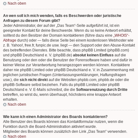
Nach oben
An wen soll ich mich wenden, falls es Beschwerden oder juristische
Anfragen zu diesem Forum gibt?
Jeder Administrator, der auf der „Das Team“-Seite aufgeführt ist, ist ein
geeigneter Kontakt für deine Beschwerde. Wenn du so keine Antwort erhältst,
solltest du den Besitzer der Domain kontaktieren (führe dazu eine
„WHOIS“-
Abfrage
durch) oder — falls diese Seite bei einem kostenlosen Webhoster wie
z. B. Yahoo!, free.fr, funpic.de usw. liegt — den Support oder den Abuse-Kontakt
des betreffenden Dienstes. Bitte beachte, dass phpBB Limited (phpBB.com)
und phpBB Deutschland e. V. (phpBB.de)
absolut keinen Einfluss
auf die
Benutzung oder den oder die Benutzer der Forensoftware haben und dafür in
keiner Weise zur Verantwortung herangezogen werden können. Kontaktiere
daher nie phpBB Limited oder phpBB Deutschland e. V. in Zusammenhang mit
jeglichen juristischen Fragen (Unterlassungserklärungen, Haftungsfragen
usw.), die
sich nicht direkt
auf die Websiten phpbb.com, phpbb.de oder die
phpBB-Software selbst beziehen. Falls du phpBB Limited oder phpBB
Deutschland e. V. E-Mails schreibst, die die
Softwarenutzung durch Dritte
betreffen, so wirst du, wenn überhaupt, höchstens eine knappe Antwort
erhalten.
Nach oben
Wie kann ich einen Administrator des Boards kontaktieren?
Alle Benutzer des Boards können das Kontaktformular nutzen, wenn die
Funktion durch die Board-Administration aktiviert wurde.
Mitglieder des Boards können zusätzlich den Link „Das Team“ verwenden.
Nach oben