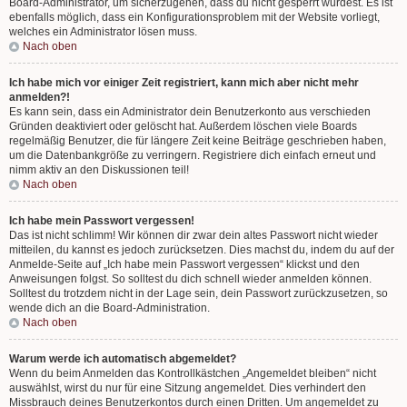
Board-Administrator, um sicherzugehen, dass du nicht gesperrt wurdest. Es ist
ebenfalls möglich, dass ein Konfigurationsproblem mit der Website vorliegt,
welches ein Administrator lösen muss.
Nach oben
Ich habe mich vor einiger Zeit registriert, kann mich aber nicht mehr
anmelden?!
Es kann sein, dass ein Administrator dein Benutzerkonto aus verschieden
Gründen deaktiviert oder gelöscht hat. Außerdem löschen viele Boards
regelmäßig Benutzer, die für längere Zeit keine Beiträge geschrieben haben,
um die Datenbankgröße zu verringern. Registriere dich einfach erneut und
nimm aktiv an den Diskussionen teil!
Nach oben
Ich habe mein Passwort vergessen!
Das ist nicht schlimm! Wir können dir zwar dein altes Passwort nicht wieder
mitteilen, du kannst es jedoch zurücksetzen. Dies machst du, indem du auf der
Anmelde-Seite auf „Ich habe mein Passwort vergessen“ klickst und den
Anweisungen folgst. So solltest du dich schnell wieder anmelden können.
Solltest du trotzdem nicht in der Lage sein, dein Passwort zurückzusetzen, so
wende dich an die Board-Administration.
Nach oben
Warum werde ich automatisch abgemeldet?
Wenn du beim Anmelden das Kontrollkästchen „Angemeldet bleiben“ nicht
auswählst, wirst du nur für eine Sitzung angemeldet. Dies verhindert den
Missbrauch deines Benutzerkontos durch einen Dritten. Um angemeldet zu