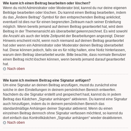
Wie kann ich einen Beitrag bearbeiten oder löschen?
Wenn du nicht Administrator oder Moderator bist, kannst du nur deine eigenen
Beiträge bearbeiten oder löschen. Du kannst einen Beitrag bearbeiten, indem
du das „Ändere Beitrag“-Symbol für den entsprechenden Beitrag anklickst;
eventuell ist dies nur für einen begrenzten Zeitraum nach seiner Erstellung
möglich. Wenn bereits jemand auf deinen Beitrag geantwortet hat, wird dein
Beitrag in der Themenansicht als überarbeitet gekennzeichnet. Es wird sowohl
die Anzahl als auch der letzte Zeitpunkt der Bearbeitungen angezeigt. Dieser
Hinweis erscheint nicht, wenn noch niemand auf deinen Beitrag geantwortet
hat oder wenn ein Administrator oder Moderator deinen Beitrag überarbeitet
hat. Diese können jedoch, falls sie es für nötig halten, eine Notiz hinterlassen,
warum dein Beitrag überarbeitet wurde. Bitte beachte, dass normale Benutzer
einen Beitrag nicht löschen können, wenn bereits jemand darauf geantwortet
hat.
Nach oben
Wie kann ich meinem Beitrag eine Signatur anfügen?
Um eine Signatur an deinen Beitrag anzufügen, musst du zunächst eine
solche in den Einstellungen in deinem persönlichen Bereich entwerfen.
Nachdem du die Signatur erstellt und gespeichert hast, kannst du in jedem
Beitrag das Kästchen „Signatur anhängen“ aktivieren. Du kannst eine Signatur
auch hinzufügen, indem du in deinem persönlichen Bereich das
standardmäßige Anhängen deiner Signatur aktivierst. Wenn du einen
einzelnen Beitrag dennoch ohne Signatur verfassen möchtest, so kannst du
dort einfach das Kontrollkästchen „Signatur anhängen“ wieder deaktivieren.
Nach oben