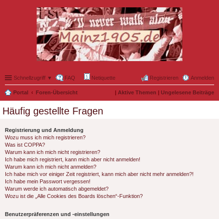
Schnellzugriff ▼
FAQ
Netiquette
Registrieren
Anmelden
Portal
Foren-Übersicht
|
Aktive Themen
|
Ungelesene Beiträge
Häufig gestellte Fragen
Registrierung und Anmeldung
Wozu muss ich mich registrieren?
Was ist COPPA?
Warum kann ich mich nicht registrieren?
Ich habe mich registriert, kann mich aber nicht anmelden!
Warum kann ich mich nicht anmelden?
Ich habe mich vor einiger Zeit registriert, kann mich aber nicht mehr anmelden?!
Ich habe mein Passwort vergessen!
Warum werde ich automatisch abgemeldet?
Wozu ist die „Alle Cookies des Boards löschen“-Funktion?
Benutzerpräferenzen und -einstellungen