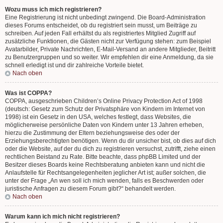
Wozu muss ich mich registrieren?
Eine Registrierung ist nicht unbedingt zwingend. Die Board-Administration
dieses Forums entscheidet, ob du registriert sein musst, um Beiträge zu
schreiben. Auf jeden Fall erhältst du als registriertes Mitglied Zugriff auf
zusätzliche Funktionen, die Gästen nicht zur Verfügung stehen: zum Beispiel
Avatarbilder, Private Nachrichten, E-Mail-Versand an andere Mitglieder, Beitritt
zu Benutzergruppen und so weiter. Wir empfehlen dir eine Anmeldung, da sie
schnell erledigt ist und dir zahlreiche Vorteile bietet.
Nach oben
Was ist COPPA?
COPPA, ausgeschrieben Children’s Online Privacy Protection Act of 1998
(deutsch: Gesetz zum Schutz der Privatsphäre von Kindern im Internet von
1998) ist ein Gesetz in den USA, welches festlegt, dass Websites, die
möglicherweise persönliche Daten von Kindern unter 13 Jahren erheben,
hierzu die Zustimmung der Eltern beziehungsweise des oder der
Erziehungsberechtigten benötigen. Wenn du dir unsicher bist, ob dies auf dich
oder die Website, auf der du dich zu registrieren versuchst, zutrifft, ziehe einen
rechtlichen Beistand zu Rate. Bitte beachte, dass phpBB Limited und der
Besitzer dieses Boards keine Rechtsberatung anbieten kann und nicht die
Anlaufstelle für Rechtsangelegenheiten jeglicher Art ist; außer solchen, die
unter der Frage „An wen soll ich mich wenden, falls es Beschwerden oder
juristische Anfragen zu diesem Forum gibt?“ behandelt werden.
Nach oben
Warum kann ich mich nicht registrieren?