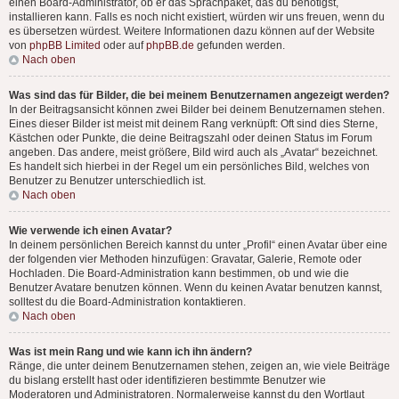
einen Board-Administrator, ob er das Sprachpaket, das du benötigst,
installieren kann. Falls es noch nicht existiert, würden wir uns freuen, wenn du
es übersetzen würdest. Weitere Informationen dazu können auf der Website
von
phpBB Limited
oder auf
phpBB.de
gefunden werden.
Nach oben
Was sind das für Bilder, die bei meinem Benutzernamen angezeigt werden?
In der Beitragsansicht können zwei Bilder bei deinem Benutzernamen stehen.
Eines dieser Bilder ist meist mit deinem Rang verknüpft: Oft sind dies Sterne,
Kästchen oder Punkte, die deine Beitragszahl oder deinen Status im Forum
angeben. Das andere, meist größere, Bild wird auch als „Avatar“ bezeichnet.
Es handelt sich hierbei in der Regel um ein persönliches Bild, welches von
Benutzer zu Benutzer unterschiedlich ist.
Nach oben
Wie verwende ich einen Avatar?
In deinem persönlichen Bereich kannst du unter „Profil“ einen Avatar über eine
der folgenden vier Methoden hinzufügen: Gravatar, Galerie, Remote oder
Hochladen. Die Board-Administration kann bestimmen, ob und wie die
Benutzer Avatare benutzen können. Wenn du keinen Avatar benutzen kannst,
solltest du die Board-Administration kontaktieren.
Nach oben
Was ist mein Rang und wie kann ich ihn ändern?
Ränge, die unter deinem Benutzernamen stehen, zeigen an, wie viele Beiträge
du bislang erstellt hast oder identifizieren bestimmte Benutzer wie
Moderatoren und Administratoren. Normalerweise kannst du den Wortlaut