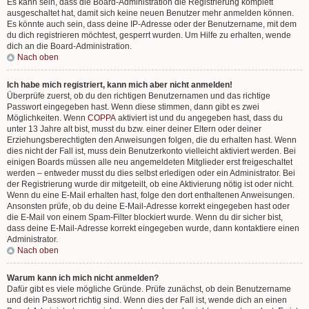
Es kann sein, dass die Board-Administration die Registrierung komplett
ausgeschaltet hat, damit sich keine neuen Benutzer mehr anmelden können.
Es könnte auch sein, dass deine IP-Adresse oder der Benutzername, mit dem
du dich registrieren möchtest, gesperrt wurden. Um Hilfe zu erhalten, wende
dich an die Board-Administration.
Nach oben
Ich habe mich registriert, kann mich aber nicht anmelden!
Überprüfe zuerst, ob du den richtigen Benutzernamen und das richtige
Passwort eingegeben hast. Wenn diese stimmen, dann gibt es zwei
Möglichkeiten. Wenn
COPPA
aktiviert ist und du angegeben hast, dass du
unter 13 Jahre alt bist, musst du bzw. einer deiner Eltern oder deiner
Erziehungsberechtigten den Anweisungen folgen, die du erhalten hast. Wenn
dies nicht der Fall ist, muss dein Benutzerkonto vielleicht aktiviert werden. Bei
einigen Boards müssen alle neu angemeldeten Mitglieder erst freigeschaltet
werden – entweder musst du dies selbst erledigen oder ein Administrator. Bei
der Registrierung wurde dir mitgeteilt, ob eine Aktivierung nötig ist oder nicht.
Wenn du eine E-Mail erhalten hast, folge den dort enthaltenen Anweisungen.
Ansonsten prüfe, ob du deine E-Mail-Adresse korrekt eingegeben hast oder
die E-Mail von einem Spam-Filter blockiert wurde. Wenn du dir sicher bist,
dass deine E-Mail-Adresse korrekt eingegeben wurde, dann kontaktiere einen
Administrator.
Nach oben
Warum kann ich mich nicht anmelden?
Dafür gibt es viele mögliche Gründe. Prüfe zunächst, ob dein Benutzername
und dein Passwort richtig sind. Wenn dies der Fall ist, wende dich an einen