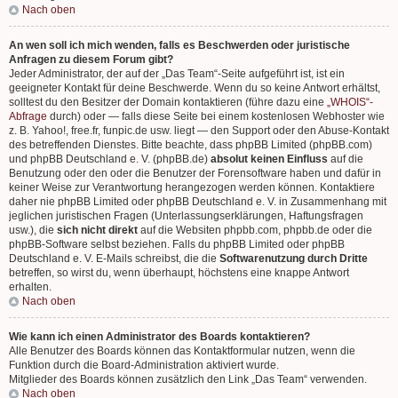
Nach oben
An wen soll ich mich wenden, falls es Beschwerden oder juristische
Anfragen zu diesem Forum gibt?
Jeder Administrator, der auf der „Das Team“-Seite aufgeführt ist, ist ein
geeigneter Kontakt für deine Beschwerde. Wenn du so keine Antwort erhältst,
solltest du den Besitzer der Domain kontaktieren (führe dazu eine
„WHOIS“-
Abfrage
durch) oder — falls diese Seite bei einem kostenlosen Webhoster wie
z. B. Yahoo!, free.fr, funpic.de usw. liegt — den Support oder den Abuse-Kontakt
des betreffenden Dienstes. Bitte beachte, dass phpBB Limited (phpBB.com)
und phpBB Deutschland e. V. (phpBB.de)
absolut keinen Einfluss
auf die
Benutzung oder den oder die Benutzer der Forensoftware haben und dafür in
keiner Weise zur Verantwortung herangezogen werden können. Kontaktiere
daher nie phpBB Limited oder phpBB Deutschland e. V. in Zusammenhang mit
jeglichen juristischen Fragen (Unterlassungserklärungen, Haftungsfragen
usw.), die
sich nicht direkt
auf die Websiten phpbb.com, phpbb.de oder die
phpBB-Software selbst beziehen. Falls du phpBB Limited oder phpBB
Deutschland e. V. E-Mails schreibst, die die
Softwarenutzung durch Dritte
betreffen, so wirst du, wenn überhaupt, höchstens eine knappe Antwort
erhalten.
Nach oben
Wie kann ich einen Administrator des Boards kontaktieren?
Alle Benutzer des Boards können das Kontaktformular nutzen, wenn die
Funktion durch die Board-Administration aktiviert wurde.
Mitglieder des Boards können zusätzlich den Link „Das Team“ verwenden.
Nach oben