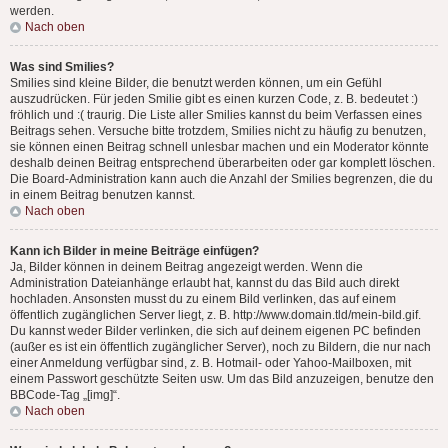
werden.
Nach oben
Was sind Smilies?
Smilies sind kleine Bilder, die benutzt werden können, um ein Gefühl
auszudrücken. Für jeden Smilie gibt es einen kurzen Code, z. B. bedeutet :)
fröhlich und :( traurig. Die Liste aller Smilies kannst du beim Verfassen eines
Beitrags sehen. Versuche bitte trotzdem, Smilies nicht zu häufig zu benutzen,
sie können einen Beitrag schnell unlesbar machen und ein Moderator könnte
deshalb deinen Beitrag entsprechend überarbeiten oder gar komplett löschen.
Die Board-Administration kann auch die Anzahl der Smilies begrenzen, die du
in einem Beitrag benutzen kannst.
Nach oben
Kann ich Bilder in meine Beiträge einfügen?
Ja, Bilder können in deinem Beitrag angezeigt werden. Wenn die
Administration Dateianhänge erlaubt hat, kannst du das Bild auch direkt
hochladen. Ansonsten musst du zu einem Bild verlinken, das auf einem
öffentlich zugänglichen Server liegt, z. B. http://www.domain.tld/mein-bild.gif.
Du kannst weder Bilder verlinken, die sich auf deinem eigenen PC befinden
(außer es ist ein öffentlich zugänglicher Server), noch zu Bildern, die nur nach
einer Anmeldung verfügbar sind, z. B. Hotmail- oder Yahoo-Mailboxen, mit
einem Passwort geschützte Seiten usw. Um das Bild anzuzeigen, benutze den
BBCode-Tag „[img]“.
Nach oben