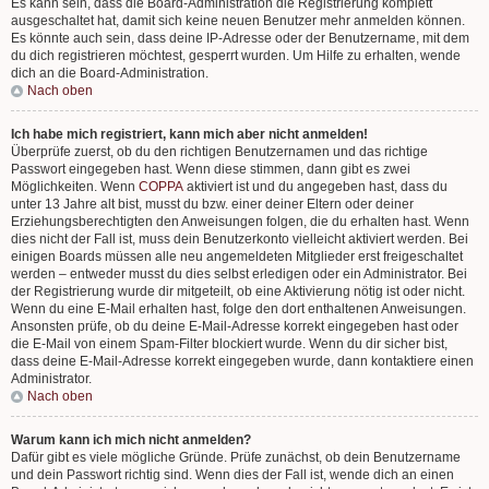
Es kann sein, dass die Board-Administration die Registrierung komplett
ausgeschaltet hat, damit sich keine neuen Benutzer mehr anmelden können.
Es könnte auch sein, dass deine IP-Adresse oder der Benutzername, mit dem
du dich registrieren möchtest, gesperrt wurden. Um Hilfe zu erhalten, wende
dich an die Board-Administration.
Nach oben
Ich habe mich registriert, kann mich aber nicht anmelden!
Überprüfe zuerst, ob du den richtigen Benutzernamen und das richtige
Passwort eingegeben hast. Wenn diese stimmen, dann gibt es zwei
Möglichkeiten. Wenn
COPPA
aktiviert ist und du angegeben hast, dass du
unter 13 Jahre alt bist, musst du bzw. einer deiner Eltern oder deiner
Erziehungsberechtigten den Anweisungen folgen, die du erhalten hast. Wenn
dies nicht der Fall ist, muss dein Benutzerkonto vielleicht aktiviert werden. Bei
einigen Boards müssen alle neu angemeldeten Mitglieder erst freigeschaltet
werden – entweder musst du dies selbst erledigen oder ein Administrator. Bei
der Registrierung wurde dir mitgeteilt, ob eine Aktivierung nötig ist oder nicht.
Wenn du eine E-Mail erhalten hast, folge den dort enthaltenen Anweisungen.
Ansonsten prüfe, ob du deine E-Mail-Adresse korrekt eingegeben hast oder
die E-Mail von einem Spam-Filter blockiert wurde. Wenn du dir sicher bist,
dass deine E-Mail-Adresse korrekt eingegeben wurde, dann kontaktiere einen
Administrator.
Nach oben
Warum kann ich mich nicht anmelden?
Dafür gibt es viele mögliche Gründe. Prüfe zunächst, ob dein Benutzername
und dein Passwort richtig sind. Wenn dies der Fall ist, wende dich an einen