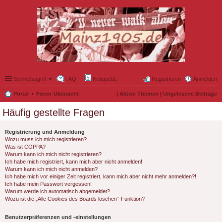
Schnellzugriff ▼
FAQ
Netiquette
Registrieren
Anmelden
Portal
Foren-Übersicht
|
Aktive Themen
|
Ungelesene Beiträge
Häufig gestellte Fragen
Registrierung und Anmeldung
Wozu muss ich mich registrieren?
Was ist COPPA?
Warum kann ich mich nicht registrieren?
Ich habe mich registriert, kann mich aber nicht anmelden!
Warum kann ich mich nicht anmelden?
Ich habe mich vor einiger Zeit registriert, kann mich aber nicht mehr anmelden?!
Ich habe mein Passwort vergessen!
Warum werde ich automatisch abgemeldet?
Wozu ist die „Alle Cookies des Boards löschen“-Funktion?
Benutzerpräferenzen und -einstellungen