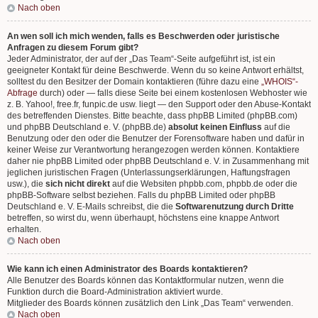
Nach oben
An wen soll ich mich wenden, falls es Beschwerden oder juristische
Anfragen zu diesem Forum gibt?
Jeder Administrator, der auf der „Das Team“-Seite aufgeführt ist, ist ein
geeigneter Kontakt für deine Beschwerde. Wenn du so keine Antwort erhältst,
solltest du den Besitzer der Domain kontaktieren (führe dazu eine
„WHOIS“-
Abfrage
durch) oder — falls diese Seite bei einem kostenlosen Webhoster wie
z. B. Yahoo!, free.fr, funpic.de usw. liegt — den Support oder den Abuse-Kontakt
des betreffenden Dienstes. Bitte beachte, dass phpBB Limited (phpBB.com)
und phpBB Deutschland e. V. (phpBB.de)
absolut keinen Einfluss
auf die
Benutzung oder den oder die Benutzer der Forensoftware haben und dafür in
keiner Weise zur Verantwortung herangezogen werden können. Kontaktiere
daher nie phpBB Limited oder phpBB Deutschland e. V. in Zusammenhang mit
jeglichen juristischen Fragen (Unterlassungserklärungen, Haftungsfragen
usw.), die
sich nicht direkt
auf die Websiten phpbb.com, phpbb.de oder die
phpBB-Software selbst beziehen. Falls du phpBB Limited oder phpBB
Deutschland e. V. E-Mails schreibst, die die
Softwarenutzung durch Dritte
betreffen, so wirst du, wenn überhaupt, höchstens eine knappe Antwort
erhalten.
Nach oben
Wie kann ich einen Administrator des Boards kontaktieren?
Alle Benutzer des Boards können das Kontaktformular nutzen, wenn die
Funktion durch die Board-Administration aktiviert wurde.
Mitglieder des Boards können zusätzlich den Link „Das Team“ verwenden.
Nach oben