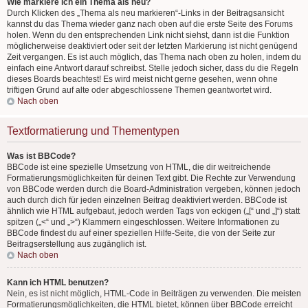
Wie markiere ich ein Thema als neu?
Durch Klicken des „Thema als neu markieren“-Links in der Beitragsansicht
kannst du das Thema wieder ganz nach oben auf die erste Seite des Forums
holen. Wenn du den entsprechenden Link nicht siehst, dann ist die Funktion
möglicherweise deaktiviert oder seit der letzten Markierung ist nicht genügend
Zeit vergangen. Es ist auch möglich, das Thema nach oben zu holen, indem du
einfach eine Antwort darauf schreibst. Stelle jedoch sicher, dass du die Regeln
dieses Boards beachtest! Es wird meist nicht gerne gesehen, wenn ohne
triftigen Grund auf alte oder abgeschlossene Themen geantwortet wird.
Nach oben
Textformatierung und Thementypen
Was ist BBCode?
BBCode ist eine spezielle Umsetzung von HTML, die dir weitreichende
Formatierungsmöglichkeiten für deinen Text gibt. Die Rechte zur Verwendung
von BBCode werden durch die Board-Administration vergeben, können jedoch
auch durch dich für jeden einzelnen Beitrag deaktiviert werden. BBCode ist
ähnlich wie HTML aufgebaut, jedoch werden Tags von eckigen („[“ und „]“) statt
spitzen („<“ und „>“) Klammern eingeschlossen. Weitere Informationen zu
BBCode findest du auf einer speziellen Hilfe-Seite, die von der Seite zur
Beitragserstellung aus zugänglich ist.
Nach oben
Kann ich HTML benutzen?
Nein, es ist nicht möglich, HTML-Code in Beiträgen zu verwenden. Die meisten
Formatierungsmöglichkeiten, die HTML bietet, können über BBCode erreicht