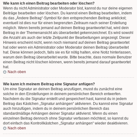
Wie kann ich einen Beitrag bearbeiten oder löschen?
Wenn du nicht Administrator oder Moderator bist, kannst du nur deine eigenen
Beiträge bearbeiten oder löschen. Du kannst einen Beitrag bearbeiten, indem
du das „Ändere Beitrag“-Symbol für den entsprechenden Beitrag anklickst;
eventuell ist dies nur für einen begrenzten Zeitraum nach seiner Erstellung
möglich. Wenn bereits jemand auf deinen Beitrag geantwortet hat, wird dein
Beitrag in der Themenansicht als überarbeitet gekennzeichnet. Es wird sowohl
die Anzahl als auch der letzte Zeitpunkt der Bearbeitungen angezeigt. Dieser
Hinweis erscheint nicht, wenn noch niemand auf deinen Beitrag geantwortet
hat oder wenn ein Administrator oder Moderator deinen Beitrag überarbeitet
hat. Diese können jedoch, falls sie es für nötig halten, eine Notiz hinterlassen,
warum dein Beitrag überarbeitet wurde. Bitte beachte, dass normale Benutzer
einen Beitrag nicht löschen können, wenn bereits jemand darauf geantwortet
hat.
Nach oben
Wie kann ich meinem Beitrag eine Signatur anfügen?
Um eine Signatur an deinen Beitrag anzufügen, musst du zunächst eine
solche in den Einstellungen in deinem persönlichen Bereich entwerfen.
Nachdem du die Signatur erstellt und gespeichert hast, kannst du in jedem
Beitrag das Kästchen „Signatur anhängen“ aktivieren. Du kannst eine Signatur
auch hinzufügen, indem du in deinem persönlichen Bereich das
standardmäßige Anhängen deiner Signatur aktivierst. Wenn du einen
einzelnen Beitrag dennoch ohne Signatur verfassen möchtest, so kannst du
dort einfach das Kontrollkästchen „Signatur anhängen“ wieder deaktivieren.
Nach oben