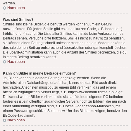
werden.
Nach oben
Was sind Smilies?
Smilies sind kleine Bilder, die benutzt werden können, um ein Gefühl
auszudrücken. Für jeden Smilie gibt es einen kurzen Code, z. B. bedeutet :)
fröhlich und :( traurig. Die Liste aller Smilies kannst du beim Verfassen eines
Beitrags sehen. Versuche bitte trotzdem, Smilies nicht zu häufig zu benutzen,
sie können einen Beitrag schnell unlesbar machen und ein Moderator könnte
deshalb deinen Beitrag entsprechend überarbeiten oder gar komplett löschen.
Die Board-Administration kann auch die Anzahl der Smilies begrenzen, die du
in einem Beitrag benutzen kannst.
Nach oben
Kann ich Bilder in meine Beiträge einfügen?
Ja, Bilder können in deinem Beitrag angezeigt werden. Wenn die
Administration Dateianhänge erlaubt hat, kannst du das Bild auch direkt
hochladen. Ansonsten musst du zu einem Bild verlinken, das auf einem
öffentlich zugänglichen Server liegt, z. B. http://www.domain.tld/mein-bild.gif.
Du kannst weder Bilder verlinken, die sich auf deinem eigenen PC befinden
(außer es ist ein öffentlich zugänglicher Server), noch zu Bildern, die nur nach
einer Anmeldung verfügbar sind, z. B. Hotmail- oder Yahoo-Mailboxen, mit
einem Passwort geschützte Seiten usw. Um das Bild anzuzeigen, benutze den
BBCode-Tag „[img]“.
Nach oben