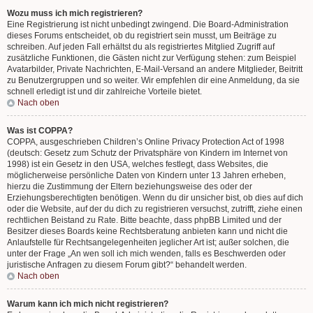
Wozu muss ich mich registrieren?
Eine Registrierung ist nicht unbedingt zwingend. Die Board-Administration
dieses Forums entscheidet, ob du registriert sein musst, um Beiträge zu
schreiben. Auf jeden Fall erhältst du als registriertes Mitglied Zugriff auf
zusätzliche Funktionen, die Gästen nicht zur Verfügung stehen: zum Beispiel
Avatarbilder, Private Nachrichten, E-Mail-Versand an andere Mitglieder, Beitritt
zu Benutzergruppen und so weiter. Wir empfehlen dir eine Anmeldung, da sie
schnell erledigt ist und dir zahlreiche Vorteile bietet.
Nach oben
Was ist COPPA?
COPPA, ausgeschrieben Children’s Online Privacy Protection Act of 1998
(deutsch: Gesetz zum Schutz der Privatsphäre von Kindern im Internet von
1998) ist ein Gesetz in den USA, welches festlegt, dass Websites, die
möglicherweise persönliche Daten von Kindern unter 13 Jahren erheben,
hierzu die Zustimmung der Eltern beziehungsweise des oder der
Erziehungsberechtigten benötigen. Wenn du dir unsicher bist, ob dies auf dich
oder die Website, auf der du dich zu registrieren versuchst, zutrifft, ziehe einen
rechtlichen Beistand zu Rate. Bitte beachte, dass phpBB Limited und der
Besitzer dieses Boards keine Rechtsberatung anbieten kann und nicht die
Anlaufstelle für Rechtsangelegenheiten jeglicher Art ist; außer solchen, die
unter der Frage „An wen soll ich mich wenden, falls es Beschwerden oder
juristische Anfragen zu diesem Forum gibt?“ behandelt werden.
Nach oben
Warum kann ich mich nicht registrieren?