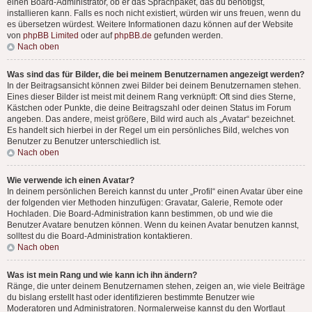
einen Board-Administrator, ob er das Sprachpaket, das du benötigst,
installieren kann. Falls es noch nicht existiert, würden wir uns freuen, wenn du
es übersetzen würdest. Weitere Informationen dazu können auf der Website
von
phpBB Limited
oder auf
phpBB.de
gefunden werden.
Nach oben
Was sind das für Bilder, die bei meinem Benutzernamen angezeigt werden?
In der Beitragsansicht können zwei Bilder bei deinem Benutzernamen stehen.
Eines dieser Bilder ist meist mit deinem Rang verknüpft: Oft sind dies Sterne,
Kästchen oder Punkte, die deine Beitragszahl oder deinen Status im Forum
angeben. Das andere, meist größere, Bild wird auch als „Avatar“ bezeichnet.
Es handelt sich hierbei in der Regel um ein persönliches Bild, welches von
Benutzer zu Benutzer unterschiedlich ist.
Nach oben
Wie verwende ich einen Avatar?
In deinem persönlichen Bereich kannst du unter „Profil“ einen Avatar über eine
der folgenden vier Methoden hinzufügen: Gravatar, Galerie, Remote oder
Hochladen. Die Board-Administration kann bestimmen, ob und wie die
Benutzer Avatare benutzen können. Wenn du keinen Avatar benutzen kannst,
solltest du die Board-Administration kontaktieren.
Nach oben
Was ist mein Rang und wie kann ich ihn ändern?
Ränge, die unter deinem Benutzernamen stehen, zeigen an, wie viele Beiträge
du bislang erstellt hast oder identifizieren bestimmte Benutzer wie
Moderatoren und Administratoren. Normalerweise kannst du den Wortlaut