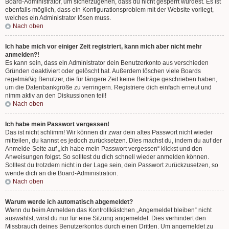
Board-Administrator, um sicherzugehen, dass du nicht gesperrt wurdest. Es ist
ebenfalls möglich, dass ein Konfigurationsproblem mit der Website vorliegt,
welches ein Administrator lösen muss.
Nach oben
Ich habe mich vor einiger Zeit registriert, kann mich aber nicht mehr
anmelden?!
Es kann sein, dass ein Administrator dein Benutzerkonto aus verschieden
Gründen deaktiviert oder gelöscht hat. Außerdem löschen viele Boards
regelmäßig Benutzer, die für längere Zeit keine Beiträge geschrieben haben,
um die Datenbankgröße zu verringern. Registriere dich einfach erneut und
nimm aktiv an den Diskussionen teil!
Nach oben
Ich habe mein Passwort vergessen!
Das ist nicht schlimm! Wir können dir zwar dein altes Passwort nicht wieder
mitteilen, du kannst es jedoch zurücksetzen. Dies machst du, indem du auf der
Anmelde-Seite auf „Ich habe mein Passwort vergessen“ klickst und den
Anweisungen folgst. So solltest du dich schnell wieder anmelden können.
Solltest du trotzdem nicht in der Lage sein, dein Passwort zurückzusetzen, so
wende dich an die Board-Administration.
Nach oben
Warum werde ich automatisch abgemeldet?
Wenn du beim Anmelden das Kontrollkästchen „Angemeldet bleiben“ nicht
auswählst, wirst du nur für eine Sitzung angemeldet. Dies verhindert den
Missbrauch deines Benutzerkontos durch einen Dritten. Um angemeldet zu