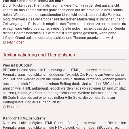
Wie markiere ich ein Thema als neu?
Durch Klicken des „Thema als neu markieren“-Links in der Beitragsansicht
kannst du das Thema wieder ganz nach oben auf die erste Seite des Forums
holen. Wenn du den entsprechenden Link nicht siehst, dann ist die Funktion
möglicherweise deaktiviert oder seit der letzten Markierung ist nicht genügend
Zeit vergangen. Es ist auch möglich, das Thema nach oben zu holen, indem du
einfach eine Antwort darauf schreibst. Stelle jedoch sicher, dass du die Regeln
dieses Boards beachtest! Es wird meist nicht gerne gesehen, wenn ohne
triftigen Grund auf alte oder abgeschlossene Themen geantwortet wird.
Nach oben
Textformatierung und Thementypen
Was ist BBCode?
BBCode ist eine spezielle Umsetzung von HTML, die dir weitreichende
Formatierungsmöglichkeiten für deinen Text gibt. Die Rechte zur Verwendung
von BBCode werden durch die Board-Administration vergeben, können jedoch
auch durch dich für jeden einzelnen Beitrag deaktiviert werden. BBCode ist
ähnlich wie HTML aufgebaut, jedoch werden Tags von eckigen („[“ und „]“) statt
spitzen („<“ und „>“) Klammern eingeschlossen. Weitere Informationen zu
BBCode findest du auf einer speziellen Hilfe-Seite, die von der Seite zur
Beitragserstellung aus zugänglich ist.
Nach oben
Kann ich HTML benutzen?
Nein, es ist nicht möglich, HTML-Code in Beiträgen zu verwenden. Die meisten
Formatierungsmöglichkeiten, die HTML bietet, können über BBCode erreicht