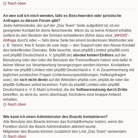
Nach oben
An wen soll ich mich wenden, falls es Beschwerden oder juristische
Anfragen zu diesem Forum gibt?
Jeder Administrator, der auf der „Das Team“-Seite aufgeführt ist, ist ein
geeigneter Kontakt für deine Beschwerde. Wenn du so keine Antwort erhältst,
solltest du den Besitzer der Domain kontaktieren (führe dazu eine
„WHOIS“-
Abfrage
durch) oder — falls diese Seite bei einem kostenlosen Webhoster wie
z. B. Yahoo!, free.fr, funpic.de usw. liegt — den Support oder den Abuse-Kontakt
des betreffenden Dienstes. Bitte beachte, dass phpBB Limited (phpBB.com)
und phpBB Deutschland e. V. (phpBB.de)
absolut keinen Einfluss
auf die
Benutzung oder den oder die Benutzer der Forensoftware haben und dafür in
keiner Weise zur Verantwortung herangezogen werden können. Kontaktiere
daher nie phpBB Limited oder phpBB Deutschland e. V. in Zusammenhang mit
jeglichen juristischen Fragen (Unterlassungserklärungen, Haftungsfragen
usw.), die
sich nicht direkt
auf die Websiten phpbb.com, phpbb.de oder die
phpBB-Software selbst beziehen. Falls du phpBB Limited oder phpBB
Deutschland e. V. E-Mails schreibst, die die
Softwarenutzung durch Dritte
betreffen, so wirst du, wenn überhaupt, höchstens eine knappe Antwort
erhalten.
Nach oben
Wie kann ich einen Administrator des Boards kontaktieren?
Alle Benutzer des Boards können das Kontaktformular nutzen, wenn die
Funktion durch die Board-Administration aktiviert wurde.
Mitglieder des Boards können zusätzlich den Link „Das Team“ verwenden.
Nach oben