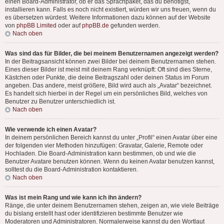
einen Board-Administrator, ob er das Sprachpaket, das du benötigst,
installieren kann. Falls es noch nicht existiert, würden wir uns freuen, wenn du
es übersetzen würdest. Weitere Informationen dazu können auf der Website
von
phpBB Limited
oder auf
phpBB.de
gefunden werden.
Nach oben
Was sind das für Bilder, die bei meinem Benutzernamen angezeigt werden?
In der Beitragsansicht können zwei Bilder bei deinem Benutzernamen stehen.
Eines dieser Bilder ist meist mit deinem Rang verknüpft: Oft sind dies Sterne,
Kästchen oder Punkte, die deine Beitragszahl oder deinen Status im Forum
angeben. Das andere, meist größere, Bild wird auch als „Avatar“ bezeichnet.
Es handelt sich hierbei in der Regel um ein persönliches Bild, welches von
Benutzer zu Benutzer unterschiedlich ist.
Nach oben
Wie verwende ich einen Avatar?
In deinem persönlichen Bereich kannst du unter „Profil“ einen Avatar über eine
der folgenden vier Methoden hinzufügen: Gravatar, Galerie, Remote oder
Hochladen. Die Board-Administration kann bestimmen, ob und wie die
Benutzer Avatare benutzen können. Wenn du keinen Avatar benutzen kannst,
solltest du die Board-Administration kontaktieren.
Nach oben
Was ist mein Rang und wie kann ich ihn ändern?
Ränge, die unter deinem Benutzernamen stehen, zeigen an, wie viele Beiträge
du bislang erstellt hast oder identifizieren bestimmte Benutzer wie
Moderatoren und Administratoren. Normalerweise kannst du den Wortlaut