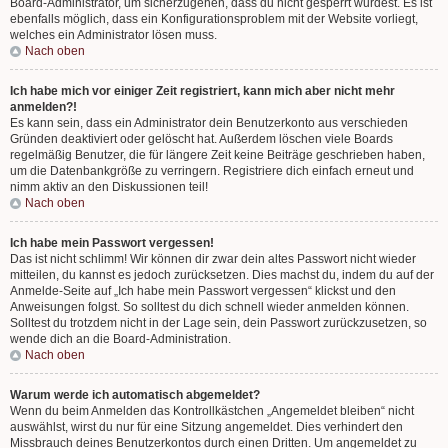
Board-Administrator, um sicherzugehen, dass du nicht gesperrt wurdest. Es ist
ebenfalls möglich, dass ein Konfigurationsproblem mit der Website vorliegt,
welches ein Administrator lösen muss.
Nach oben
Ich habe mich vor einiger Zeit registriert, kann mich aber nicht mehr
anmelden?!
Es kann sein, dass ein Administrator dein Benutzerkonto aus verschieden
Gründen deaktiviert oder gelöscht hat. Außerdem löschen viele Boards
regelmäßig Benutzer, die für längere Zeit keine Beiträge geschrieben haben,
um die Datenbankgröße zu verringern. Registriere dich einfach erneut und
nimm aktiv an den Diskussionen teil!
Nach oben
Ich habe mein Passwort vergessen!
Das ist nicht schlimm! Wir können dir zwar dein altes Passwort nicht wieder
mitteilen, du kannst es jedoch zurücksetzen. Dies machst du, indem du auf der
Anmelde-Seite auf „Ich habe mein Passwort vergessen“ klickst und den
Anweisungen folgst. So solltest du dich schnell wieder anmelden können.
Solltest du trotzdem nicht in der Lage sein, dein Passwort zurückzusetzen, so
wende dich an die Board-Administration.
Nach oben
Warum werde ich automatisch abgemeldet?
Wenn du beim Anmelden das Kontrollkästchen „Angemeldet bleiben“ nicht
auswählst, wirst du nur für eine Sitzung angemeldet. Dies verhindert den
Missbrauch deines Benutzerkontos durch einen Dritten. Um angemeldet zu