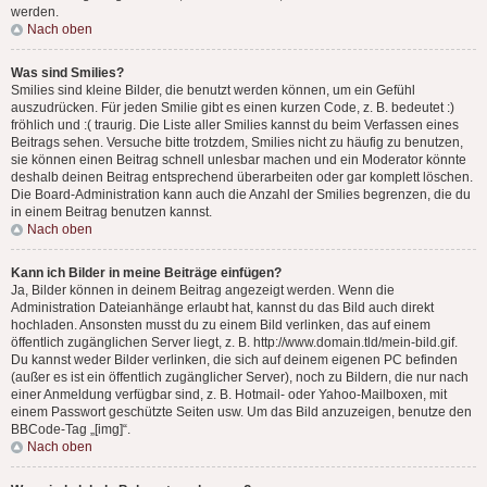
werden.
Nach oben
Was sind Smilies?
Smilies sind kleine Bilder, die benutzt werden können, um ein Gefühl
auszudrücken. Für jeden Smilie gibt es einen kurzen Code, z. B. bedeutet :)
fröhlich und :( traurig. Die Liste aller Smilies kannst du beim Verfassen eines
Beitrags sehen. Versuche bitte trotzdem, Smilies nicht zu häufig zu benutzen,
sie können einen Beitrag schnell unlesbar machen und ein Moderator könnte
deshalb deinen Beitrag entsprechend überarbeiten oder gar komplett löschen.
Die Board-Administration kann auch die Anzahl der Smilies begrenzen, die du
in einem Beitrag benutzen kannst.
Nach oben
Kann ich Bilder in meine Beiträge einfügen?
Ja, Bilder können in deinem Beitrag angezeigt werden. Wenn die
Administration Dateianhänge erlaubt hat, kannst du das Bild auch direkt
hochladen. Ansonsten musst du zu einem Bild verlinken, das auf einem
öffentlich zugänglichen Server liegt, z. B. http://www.domain.tld/mein-bild.gif.
Du kannst weder Bilder verlinken, die sich auf deinem eigenen PC befinden
(außer es ist ein öffentlich zugänglicher Server), noch zu Bildern, die nur nach
einer Anmeldung verfügbar sind, z. B. Hotmail- oder Yahoo-Mailboxen, mit
einem Passwort geschützte Seiten usw. Um das Bild anzuzeigen, benutze den
BBCode-Tag „[img]“.
Nach oben