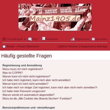
Schnellzugriff ▼
FAQ
Netiquette
Registrieren
Anmelden
Portal
Foren-Übersicht
|
Aktive Themen
|
Ungelesene Beiträge
Häufig gestellte Fragen
Registrierung und Anmeldung
Wozu muss ich mich registrieren?
Was ist COPPA?
Warum kann ich mich nicht registrieren?
Ich habe mich registriert, kann mich aber nicht anmelden!
Warum kann ich mich nicht anmelden?
Ich habe mich vor einiger Zeit registriert, kann mich aber nicht mehr anmelden?!
Ich habe mein Passwort vergessen!
Warum werde ich automatisch abgemeldet?
Wozu ist die „Alle Cookies des Boards löschen“-Funktion?
Benutzerpräferenzen und -einstellungen