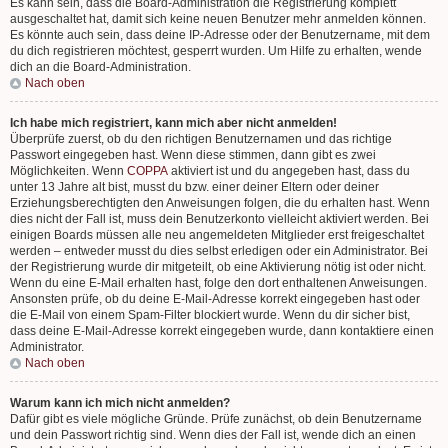
Es kann sein, dass die Board-Administration die Registrierung komplett
ausgeschaltet hat, damit sich keine neuen Benutzer mehr anmelden können.
Es könnte auch sein, dass deine IP-Adresse oder der Benutzername, mit dem
du dich registrieren möchtest, gesperrt wurden. Um Hilfe zu erhalten, wende
dich an die Board-Administration.
Nach oben
Ich habe mich registriert, kann mich aber nicht anmelden!
Überprüfe zuerst, ob du den richtigen Benutzernamen und das richtige
Passwort eingegeben hast. Wenn diese stimmen, dann gibt es zwei
Möglichkeiten. Wenn
COPPA
aktiviert ist und du angegeben hast, dass du
unter 13 Jahre alt bist, musst du bzw. einer deiner Eltern oder deiner
Erziehungsberechtigten den Anweisungen folgen, die du erhalten hast. Wenn
dies nicht der Fall ist, muss dein Benutzerkonto vielleicht aktiviert werden. Bei
einigen Boards müssen alle neu angemeldeten Mitglieder erst freigeschaltet
werden – entweder musst du dies selbst erledigen oder ein Administrator. Bei
der Registrierung wurde dir mitgeteilt, ob eine Aktivierung nötig ist oder nicht.
Wenn du eine E-Mail erhalten hast, folge den dort enthaltenen Anweisungen.
Ansonsten prüfe, ob du deine E-Mail-Adresse korrekt eingegeben hast oder
die E-Mail von einem Spam-Filter blockiert wurde. Wenn du dir sicher bist,
dass deine E-Mail-Adresse korrekt eingegeben wurde, dann kontaktiere einen
Administrator.
Nach oben
Warum kann ich mich nicht anmelden?
Dafür gibt es viele mögliche Gründe. Prüfe zunächst, ob dein Benutzername
und dein Passwort richtig sind. Wenn dies der Fall ist, wende dich an einen