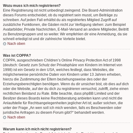
Wozu muss ich mich registrieren?
Eine Registrierung ist nicht unbedingt zwingend. Die Board-Administration
dieses Forums entscheidet, ob du registriert sein musst, um Beiträge zu
schreiben. Auf jeden Fall erhältst du als registriertes Mitglied Zugriff auf
zusätzliche Funktionen, die Gästen nicht zur Verfügung stehen: zum Beispiel
Avatarbilder, Private Nachrichten, E-Mail-Versand an andere Mitglieder, Beitritt
zu Benutzergruppen und so weiter. Wir empfehlen dir eine Anmeldung, da sie
schnell erledigt ist und dir zahlreiche Vorteile bietet.
Nach oben
Was ist COPPA?
COPPA, ausgeschrieben Children’s Online Privacy Protection Act of 1998
(deutsch: Gesetz zum Schutz der Privatsphäre von Kindern im Internet von
1998) ist ein Gesetz in den USA, welches festlegt, dass Websites, die
möglicherweise persönliche Daten von Kindern unter 13 Jahren erheben,
hierzu die Zustimmung der Eltern beziehungsweise des oder der
Erziehungsberechtigten benötigen. Wenn du dir unsicher bist, ob dies auf dich
oder die Website, auf der du dich zu registrieren versuchst, zutrifft, ziehe einen
rechtlichen Beistand zu Rate. Bitte beachte, dass phpBB Limited und der
Besitzer dieses Boards keine Rechtsberatung anbieten kann und nicht die
Anlaufstelle für Rechtsangelegenheiten jeglicher Art ist; außer solchen, die
unter der Frage „An wen soll ich mich wenden, falls es Beschwerden oder
juristische Anfragen zu diesem Forum gibt?“ behandelt werden.
Nach oben
Warum kann ich mich nicht registrieren?