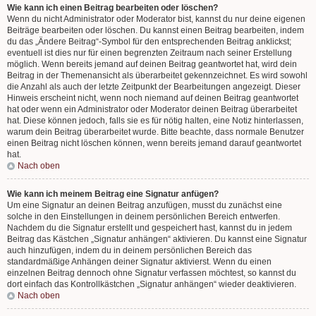
Wie kann ich einen Beitrag bearbeiten oder löschen?
Wenn du nicht Administrator oder Moderator bist, kannst du nur deine eigenen
Beiträge bearbeiten oder löschen. Du kannst einen Beitrag bearbeiten, indem
du das „Ändere Beitrag“-Symbol für den entsprechenden Beitrag anklickst;
eventuell ist dies nur für einen begrenzten Zeitraum nach seiner Erstellung
möglich. Wenn bereits jemand auf deinen Beitrag geantwortet hat, wird dein
Beitrag in der Themenansicht als überarbeitet gekennzeichnet. Es wird sowohl
die Anzahl als auch der letzte Zeitpunkt der Bearbeitungen angezeigt. Dieser
Hinweis erscheint nicht, wenn noch niemand auf deinen Beitrag geantwortet
hat oder wenn ein Administrator oder Moderator deinen Beitrag überarbeitet
hat. Diese können jedoch, falls sie es für nötig halten, eine Notiz hinterlassen,
warum dein Beitrag überarbeitet wurde. Bitte beachte, dass normale Benutzer
einen Beitrag nicht löschen können, wenn bereits jemand darauf geantwortet
hat.
Nach oben
Wie kann ich meinem Beitrag eine Signatur anfügen?
Um eine Signatur an deinen Beitrag anzufügen, musst du zunächst eine
solche in den Einstellungen in deinem persönlichen Bereich entwerfen.
Nachdem du die Signatur erstellt und gespeichert hast, kannst du in jedem
Beitrag das Kästchen „Signatur anhängen“ aktivieren. Du kannst eine Signatur
auch hinzufügen, indem du in deinem persönlichen Bereich das
standardmäßige Anhängen deiner Signatur aktivierst. Wenn du einen
einzelnen Beitrag dennoch ohne Signatur verfassen möchtest, so kannst du
dort einfach das Kontrollkästchen „Signatur anhängen“ wieder deaktivieren.
Nach oben