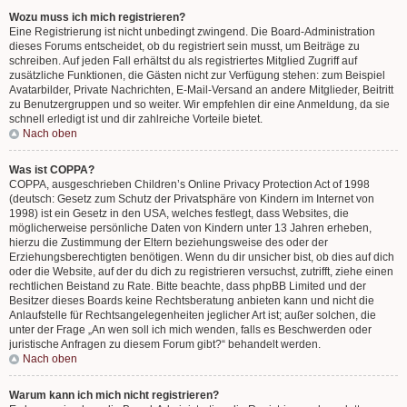
Wozu muss ich mich registrieren?
Eine Registrierung ist nicht unbedingt zwingend. Die Board-Administration
dieses Forums entscheidet, ob du registriert sein musst, um Beiträge zu
schreiben. Auf jeden Fall erhältst du als registriertes Mitglied Zugriff auf
zusätzliche Funktionen, die Gästen nicht zur Verfügung stehen: zum Beispiel
Avatarbilder, Private Nachrichten, E-Mail-Versand an andere Mitglieder, Beitritt
zu Benutzergruppen und so weiter. Wir empfehlen dir eine Anmeldung, da sie
schnell erledigt ist und dir zahlreiche Vorteile bietet.
Nach oben
Was ist COPPA?
COPPA, ausgeschrieben Children’s Online Privacy Protection Act of 1998
(deutsch: Gesetz zum Schutz der Privatsphäre von Kindern im Internet von
1998) ist ein Gesetz in den USA, welches festlegt, dass Websites, die
möglicherweise persönliche Daten von Kindern unter 13 Jahren erheben,
hierzu die Zustimmung der Eltern beziehungsweise des oder der
Erziehungsberechtigten benötigen. Wenn du dir unsicher bist, ob dies auf dich
oder die Website, auf der du dich zu registrieren versuchst, zutrifft, ziehe einen
rechtlichen Beistand zu Rate. Bitte beachte, dass phpBB Limited und der
Besitzer dieses Boards keine Rechtsberatung anbieten kann und nicht die
Anlaufstelle für Rechtsangelegenheiten jeglicher Art ist; außer solchen, die
unter der Frage „An wen soll ich mich wenden, falls es Beschwerden oder
juristische Anfragen zu diesem Forum gibt?“ behandelt werden.
Nach oben
Warum kann ich mich nicht registrieren?