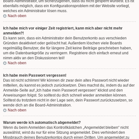
Board-Administrator, um sicherzugehen, dass du nicht gesperrt wurdest. Es ist
ebenfalls möglich, dass ein Konfigurationsproblem mit der Website vorliegt,
welches ein Administrator lösen muss.
Nach oben
Ich habe mich vor einiger Zeit registriert, kann mich aber nicht mehr
anmelden?!
Es kann sein, dass ein Administrator dein Benutzerkonto aus verschieden
Gründen deaktiviert oder gelöscht hat. Außerdem löschen viele Boards
regelmäßig Benutzer, die für längere Zeit keine Beiträge geschrieben haben,
um die Datenbankgröße zu verringern. Registriere dich einfach erneut und
nimm aktiv an den Diskussionen teil!
Nach oben
Ich habe mein Passwort vergessen!
Das ist nicht schlimm! Wir können dir zwar dein altes Passwort nicht wieder
mitteilen, du kannst es jedoch zurücksetzen. Dies machst du, indem du auf der
Anmelde-Seite auf „Ich habe mein Passwort vergessen“ klickst und den
Anweisungen folgst. So solltest du dich schnell wieder anmelden können.
Solltest du trotzdem nicht in der Lage sein, dein Passwort zurückzusetzen, so
wende dich an die Board-Administration.
Nach oben
Warum werde ich automatisch abgemeldet?
Wenn du beim Anmelden das Kontrollkästchen „Angemeldet bleiben“ nicht
auswählst, wirst du nur für eine Sitzung angemeldet. Dies verhindert den
Missbrauch deines Benutzerkontos durch einen Dritten. Um angemeldet zu