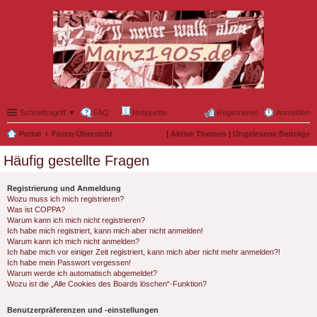
Schnellzugriff ▼
FAQ
Netiquette
Registrieren
Anmelden
Portal
Foren-Übersicht
|
Aktive Themen
|
Ungelesene Beiträge
Häufig gestellte Fragen
Registrierung und Anmeldung
Wozu muss ich mich registrieren?
Was ist COPPA?
Warum kann ich mich nicht registrieren?
Ich habe mich registriert, kann mich aber nicht anmelden!
Warum kann ich mich nicht anmelden?
Ich habe mich vor einiger Zeit registriert, kann mich aber nicht mehr anmelden?!
Ich habe mein Passwort vergessen!
Warum werde ich automatisch abgemeldet?
Wozu ist die „Alle Cookies des Boards löschen“-Funktion?
Benutzerpräferenzen und -einstellungen