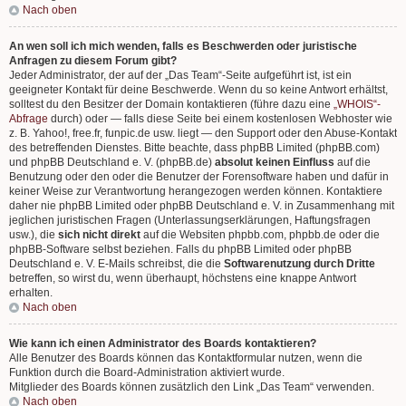
Nach oben
An wen soll ich mich wenden, falls es Beschwerden oder juristische
Anfragen zu diesem Forum gibt?
Jeder Administrator, der auf der „Das Team“-Seite aufgeführt ist, ist ein
geeigneter Kontakt für deine Beschwerde. Wenn du so keine Antwort erhältst,
solltest du den Besitzer der Domain kontaktieren (führe dazu eine
„WHOIS“-
Abfrage
durch) oder — falls diese Seite bei einem kostenlosen Webhoster wie
z. B. Yahoo!, free.fr, funpic.de usw. liegt — den Support oder den Abuse-Kontakt
des betreffenden Dienstes. Bitte beachte, dass phpBB Limited (phpBB.com)
und phpBB Deutschland e. V. (phpBB.de)
absolut keinen Einfluss
auf die
Benutzung oder den oder die Benutzer der Forensoftware haben und dafür in
keiner Weise zur Verantwortung herangezogen werden können. Kontaktiere
daher nie phpBB Limited oder phpBB Deutschland e. V. in Zusammenhang mit
jeglichen juristischen Fragen (Unterlassungserklärungen, Haftungsfragen
usw.), die
sich nicht direkt
auf die Websiten phpbb.com, phpbb.de oder die
phpBB-Software selbst beziehen. Falls du phpBB Limited oder phpBB
Deutschland e. V. E-Mails schreibst, die die
Softwarenutzung durch Dritte
betreffen, so wirst du, wenn überhaupt, höchstens eine knappe Antwort
erhalten.
Nach oben
Wie kann ich einen Administrator des Boards kontaktieren?
Alle Benutzer des Boards können das Kontaktformular nutzen, wenn die
Funktion durch die Board-Administration aktiviert wurde.
Mitglieder des Boards können zusätzlich den Link „Das Team“ verwenden.
Nach oben