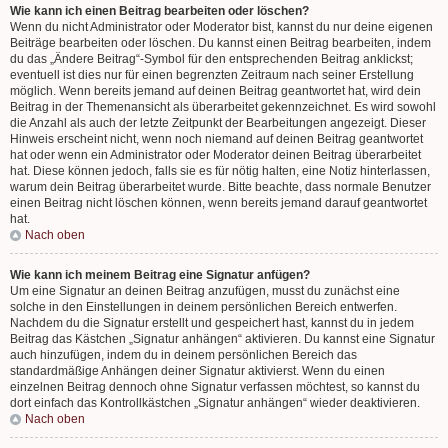
Wie kann ich einen Beitrag bearbeiten oder löschen?
Wenn du nicht Administrator oder Moderator bist, kannst du nur deine eigenen
Beiträge bearbeiten oder löschen. Du kannst einen Beitrag bearbeiten, indem
du das „Ändere Beitrag“-Symbol für den entsprechenden Beitrag anklickst;
eventuell ist dies nur für einen begrenzten Zeitraum nach seiner Erstellung
möglich. Wenn bereits jemand auf deinen Beitrag geantwortet hat, wird dein
Beitrag in der Themenansicht als überarbeitet gekennzeichnet. Es wird sowohl
die Anzahl als auch der letzte Zeitpunkt der Bearbeitungen angezeigt. Dieser
Hinweis erscheint nicht, wenn noch niemand auf deinen Beitrag geantwortet
hat oder wenn ein Administrator oder Moderator deinen Beitrag überarbeitet
hat. Diese können jedoch, falls sie es für nötig halten, eine Notiz hinterlassen,
warum dein Beitrag überarbeitet wurde. Bitte beachte, dass normale Benutzer
einen Beitrag nicht löschen können, wenn bereits jemand darauf geantwortet
hat.
Nach oben
Wie kann ich meinem Beitrag eine Signatur anfügen?
Um eine Signatur an deinen Beitrag anzufügen, musst du zunächst eine
solche in den Einstellungen in deinem persönlichen Bereich entwerfen.
Nachdem du die Signatur erstellt und gespeichert hast, kannst du in jedem
Beitrag das Kästchen „Signatur anhängen“ aktivieren. Du kannst eine Signatur
auch hinzufügen, indem du in deinem persönlichen Bereich das
standardmäßige Anhängen deiner Signatur aktivierst. Wenn du einen
einzelnen Beitrag dennoch ohne Signatur verfassen möchtest, so kannst du
dort einfach das Kontrollkästchen „Signatur anhängen“ wieder deaktivieren.
Nach oben