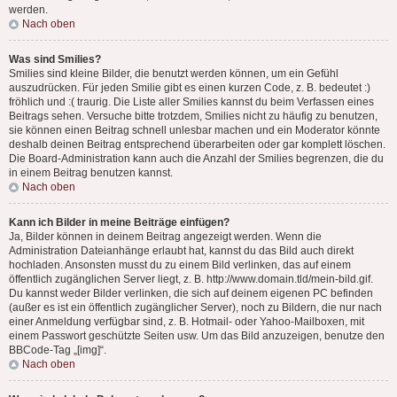
werden.
Nach oben
Was sind Smilies?
Smilies sind kleine Bilder, die benutzt werden können, um ein Gefühl
auszudrücken. Für jeden Smilie gibt es einen kurzen Code, z. B. bedeutet :)
fröhlich und :( traurig. Die Liste aller Smilies kannst du beim Verfassen eines
Beitrags sehen. Versuche bitte trotzdem, Smilies nicht zu häufig zu benutzen,
sie können einen Beitrag schnell unlesbar machen und ein Moderator könnte
deshalb deinen Beitrag entsprechend überarbeiten oder gar komplett löschen.
Die Board-Administration kann auch die Anzahl der Smilies begrenzen, die du
in einem Beitrag benutzen kannst.
Nach oben
Kann ich Bilder in meine Beiträge einfügen?
Ja, Bilder können in deinem Beitrag angezeigt werden. Wenn die
Administration Dateianhänge erlaubt hat, kannst du das Bild auch direkt
hochladen. Ansonsten musst du zu einem Bild verlinken, das auf einem
öffentlich zugänglichen Server liegt, z. B. http://www.domain.tld/mein-bild.gif.
Du kannst weder Bilder verlinken, die sich auf deinem eigenen PC befinden
(außer es ist ein öffentlich zugänglicher Server), noch zu Bildern, die nur nach
einer Anmeldung verfügbar sind, z. B. Hotmail- oder Yahoo-Mailboxen, mit
einem Passwort geschützte Seiten usw. Um das Bild anzuzeigen, benutze den
BBCode-Tag „[img]“.
Nach oben