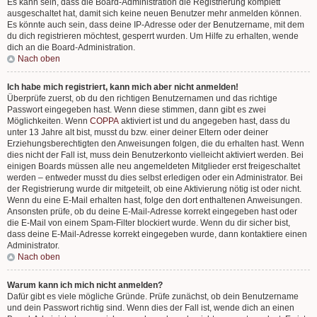
Es kann sein, dass die Board-Administration die Registrierung komplett
ausgeschaltet hat, damit sich keine neuen Benutzer mehr anmelden können.
Es könnte auch sein, dass deine IP-Adresse oder der Benutzername, mit dem
du dich registrieren möchtest, gesperrt wurden. Um Hilfe zu erhalten, wende
dich an die Board-Administration.
Nach oben
Ich habe mich registriert, kann mich aber nicht anmelden!
Überprüfe zuerst, ob du den richtigen Benutzernamen und das richtige
Passwort eingegeben hast. Wenn diese stimmen, dann gibt es zwei
Möglichkeiten. Wenn
COPPA
aktiviert ist und du angegeben hast, dass du
unter 13 Jahre alt bist, musst du bzw. einer deiner Eltern oder deiner
Erziehungsberechtigten den Anweisungen folgen, die du erhalten hast. Wenn
dies nicht der Fall ist, muss dein Benutzerkonto vielleicht aktiviert werden. Bei
einigen Boards müssen alle neu angemeldeten Mitglieder erst freigeschaltet
werden – entweder musst du dies selbst erledigen oder ein Administrator. Bei
der Registrierung wurde dir mitgeteilt, ob eine Aktivierung nötig ist oder nicht.
Wenn du eine E-Mail erhalten hast, folge den dort enthaltenen Anweisungen.
Ansonsten prüfe, ob du deine E-Mail-Adresse korrekt eingegeben hast oder
die E-Mail von einem Spam-Filter blockiert wurde. Wenn du dir sicher bist,
dass deine E-Mail-Adresse korrekt eingegeben wurde, dann kontaktiere einen
Administrator.
Nach oben
Warum kann ich mich nicht anmelden?
Dafür gibt es viele mögliche Gründe. Prüfe zunächst, ob dein Benutzername
und dein Passwort richtig sind. Wenn dies der Fall ist, wende dich an einen