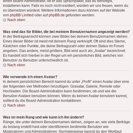
einen Board-Administrator, ob er das Sprachpaket, das du benötigst,
installieren kann. Falls es noch nicht existiert, würden wir uns freuen, wenn du
es übersetzen würdest. Weitere Informationen dazu können auf der Website
von
phpBB Limited
oder auf
phpBB.de
gefunden werden.
Nach oben
Was sind das für Bilder, die bei meinem Benutzernamen angezeigt werden?
In der Beitragsansicht können zwei Bilder bei deinem Benutzernamen stehen.
Eines dieser Bilder ist meist mit deinem Rang verknüpft: Oft sind dies Sterne,
Kästchen oder Punkte, die deine Beitragszahl oder deinen Status im Forum
angeben. Das andere, meist größere, Bild wird auch als „Avatar“ bezeichnet.
Es handelt sich hierbei in der Regel um ein persönliches Bild, welches von
Benutzer zu Benutzer unterschiedlich ist.
Nach oben
Wie verwende ich einen Avatar?
In deinem persönlichen Bereich kannst du unter „Profil“ einen Avatar über eine
der folgenden vier Methoden hinzufügen: Gravatar, Galerie, Remote oder
Hochladen. Die Board-Administration kann bestimmen, ob und wie die
Benutzer Avatare benutzen können. Wenn du keinen Avatar benutzen kannst,
solltest du die Board-Administration kontaktieren.
Nach oben
Was ist mein Rang und wie kann ich ihn ändern?
Ränge, die unter deinem Benutzernamen stehen, zeigen an, wie viele Beiträge
du bislang erstellt hast oder identifizieren bestimmte Benutzer wie
Moderatoren und Administratoren. Normalerweise kannst du den Wortlaut