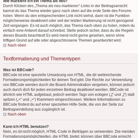
Wie markiere ich ein Thema als neu?
Durch Klicken des „Thema als neu markieren“-Links in der Beitragsansicht
kannst du das Thema wieder ganz nach oben auf die erste Seite des Forums
holen. Wenn du den entsprechenden Link nicht siehst, dann ist die Funktion
möglicherweise deaktiviert oder seit der letzten Markierung ist nicht genügend
Zeit vergangen. Es ist auch möglich, das Thema nach oben zu holen, indem du
einfach eine Antwort darauf schreibst. Stelle jedoch sicher, dass du die Regeln
dieses Boards beachtest! Es wird meist nicht gerne gesehen, wenn ohne
triftigen Grund auf alte oder abgeschlossene Themen geantwortet wird.
Nach oben
Textformatierung und Thementypen
Was ist BBCode?
BBCode ist eine spezielle Umsetzung von HTML, die dir weitreichende
Formatierungsmöglichkeiten für deinen Text gibt. Die Rechte zur Verwendung
von BBCode werden durch die Board-Administration vergeben, können jedoch
auch durch dich für jeden einzelnen Beitrag deaktiviert werden. BBCode ist
ähnlich wie HTML aufgebaut, jedoch werden Tags von eckigen („[“ und „]“) statt
spitzen („<“ und „>“) Klammern eingeschlossen. Weitere Informationen zu
BBCode findest du auf einer speziellen Hilfe-Seite, die von der Seite zur
Beitragserstellung aus zugänglich ist.
Nach oben
Kann ich HTML benutzen?
Nein, es ist nicht möglich, HTML-Code in Beiträgen zu verwenden. Die meisten
Formatierungsmöglichkeiten, die HTML bietet, können über BBCode erreicht