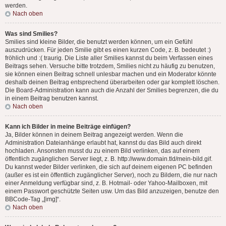
werden.
Nach oben
Was sind Smilies?
Smilies sind kleine Bilder, die benutzt werden können, um ein Gefühl
auszudrücken. Für jeden Smilie gibt es einen kurzen Code, z. B. bedeutet :)
fröhlich und :( traurig. Die Liste aller Smilies kannst du beim Verfassen eines
Beitrags sehen. Versuche bitte trotzdem, Smilies nicht zu häufig zu benutzen,
sie können einen Beitrag schnell unlesbar machen und ein Moderator könnte
deshalb deinen Beitrag entsprechend überarbeiten oder gar komplett löschen.
Die Board-Administration kann auch die Anzahl der Smilies begrenzen, die du
in einem Beitrag benutzen kannst.
Nach oben
Kann ich Bilder in meine Beiträge einfügen?
Ja, Bilder können in deinem Beitrag angezeigt werden. Wenn die
Administration Dateianhänge erlaubt hat, kannst du das Bild auch direkt
hochladen. Ansonsten musst du zu einem Bild verlinken, das auf einem
öffentlich zugänglichen Server liegt, z. B. http://www.domain.tld/mein-bild.gif.
Du kannst weder Bilder verlinken, die sich auf deinem eigenen PC befinden
(außer es ist ein öffentlich zugänglicher Server), noch zu Bildern, die nur nach
einer Anmeldung verfügbar sind, z. B. Hotmail- oder Yahoo-Mailboxen, mit
einem Passwort geschützte Seiten usw. Um das Bild anzuzeigen, benutze den
BBCode-Tag „[img]“.
Nach oben