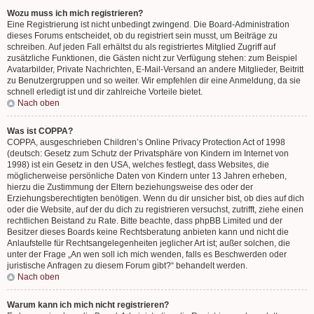
Wozu muss ich mich registrieren?
Eine Registrierung ist nicht unbedingt zwingend. Die Board-Administration
dieses Forums entscheidet, ob du registriert sein musst, um Beiträge zu
schreiben. Auf jeden Fall erhältst du als registriertes Mitglied Zugriff auf
zusätzliche Funktionen, die Gästen nicht zur Verfügung stehen: zum Beispiel
Avatarbilder, Private Nachrichten, E-Mail-Versand an andere Mitglieder, Beitritt
zu Benutzergruppen und so weiter. Wir empfehlen dir eine Anmeldung, da sie
schnell erledigt ist und dir zahlreiche Vorteile bietet.
Nach oben
Was ist COPPA?
COPPA, ausgeschrieben Children’s Online Privacy Protection Act of 1998
(deutsch: Gesetz zum Schutz der Privatsphäre von Kindern im Internet von
1998) ist ein Gesetz in den USA, welches festlegt, dass Websites, die
möglicherweise persönliche Daten von Kindern unter 13 Jahren erheben,
hierzu die Zustimmung der Eltern beziehungsweise des oder der
Erziehungsberechtigten benötigen. Wenn du dir unsicher bist, ob dies auf dich
oder die Website, auf der du dich zu registrieren versuchst, zutrifft, ziehe einen
rechtlichen Beistand zu Rate. Bitte beachte, dass phpBB Limited und der
Besitzer dieses Boards keine Rechtsberatung anbieten kann und nicht die
Anlaufstelle für Rechtsangelegenheiten jeglicher Art ist; außer solchen, die
unter der Frage „An wen soll ich mich wenden, falls es Beschwerden oder
juristische Anfragen zu diesem Forum gibt?“ behandelt werden.
Nach oben
Warum kann ich mich nicht registrieren?