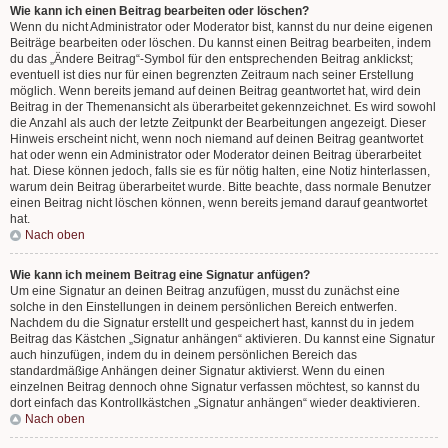
Wie kann ich einen Beitrag bearbeiten oder löschen?
Wenn du nicht Administrator oder Moderator bist, kannst du nur deine eigenen
Beiträge bearbeiten oder löschen. Du kannst einen Beitrag bearbeiten, indem
du das „Ändere Beitrag“-Symbol für den entsprechenden Beitrag anklickst;
eventuell ist dies nur für einen begrenzten Zeitraum nach seiner Erstellung
möglich. Wenn bereits jemand auf deinen Beitrag geantwortet hat, wird dein
Beitrag in der Themenansicht als überarbeitet gekennzeichnet. Es wird sowohl
die Anzahl als auch der letzte Zeitpunkt der Bearbeitungen angezeigt. Dieser
Hinweis erscheint nicht, wenn noch niemand auf deinen Beitrag geantwortet
hat oder wenn ein Administrator oder Moderator deinen Beitrag überarbeitet
hat. Diese können jedoch, falls sie es für nötig halten, eine Notiz hinterlassen,
warum dein Beitrag überarbeitet wurde. Bitte beachte, dass normale Benutzer
einen Beitrag nicht löschen können, wenn bereits jemand darauf geantwortet
hat.
Nach oben
Wie kann ich meinem Beitrag eine Signatur anfügen?
Um eine Signatur an deinen Beitrag anzufügen, musst du zunächst eine
solche in den Einstellungen in deinem persönlichen Bereich entwerfen.
Nachdem du die Signatur erstellt und gespeichert hast, kannst du in jedem
Beitrag das Kästchen „Signatur anhängen“ aktivieren. Du kannst eine Signatur
auch hinzufügen, indem du in deinem persönlichen Bereich das
standardmäßige Anhängen deiner Signatur aktivierst. Wenn du einen
einzelnen Beitrag dennoch ohne Signatur verfassen möchtest, so kannst du
dort einfach das Kontrollkästchen „Signatur anhängen“ wieder deaktivieren.
Nach oben