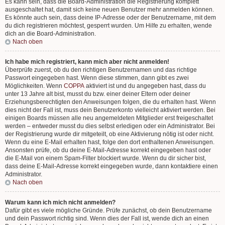
Es kann sein, dass die Board-Administration die Registrierung komplett
ausgeschaltet hat, damit sich keine neuen Benutzer mehr anmelden können.
Es könnte auch sein, dass deine IP-Adresse oder der Benutzername, mit dem
du dich registrieren möchtest, gesperrt wurden. Um Hilfe zu erhalten, wende
dich an die Board-Administration.
Nach oben
Ich habe mich registriert, kann mich aber nicht anmelden!
Überprüfe zuerst, ob du den richtigen Benutzernamen und das richtige
Passwort eingegeben hast. Wenn diese stimmen, dann gibt es zwei
Möglichkeiten. Wenn
COPPA
aktiviert ist und du angegeben hast, dass du
unter 13 Jahre alt bist, musst du bzw. einer deiner Eltern oder deiner
Erziehungsberechtigten den Anweisungen folgen, die du erhalten hast. Wenn
dies nicht der Fall ist, muss dein Benutzerkonto vielleicht aktiviert werden. Bei
einigen Boards müssen alle neu angemeldeten Mitglieder erst freigeschaltet
werden – entweder musst du dies selbst erledigen oder ein Administrator. Bei
der Registrierung wurde dir mitgeteilt, ob eine Aktivierung nötig ist oder nicht.
Wenn du eine E-Mail erhalten hast, folge den dort enthaltenen Anweisungen.
Ansonsten prüfe, ob du deine E-Mail-Adresse korrekt eingegeben hast oder
die E-Mail von einem Spam-Filter blockiert wurde. Wenn du dir sicher bist,
dass deine E-Mail-Adresse korrekt eingegeben wurde, dann kontaktiere einen
Administrator.
Nach oben
Warum kann ich mich nicht anmelden?
Dafür gibt es viele mögliche Gründe. Prüfe zunächst, ob dein Benutzername
und dein Passwort richtig sind. Wenn dies der Fall ist, wende dich an einen