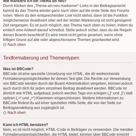
Wie markiere ich ein Thema als neu?
Durch Klicken des „Thema als neu markieren“-Links in der Beitragsansicht
kannst du das Thema wieder ganz nach oben auf die erste Seite des Forums
holen. Wenn du den entsprechenden Link nicht siehst, dann ist die Funktion
möglicherweise deaktiviert oder seit der letzten Markierung ist nicht genügend
Zeit vergangen. Es ist auch möglich, das Thema nach oben zu holen, indem du
einfach eine Antwort darauf schreibst. Stelle jedoch sicher, dass du die Regeln
dieses Boards beachtest! Es wird meist nicht gerne gesehen, wenn ohne
triftigen Grund auf alte oder abgeschlossene Themen geantwortet wird.
Nach oben
Textformatierung und Thementypen
Was ist BBCode?
BBCode ist eine spezielle Umsetzung von HTML, die dir weitreichende
Formatierungsmöglichkeiten für deinen Text gibt. Die Rechte zur Verwendung
von BBCode werden durch die Board-Administration vergeben, können jedoch
auch durch dich für jeden einzelnen Beitrag deaktiviert werden. BBCode ist
ähnlich wie HTML aufgebaut, jedoch werden Tags von eckigen („[“ und „]“) statt
spitzen („<“ und „>“) Klammern eingeschlossen. Weitere Informationen zu
BBCode findest du auf einer speziellen Hilfe-Seite, die von der Seite zur
Beitragserstellung aus zugänglich ist.
Nach oben
Kann ich HTML benutzen?
Nein, es ist nicht möglich, HTML-Code in Beiträgen zu verwenden. Die meisten
Formatierungsmöglichkeiten, die HTML bietet, können über BBCode erreicht