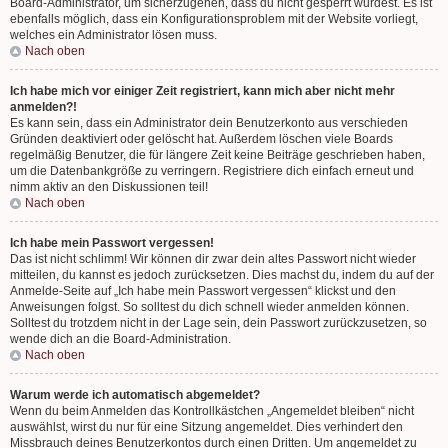
Board-Administrator, um sicherzugehen, dass du nicht gesperrt wurdest. Es ist
ebenfalls möglich, dass ein Konfigurationsproblem mit der Website vorliegt,
welches ein Administrator lösen muss.
Nach oben
Ich habe mich vor einiger Zeit registriert, kann mich aber nicht mehr
anmelden?!
Es kann sein, dass ein Administrator dein Benutzerkonto aus verschieden
Gründen deaktiviert oder gelöscht hat. Außerdem löschen viele Boards
regelmäßig Benutzer, die für längere Zeit keine Beiträge geschrieben haben,
um die Datenbankgröße zu verringern. Registriere dich einfach erneut und
nimm aktiv an den Diskussionen teil!
Nach oben
Ich habe mein Passwort vergessen!
Das ist nicht schlimm! Wir können dir zwar dein altes Passwort nicht wieder
mitteilen, du kannst es jedoch zurücksetzen. Dies machst du, indem du auf der
Anmelde-Seite auf „Ich habe mein Passwort vergessen“ klickst und den
Anweisungen folgst. So solltest du dich schnell wieder anmelden können.
Solltest du trotzdem nicht in der Lage sein, dein Passwort zurückzusetzen, so
wende dich an die Board-Administration.
Nach oben
Warum werde ich automatisch abgemeldet?
Wenn du beim Anmelden das Kontrollkästchen „Angemeldet bleiben“ nicht
auswählst, wirst du nur für eine Sitzung angemeldet. Dies verhindert den
Missbrauch deines Benutzerkontos durch einen Dritten. Um angemeldet zu