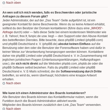
Nach oben
An wen soll ich mich wenden, falls es Beschwerden oder juristische
Anfragen zu diesem Forum gibt?
Jeder Administrator, der auf der „Das Team“-Seite aufgeführt ist, ist ein
geeigneter Kontakt für deine Beschwerde. Wenn du so keine Antwort erhältst,
solltest du den Besitzer der Domain kontaktieren (führe dazu eine
„WHOIS“-
Abfrage
durch) oder — falls diese Seite bei einem kostenlosen Webhoster wie
z. B. Yahoo!, free.fr, funpic.de usw. liegt — den Support oder den Abuse-Kontakt
des betreffenden Dienstes. Bitte beachte, dass phpBB Limited (phpBB.com)
und phpBB Deutschland e. V. (phpBB.de)
absolut keinen Einfluss
auf die
Benutzung oder den oder die Benutzer der Forensoftware haben und dafür in
keiner Weise zur Verantwortung herangezogen werden können. Kontaktiere
daher nie phpBB Limited oder phpBB Deutschland e. V. in Zusammenhang mit
jeglichen juristischen Fragen (Unterlassungserklärungen, Haftungsfragen
usw.), die
sich nicht direkt
auf die Websiten phpbb.com, phpbb.de oder die
phpBB-Software selbst beziehen. Falls du phpBB Limited oder phpBB
Deutschland e. V. E-Mails schreibst, die die
Softwarenutzung durch Dritte
betreffen, so wirst du, wenn überhaupt, höchstens eine knappe Antwort
erhalten.
Nach oben
Wie kann ich einen Administrator des Boards kontaktieren?
Alle Benutzer des Boards können das Kontaktformular nutzen, wenn die
Funktion durch die Board-Administration aktiviert wurde.
Mitglieder des Boards können zusätzlich den Link „Das Team“ verwenden.
Nach oben