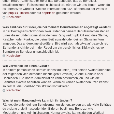
einen Board-Administrator, ob er das Sprachpaket, das du benötigst,
installieren kann. Falls es noch nicht existiert, würden wir uns freuen, wenn du
es übersetzen würdest. Weitere Informationen dazu können auf der Website
von
phpBB Limited
oder auf
phpBB.de
gefunden werden.
Nach oben
Was sind das für Bilder, die bei meinem Benutzernamen angezeigt werden?
In der Beitragsansicht können zwei Bilder bei deinem Benutzernamen stehen.
Eines dieser Bilder ist meist mit deinem Rang verknüpft: Oft sind dies Sterne,
Kästchen oder Punkte, die deine Beitragszahl oder deinen Status im Forum
angeben. Das andere, meist größere, Bild wird auch als „Avatar“ bezeichnet.
Es handelt sich hierbei in der Regel um ein persönliches Bild, welches von
Benutzer zu Benutzer unterschiedlich ist.
Nach oben
Wie verwende ich einen Avatar?
In deinem persönlichen Bereich kannst du unter „Profil“ einen Avatar über eine
der folgenden vier Methoden hinzufügen: Gravatar, Galerie, Remote oder
Hochladen. Die Board-Administration kann bestimmen, ob und wie die
Benutzer Avatare benutzen können. Wenn du keinen Avatar benutzen kannst,
solltest du die Board-Administration kontaktieren.
Nach oben
Was ist mein Rang und wie kann ich ihn ändern?
Ränge, die unter deinem Benutzernamen stehen, zeigen an, wie viele Beiträge
du bislang erstellt hast oder identifizieren bestimmte Benutzer wie
Moderatoren und Administratoren. Normalerweise kannst du den Wortlaut