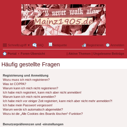
Schnellzugriff ▼
FAQ
Netiquette
Registrieren
Anmelden
Portal
Foren-Übersicht
|
Aktive Themen
|
Ungelesene Beiträge
Häufig gestellte Fragen
Registrierung und Anmeldung
Wozu muss ich mich registrieren?
Was ist COPPA?
Warum kann ich mich nicht registrieren?
Ich habe mich registriert, kann mich aber nicht anmelden!
Warum kann ich mich nicht anmelden?
Ich habe mich vor einiger Zeit registriert, kann mich aber nicht mehr anmelden?!
Ich habe mein Passwort vergessen!
Warum werde ich automatisch abgemeldet?
Wozu ist die „Alle Cookies des Boards löschen“-Funktion?
Benutzerpräferenzen und -einstellungen