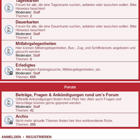
Tageskarten
Forum für alle, die eine Tageskarte suchen, anbieten oder tauschen wollen. Bitte
Hinweise beachten!
Moderator:
Staff
Themen:
2
Dauerkarten
Forum für alle, die eine Dauerkarte suchen, anbieten oder tauschen wollen. Bitte
Hinweise beachten!
Moderator:
Staff
Themen:
1
Mitfahrgelegenheiten
Hier können Mitfahrgelegenheiten, Bus-, Zug, und Schiffstickets angeboten und
gesucht werden
Moderator:
Staff
Themen:
5
Erledigtes
Alle erledigten Kartengesuche, Mitfahrgelegenheiten, etc.
Moderator:
Staff
Themen:
659
Forum
Beiträge, Fragen & Ankündigungen rund um's Forum
Offizielle Ankündigungen finden ihren Platz hier. Aber auch Fragen und
Vorschläge können gerne gepostet werden.
Moderator:
Staff
Themen:
41
Archiv
Nicht mehr aktuelle Themen finden hier ihre wohlverdiente Ruhe.
Themen:
205
ANMELDEN
•
REGISTRIEREN