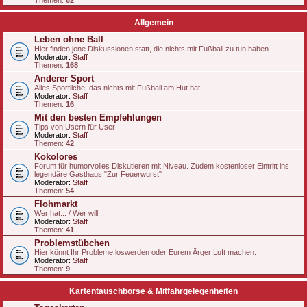
Themen:
62
Allgemein
Leben ohne Ball
Hier finden jene Diskussionen statt, die nichts mit Fußball zu tun haben
Moderator:
Staff
Themen:
168
Anderer Sport
Alles Sportliche, das nichts mit Fußball am Hut hat
Moderator:
Staff
Themen:
16
Mit den besten Empfehlungen
Tips von Usern für User
Moderator:
Staff
Themen:
42
Kokolores
Forum für humorvolles Diskutieren mit Niveau. Zudem kostenloser Eintritt ins
legendäre Gasthaus "Zur Feuerwurst"
Moderator:
Staff
Themen:
54
Flohmarkt
Wer hat... / Wer will...
Moderator:
Staff
Themen:
41
Problemstübchen
Hier könnt Ihr Probleme loswerden oder Eurem Ärger Luft machen.
Moderator:
Staff
Themen:
9
Kartentauschbörse & Mitfahrgelegenheiten