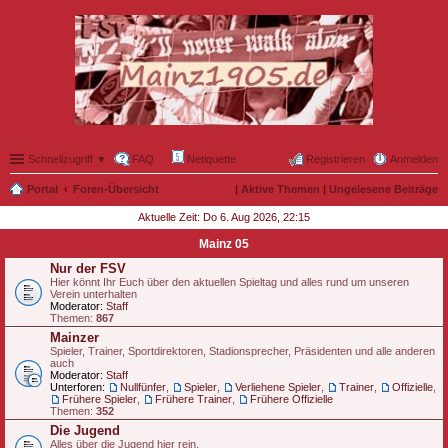
Schnellzugriff ▼
FAQ
Netiquette
Registrieren
Anmelden
Portal
Foren-Übersicht
|
Aktive Themen
|
Ungelesene Beiträge
Aktuelle Zeit: Do 6. Aug 2026, 22:15
Mainz 05
Nur der FSV
Hier könnt Ihr Euch über den aktuellen Spieltag und alles rund um unseren
Verein unterhalten
Moderator:
Staff
Themen:
867
Mainzer
Spieler, Trainer, Sportdirektoren, Stadionsprecher, Präsidenten und alle anderen
auch
Moderator:
Staff
Unterforen:
Nullfünfer
,
Spieler
,
Verliehene Spieler
,
Trainer
,
Offizielle
,
Frühere Spieler
,
Frühere Trainer
,
Frühere Offizielle
Themen:
352
Die Jugend
Alles über die Jugend hier rein.