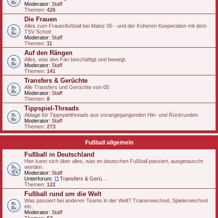
Moderator:
Staff
Themen:
426
Die Frauen
Alles zum Frauenfußball bei Mainz 05 - und der früheren Kooperation mit dem
TSV Schott
Moderator:
Staff
Themen:
11
Auf den Rängen
Alles, was den Fan beschäftigt und bewegt.
Moderator:
Staff
Themen:
141
Transfers & Gerüchte
Alle Transfers und Gerüchte von 05
Moderator:
Staff
Themen:
8
Tippspiel-Threads
Ablage für Tippspielthreads aus vorangegangenden Hin- und Rückrunden
Moderator:
Staff
Themen:
273
Fußball allgemein
Fußball in Deutschland
Hier kann sich über alles, was im deutschen Fußball passiert, ausgetauscht
werden.
Moderator:
Staff
Unterforum:
Transfers & Gerüchte - national
Themen:
122
Fußball rund um die Welt
Was passiert bei anderen Teams in der Welt? Trainerwechsel, Spielerwechsel
etc.
Moderator:
Staff