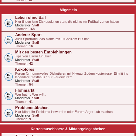
Themen:
62
Allgemein
Leben ohne Ball
Hier finden jene Diskussionen statt, die nichts mit Fußball zu tun haben
Moderator:
Staff
Themen:
168
Anderer Sport
Alles Sportliche, das nichts mit Fußball am Hut hat
Moderator:
Staff
Themen:
16
Mit den besten Empfehlungen
Tips von Usern für User
Moderator:
Staff
Themen:
42
Kokolores
Forum für humorvolles Diskutieren mit Niveau. Zudem kostenloser Eintritt ins
legendäre Gasthaus "Zur Feuerwurst"
Moderator:
Staff
Themen:
54
Flohmarkt
Wer hat... / Wer will...
Moderator:
Staff
Themen:
41
Problemstübchen
Hier könnt Ihr Probleme loswerden oder Eurem Ärger Luft machen.
Moderator:
Staff
Themen:
9
Kartentauschbörse & Mitfahrgelegenheiten