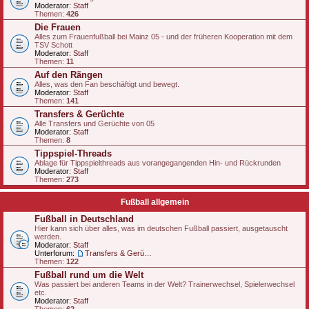
Moderator:
Staff
Themen:
426
Die Frauen
Alles zum Frauenfußball bei Mainz 05 - und der früheren Kooperation mit dem
TSV Schott
Moderator:
Staff
Themen:
11
Auf den Rängen
Alles, was den Fan beschäftigt und bewegt.
Moderator:
Staff
Themen:
141
Transfers & Gerüchte
Alle Transfers und Gerüchte von 05
Moderator:
Staff
Themen:
8
Tippspiel-Threads
Ablage für Tippspielthreads aus vorangegangenden Hin- und Rückrunden
Moderator:
Staff
Themen:
273
Fußball allgemein
Fußball in Deutschland
Hier kann sich über alles, was im deutschen Fußball passiert, ausgetauscht
werden.
Moderator:
Staff
Unterforum:
Transfers & Gerüchte - national
Themen:
122
Fußball rund um die Welt
Was passiert bei anderen Teams in der Welt? Trainerwechsel, Spielerwechsel
etc.
Moderator:
Staff