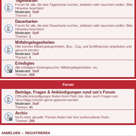
Tageskarten
Forum für alle, die eine Tageskarte suchen, anbieten oder tauschen wollen. Bitte
Hinweise beachten!
Moderator:
Staff
Themen:
2
Dauerkarten
Forum für alle, die eine Dauerkarte suchen, anbieten oder tauschen wollen. Bitte
Hinweise beachten!
Moderator:
Staff
Themen:
1
Mitfahrgelegenheiten
Hier können Mitfahrgelegenheiten, Bus-, Zug, und Schiffstickets angeboten und
gesucht werden
Moderator:
Staff
Themen:
5
Erledigtes
Alle erledigten Kartengesuche, Mitfahrgelegenheiten, etc.
Moderator:
Staff
Themen:
659
Forum
Beiträge, Fragen & Ankündigungen rund um's Forum
Offizielle Ankündigungen finden ihren Platz hier. Aber auch Fragen und
Vorschläge können gerne gepostet werden.
Moderator:
Staff
Themen:
41
Archiv
Nicht mehr aktuelle Themen finden hier ihre wohlverdiente Ruhe.
Themen:
205
ANMELDEN
•
REGISTRIEREN