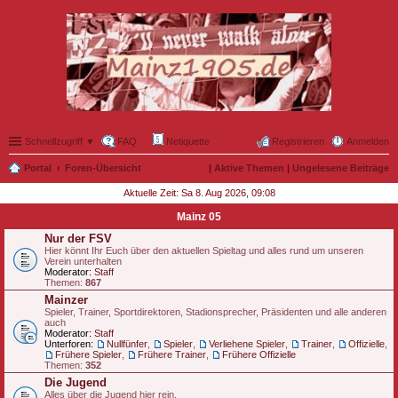
Schnellzugriff ▼
FAQ
Netiquette
Registrieren
Anmelden
Portal
Foren-Übersicht
|
Aktive Themen
|
Ungelesene Beiträge
Aktuelle Zeit: Sa 8. Aug 2026, 09:08
Mainz 05
Nur der FSV
Hier könnt Ihr Euch über den aktuellen Spieltag und alles rund um unseren
Verein unterhalten
Moderator:
Staff
Themen:
867
Mainzer
Spieler, Trainer, Sportdirektoren, Stadionsprecher, Präsidenten und alle anderen
auch
Moderator:
Staff
Unterforen:
Nullfünfer
,
Spieler
,
Verliehene Spieler
,
Trainer
,
Offizielle
,
Frühere Spieler
,
Frühere Trainer
,
Frühere Offizielle
Themen:
352
Die Jugend
Alles über die Jugend hier rein.