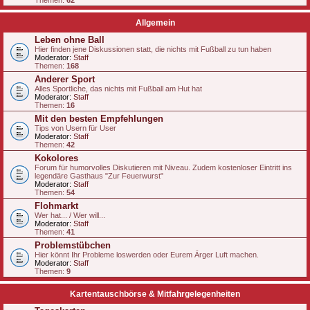
Themen:
62
Allgemein
Leben ohne Ball
Hier finden jene Diskussionen statt, die nichts mit Fußball zu tun haben
Moderator:
Staff
Themen:
168
Anderer Sport
Alles Sportliche, das nichts mit Fußball am Hut hat
Moderator:
Staff
Themen:
16
Mit den besten Empfehlungen
Tips von Usern für User
Moderator:
Staff
Themen:
42
Kokolores
Forum für humorvolles Diskutieren mit Niveau. Zudem kostenloser Eintritt ins
legendäre Gasthaus "Zur Feuerwurst"
Moderator:
Staff
Themen:
54
Flohmarkt
Wer hat... / Wer will...
Moderator:
Staff
Themen:
41
Problemstübchen
Hier könnt Ihr Probleme loswerden oder Eurem Ärger Luft machen.
Moderator:
Staff
Themen:
9
Kartentauschbörse & Mitfahrgelegenheiten