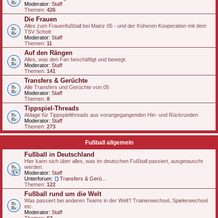
Moderator:
Staff
Themen:
426
Die Frauen
Alles zum Frauenfußball bei Mainz 05 - und der früheren Kooperation mit dem
TSV Schott
Moderator:
Staff
Themen:
11
Auf den Rängen
Alles, was den Fan beschäftigt und bewegt.
Moderator:
Staff
Themen:
141
Transfers & Gerüchte
Alle Transfers und Gerüchte von 05
Moderator:
Staff
Themen:
8
Tippspiel-Threads
Ablage für Tippspielthreads aus vorangegangenden Hin- und Rückrunden
Moderator:
Staff
Themen:
273
Fußball allgemein
Fußball in Deutschland
Hier kann sich über alles, was im deutschen Fußball passiert, ausgetauscht
werden.
Moderator:
Staff
Unterforum:
Transfers & Gerüchte - national
Themen:
122
Fußball rund um die Welt
Was passiert bei anderen Teams in der Welt? Trainerwechsel, Spielerwechsel
etc.
Moderator:
Staff