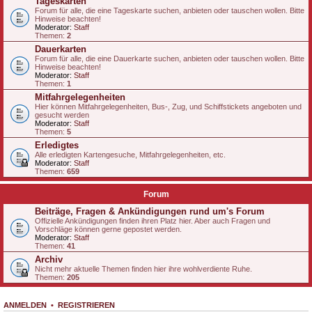
Tageskarten
Forum für alle, die eine Tageskarte suchen, anbieten oder tauschen wollen. Bitte
Hinweise beachten!
Moderator:
Staff
Themen:
2
Dauerkarten
Forum für alle, die eine Dauerkarte suchen, anbieten oder tauschen wollen. Bitte
Hinweise beachten!
Moderator:
Staff
Themen:
1
Mitfahrgelegenheiten
Hier können Mitfahrgelegenheiten, Bus-, Zug, und Schiffstickets angeboten und
gesucht werden
Moderator:
Staff
Themen:
5
Erledigtes
Alle erledigten Kartengesuche, Mitfahrgelegenheiten, etc.
Moderator:
Staff
Themen:
659
Forum
Beiträge, Fragen & Ankündigungen rund um's Forum
Offizielle Ankündigungen finden ihren Platz hier. Aber auch Fragen und
Vorschläge können gerne gepostet werden.
Moderator:
Staff
Themen:
41
Archiv
Nicht mehr aktuelle Themen finden hier ihre wohlverdiente Ruhe.
Themen:
205
ANMELDEN
•
REGISTRIEREN