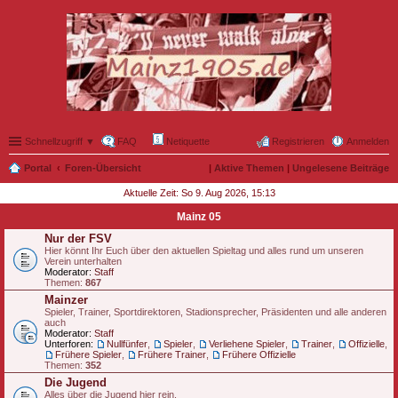
Schnellzugriff ▼
FAQ
Netiquette
Registrieren
Anmelden
Portal
Foren-Übersicht
|
Aktive Themen
|
Ungelesene Beiträge
Aktuelle Zeit: So 9. Aug 2026, 15:13
Mainz 05
Nur der FSV
Hier könnt Ihr Euch über den aktuellen Spieltag und alles rund um unseren
Verein unterhalten
Moderator:
Staff
Themen:
867
Mainzer
Spieler, Trainer, Sportdirektoren, Stadionsprecher, Präsidenten und alle anderen
auch
Moderator:
Staff
Unterforen:
Nullfünfer
,
Spieler
,
Verliehene Spieler
,
Trainer
,
Offizielle
,
Frühere Spieler
,
Frühere Trainer
,
Frühere Offizielle
Themen:
352
Die Jugend
Alles über die Jugend hier rein.