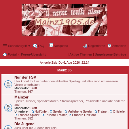
Schnellzugriff ▼
FAQ
Netiquette
Registrieren
Anmelden
Portal
Foren-Übersicht
|
Aktive Themen
|
Ungelesene Beiträge
Aktuelle Zeit: Do 6. Aug 2026, 22:14
Mainz 05
Nur der FSV
Hier könnt Ihr Euch über den aktuellen Spieltag und alles rund um unseren
Verein unterhalten
Moderator:
Staff
Themen:
867
Mainzer
Spieler, Trainer, Sportdirektoren, Stadionsprecher, Präsidenten und alle anderen
auch
Moderator:
Staff
Unterforen:
Nullfünfer
,
Spieler
,
Verliehene Spieler
,
Trainer
,
Offizielle
,
Frühere Spieler
,
Frühere Trainer
,
Frühere Offizielle
Themen:
352
Die Jugend
Alles über die Jugend hier rein.