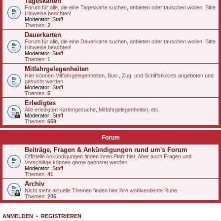
Tageskarten
Forum für alle, die eine Tageskarte suchen, anbieten oder tauschen wollen. Bitte
Hinweise beachten!
Moderator:
Staff
Themen:
2
Dauerkarten
Forum für alle, die eine Dauerkarte suchen, anbieten oder tauschen wollen. Bitte
Hinweise beachten!
Moderator:
Staff
Themen:
1
Mitfahrgelegenheiten
Hier können Mitfahrgelegenheiten, Bus-, Zug, und Schiffstickets angeboten und
gesucht werden
Moderator:
Staff
Themen:
5
Erledigtes
Alle erledigten Kartengesuche, Mitfahrgelegenheiten, etc.
Moderator:
Staff
Themen:
659
Forum
Beiträge, Fragen & Ankündigungen rund um's Forum
Offizielle Ankündigungen finden ihren Platz hier. Aber auch Fragen und
Vorschläge können gerne gepostet werden.
Moderator:
Staff
Themen:
41
Archiv
Nicht mehr aktuelle Themen finden hier ihre wohlverdiente Ruhe.
Themen:
205
ANMELDEN
•
REGISTRIEREN