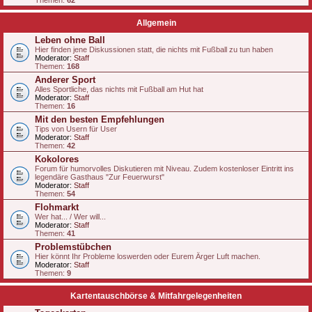
Themen:
62
Allgemein
Leben ohne Ball
Hier finden jene Diskussionen statt, die nichts mit Fußball zu tun haben
Moderator:
Staff
Themen:
168
Anderer Sport
Alles Sportliche, das nichts mit Fußball am Hut hat
Moderator:
Staff
Themen:
16
Mit den besten Empfehlungen
Tips von Usern für User
Moderator:
Staff
Themen:
42
Kokolores
Forum für humorvolles Diskutieren mit Niveau. Zudem kostenloser Eintritt ins
legendäre Gasthaus "Zur Feuerwurst"
Moderator:
Staff
Themen:
54
Flohmarkt
Wer hat... / Wer will...
Moderator:
Staff
Themen:
41
Problemstübchen
Hier könnt Ihr Probleme loswerden oder Eurem Ärger Luft machen.
Moderator:
Staff
Themen:
9
Kartentauschbörse & Mitfahrgelegenheiten