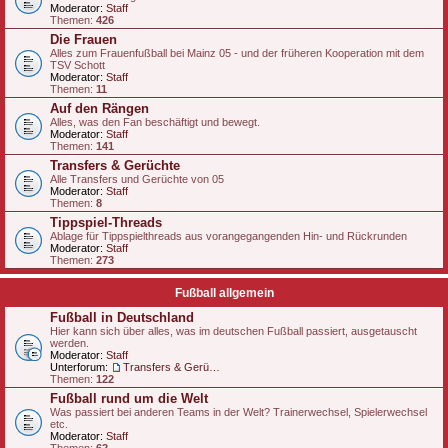
Moderator:
Staff
Themen:
426
Die Frauen
Alles zum Frauenfußball bei Mainz 05 - und der früheren Kooperation mit dem
TSV Schott
Moderator:
Staff
Themen:
11
Auf den Rängen
Alles, was den Fan beschäftigt und bewegt.
Moderator:
Staff
Themen:
141
Transfers & Gerüchte
Alle Transfers und Gerüchte von 05
Moderator:
Staff
Themen:
8
Tippspiel-Threads
Ablage für Tippspielthreads aus vorangegangenden Hin- und Rückrunden
Moderator:
Staff
Themen:
273
Fußball allgemein
Fußball in Deutschland
Hier kann sich über alles, was im deutschen Fußball passiert, ausgetauscht
werden.
Moderator:
Staff
Unterforum:
Transfers & Gerüchte - national
Themen:
122
Fußball rund um die Welt
Was passiert bei anderen Teams in der Welt? Trainerwechsel, Spielerwechsel
etc.
Moderator:
Staff