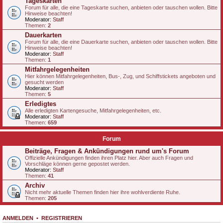
Tageskarten
Forum für alle, die eine Tageskarte suchen, anbieten oder tauschen wollen. Bitte
Hinweise beachten!
Moderator:
Staff
Themen:
2
Dauerkarten
Forum für alle, die eine Dauerkarte suchen, anbieten oder tauschen wollen. Bitte
Hinweise beachten!
Moderator:
Staff
Themen:
1
Mitfahrgelegenheiten
Hier können Mitfahrgelegenheiten, Bus-, Zug, und Schiffstickets angeboten und
gesucht werden
Moderator:
Staff
Themen:
5
Erledigtes
Alle erledigten Kartengesuche, Mitfahrgelegenheiten, etc.
Moderator:
Staff
Themen:
659
Forum
Beiträge, Fragen & Ankündigungen rund um's Forum
Offizielle Ankündigungen finden ihren Platz hier. Aber auch Fragen und
Vorschläge können gerne gepostet werden.
Moderator:
Staff
Themen:
41
Archiv
Nicht mehr aktuelle Themen finden hier ihre wohlverdiente Ruhe.
Themen:
205
ANMELDEN
•
REGISTRIEREN