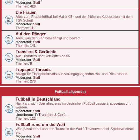
Moderator:
Staff
Themen:
426
Die Frauen
Alles zum Frauenfußball bei Mainz 05 - und der früheren Kooperation mit dem
TSV Schott
Moderator:
Staff
Themen:
11
Auf den Rängen
Alles, was den Fan beschäftigt und bewegt.
Moderator:
Staff
Themen:
141
Transfers & Gerüchte
Alle Transfers und Gerüchte von 05
Moderator:
Staff
Themen:
8
Tippspiel-Threads
Ablage für Tippspielthreads aus vorangegangenden Hin- und Rückrunden
Moderator:
Staff
Themen:
273
Fußball allgemein
Fußball in Deutschland
Hier kann sich über alles, was im deutschen Fußball passiert, ausgetauscht
werden.
Moderator:
Staff
Unterforum:
Transfers & Gerüchte - national
Themen:
122
Fußball rund um die Welt
Was passiert bei anderen Teams in der Welt? Trainerwechsel, Spielerwechsel
etc.
Moderator:
Staff