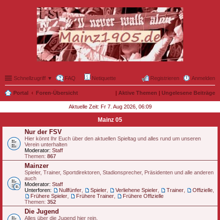
Schnellzugriff ▼
FAQ
Netiquette
Registrieren
Anmelden
Portal
Foren-Übersicht
|
Aktive Themen
|
Ungelesene Beiträge
Aktuelle Zeit: Fr 7. Aug 2026, 06:09
Mainz 05
Nur der FSV
Hier könnt Ihr Euch über den aktuellen Spieltag und alles rund um unseren
Verein unterhalten
Moderator:
Staff
Themen:
867
Mainzer
Spieler, Trainer, Sportdirektoren, Stadionsprecher, Präsidenten und alle anderen
auch
Moderator:
Staff
Unterforen:
Nullfünfer
,
Spieler
,
Verliehene Spieler
,
Trainer
,
Offizielle
,
Frühere Spieler
,
Frühere Trainer
,
Frühere Offizielle
Themen:
352
Die Jugend
Alles über die Jugend hier rein.