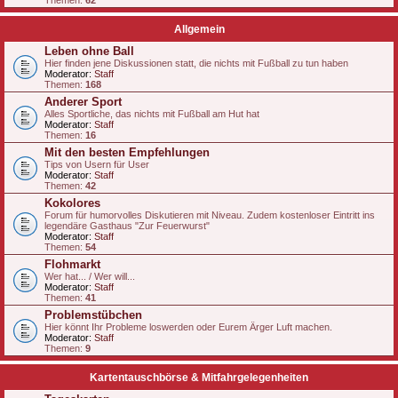
Themen:
62
Allgemein
Leben ohne Ball
Hier finden jene Diskussionen statt, die nichts mit Fußball zu tun haben
Moderator:
Staff
Themen:
168
Anderer Sport
Alles Sportliche, das nichts mit Fußball am Hut hat
Moderator:
Staff
Themen:
16
Mit den besten Empfehlungen
Tips von Usern für User
Moderator:
Staff
Themen:
42
Kokolores
Forum für humorvolles Diskutieren mit Niveau. Zudem kostenloser Eintritt ins
legendäre Gasthaus "Zur Feuerwurst"
Moderator:
Staff
Themen:
54
Flohmarkt
Wer hat... / Wer will...
Moderator:
Staff
Themen:
41
Problemstübchen
Hier könnt Ihr Probleme loswerden oder Eurem Ärger Luft machen.
Moderator:
Staff
Themen:
9
Kartentauschbörse & Mitfahrgelegenheiten