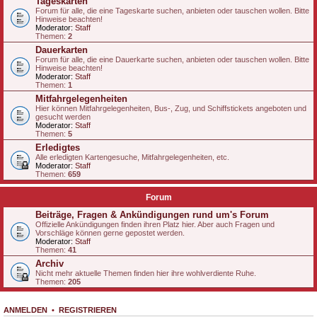
Tageskarten
Forum für alle, die eine Tageskarte suchen, anbieten oder tauschen wollen. Bitte
Hinweise beachten!
Moderator:
Staff
Themen:
2
Dauerkarten
Forum für alle, die eine Dauerkarte suchen, anbieten oder tauschen wollen. Bitte
Hinweise beachten!
Moderator:
Staff
Themen:
1
Mitfahrgelegenheiten
Hier können Mitfahrgelegenheiten, Bus-, Zug, und Schiffstickets angeboten und
gesucht werden
Moderator:
Staff
Themen:
5
Erledigtes
Alle erledigten Kartengesuche, Mitfahrgelegenheiten, etc.
Moderator:
Staff
Themen:
659
Forum
Beiträge, Fragen & Ankündigungen rund um's Forum
Offizielle Ankündigungen finden ihren Platz hier. Aber auch Fragen und
Vorschläge können gerne gepostet werden.
Moderator:
Staff
Themen:
41
Archiv
Nicht mehr aktuelle Themen finden hier ihre wohlverdiente Ruhe.
Themen:
205
ANMELDEN
•
REGISTRIEREN