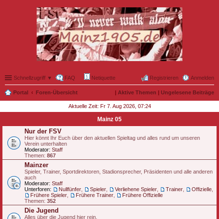
Schnellzugriff ▼
FAQ
Netiquette
Registrieren
Anmelden
Portal
Foren-Übersicht
|
Aktive Themen
|
Ungelesene Beiträge
Aktuelle Zeit: Fr 7. Aug 2026, 07:24
Mainz 05
Nur der FSV
Hier könnt Ihr Euch über den aktuellen Spieltag und alles rund um unseren
Verein unterhalten
Moderator:
Staff
Themen:
867
Mainzer
Spieler, Trainer, Sportdirektoren, Stadionsprecher, Präsidenten und alle anderen
auch
Moderator:
Staff
Unterforen:
Nullfünfer
,
Spieler
,
Verliehene Spieler
,
Trainer
,
Offizielle
,
Frühere Spieler
,
Frühere Trainer
,
Frühere Offizielle
Themen:
352
Die Jugend
Alles über die Jugend hier rein.