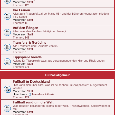
Moderator:
Staff
Themen:
426
Die Frauen
Alles zum Frauenfußball bei Mainz 05 - und der früheren Kooperation mit dem
TSV Schott
Moderator:
Staff
Themen:
11
Auf den Rängen
Alles, was den Fan beschäftigt und bewegt.
Moderator:
Staff
Themen:
141
Transfers & Gerüchte
Alle Transfers und Gerüchte von 05
Moderator:
Staff
Themen:
8
Tippspiel-Threads
Ablage für Tippspielthreads aus vorangegangenden Hin- und Rückrunden
Moderator:
Staff
Themen:
273
Fußball allgemein
Fußball in Deutschland
Hier kann sich über alles, was im deutschen Fußball passiert, ausgetauscht
werden.
Moderator:
Staff
Unterforum:
Transfers & Gerüchte - national
Themen:
122
Fußball rund um die Welt
Was passiert bei anderen Teams in der Welt? Trainerwechsel, Spielerwechsel
etc.
Moderator:
Staff