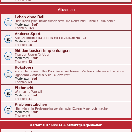
Themen:
62
Allgemein
Leben ohne Ball
Hier finden jene Diskussionen statt, die nichts mit Fußball zu tun haben
Moderator:
Staff
Themen:
168
Anderer Sport
Alles Sportliche, das nichts mit Fußball am Hut hat
Moderator:
Staff
Themen:
16
Mit den besten Empfehlungen
Tips von Usern für User
Moderator:
Staff
Themen:
42
Kokolores
Forum für humorvolles Diskutieren mit Niveau. Zudem kostenloser Eintritt ins
legendäre Gasthaus "Zur Feuerwurst"
Moderator:
Staff
Themen:
54
Flohmarkt
Wer hat... / Wer will...
Moderator:
Staff
Themen:
41
Problemstübchen
Hier könnt Ihr Probleme loswerden oder Eurem Ärger Luft machen.
Moderator:
Staff
Themen:
9
Kartentauschbörse & Mitfahrgelegenheiten