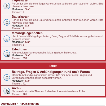
Tageskarten
Forum für alle, die eine Tageskarte suchen, anbieten oder tauschen wollen. Bitte
Hinweise beachten!
Moderator:
Staff
Themen:
2
Dauerkarten
Forum für alle, die eine Dauerkarte suchen, anbieten oder tauschen wollen. Bitte
Hinweise beachten!
Moderator:
Staff
Themen:
1
Mitfahrgelegenheiten
Hier können Mitfahrgelegenheiten, Bus-, Zug, und Schiffstickets angeboten und
gesucht werden
Moderator:
Staff
Themen:
5
Erledigtes
Alle erledigten Kartengesuche, Mitfahrgelegenheiten, etc.
Moderator:
Staff
Themen:
659
Forum
Beiträge, Fragen & Ankündigungen rund um's Forum
Offizielle Ankündigungen finden ihren Platz hier. Aber auch Fragen und
Vorschläge können gerne gepostet werden.
Moderator:
Staff
Themen:
41
Archiv
Nicht mehr aktuelle Themen finden hier ihre wohlverdiente Ruhe.
Themen:
205
ANMELDEN
•
REGISTRIEREN