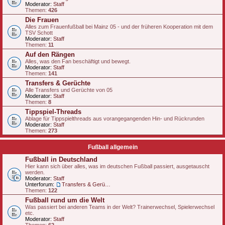
Moderator:
Staff
Themen:
426
Die Frauen
Alles zum Frauenfußball bei Mainz 05 - und der früheren Kooperation mit dem
TSV Schott
Moderator:
Staff
Themen:
11
Auf den Rängen
Alles, was den Fan beschäftigt und bewegt.
Moderator:
Staff
Themen:
141
Transfers & Gerüchte
Alle Transfers und Gerüchte von 05
Moderator:
Staff
Themen:
8
Tippspiel-Threads
Ablage für Tippspielthreads aus vorangegangenden Hin- und Rückrunden
Moderator:
Staff
Themen:
273
Fußball allgemein
Fußball in Deutschland
Hier kann sich über alles, was im deutschen Fußball passiert, ausgetauscht
werden.
Moderator:
Staff
Unterforum:
Transfers & Gerüchte - national
Themen:
122
Fußball rund um die Welt
Was passiert bei anderen Teams in der Welt? Trainerwechsel, Spielerwechsel
etc.
Moderator:
Staff