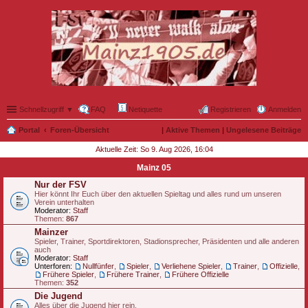
Schnellzugriff ▼
FAQ
Netiquette
Registrieren
Anmelden
Portal
Foren-Übersicht
|
Aktive Themen
|
Ungelesene Beiträge
Aktuelle Zeit: So 9. Aug 2026, 16:04
Mainz 05
Nur der FSV
Hier könnt Ihr Euch über den aktuellen Spieltag und alles rund um unseren
Verein unterhalten
Moderator:
Staff
Themen:
867
Mainzer
Spieler, Trainer, Sportdirektoren, Stadionsprecher, Präsidenten und alle anderen
auch
Moderator:
Staff
Unterforen:
Nullfünfer
,
Spieler
,
Verliehene Spieler
,
Trainer
,
Offizielle
,
Frühere Spieler
,
Frühere Trainer
,
Frühere Offizielle
Themen:
352
Die Jugend
Alles über die Jugend hier rein.