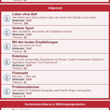
Themen:
62
Allgemein
Leben ohne Ball
Hier finden jene Diskussionen statt, die nichts mit Fußball zu tun haben
Moderator:
Staff
Themen:
168
Anderer Sport
Alles Sportliche, das nichts mit Fußball am Hut hat
Moderator:
Staff
Themen:
16
Mit den besten Empfehlungen
Tips von Usern für User
Moderator:
Staff
Themen:
42
Kokolores
Forum für humorvolles Diskutieren mit Niveau. Zudem kostenloser Eintritt ins
legendäre Gasthaus "Zur Feuerwurst"
Moderator:
Staff
Themen:
54
Flohmarkt
Wer hat... / Wer will...
Moderator:
Staff
Themen:
41
Problemstübchen
Hier könnt Ihr Probleme loswerden oder Eurem Ärger Luft machen.
Moderator:
Staff
Themen:
9
Kartentauschbörse & Mitfahrgelegenheiten