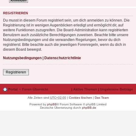
REGISTRIEREN
Du musst in diesem Forum registriert sein, um dich anmelden zu können. Die
Registrierung ist in wenigen Augenblicken erledigt und ermöglicht dir, auf
weitere Funktionen zuzugreifen. Die Board-Administration kann registrierten
Benutzern auch zusätzliche Berechtigungen zuweisen. Beachte bitte unsere
Nutzungsbedingungen und die verwandten Regelungen, bevor du dich
registrierst. Bitte beachte auch die jeweiligen Forenregeln, wenn du dich in
diesem Board bewegst.
Nutzungsbedingungen
|
Datenschutzrichtlinie
Registrieren
Portal
Foren-Übersicht
|
Aktive Themen
|
Ungelesene Beiträge
Alle Zeiten sind
UTC+02:00
|
Cookies löschen
|
Das Team
Powered by
phpBB
® Forum Software © phpBB Limited
Deutsche Übersetzung durch
phpBB.de