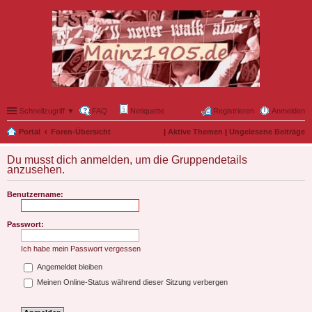
Schnellzugriff ▼
FAQ
Netiquette
Registrieren
Anmelden
Portal
Foren-Übersicht
|
Aktive Themen
|
Ungelesene Beiträge
Du musst dich anmelden, um die Gruppendetails
anzusehen.
Benutzername:
Passwort:
Ich habe mein Passwort vergessen
Angemeldet bleiben
Meinen Online-Status während dieser Sitzung verbergen