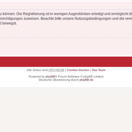
 können. Die Registrierung ist in wenigen Augenblicken erledigt und ermöglicht di
 Berechtigungen zuweisen. Beachte bitte unsere Nutzungsbedingungen und die verwa
d bewegst.
Alle Zeiten sind
UTC+02:00
|
Cookies löschen
|
Das Team
Powered by
phpBB
® Forum Software © phpBB Limited
Deutsche Übersetzung durch
phpBB.de