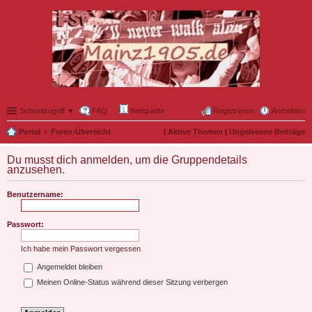
Schnellzugriff ▼
FAQ
Netiquette
Registrieren
Anmelden
Portal
Foren-Übersicht
|
Aktive Themen
|
Ungelesene Beiträge
Du musst dich anmelden, um die Gruppendetails
anzusehen.
Benutzername:
Passwort:
Ich habe mein Passwort vergessen
Angemeldet bleiben
Meinen Online-Status während dieser Sitzung verbergen