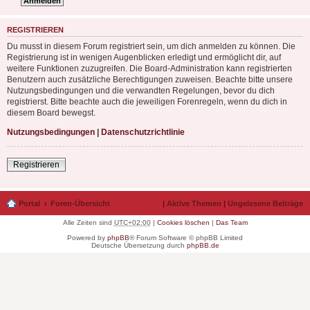
REGISTRIEREN
Du musst in diesem Forum registriert sein, um dich anmelden zu können. Die
Registrierung ist in wenigen Augenblicken erledigt und ermöglicht dir, auf
weitere Funktionen zuzugreifen. Die Board-Administration kann registrierten
Benutzern auch zusätzliche Berechtigungen zuweisen. Beachte bitte unsere
Nutzungsbedingungen und die verwandten Regelungen, bevor du dich
registrierst. Bitte beachte auch die jeweiligen Forenregeln, wenn du dich in
diesem Board bewegst.
Nutzungsbedingungen
|
Datenschutzrichtlinie
Registrieren
Portal
Foren-Übersicht
|
Aktive Themen
|
Ungelesene Beiträge
Alle Zeiten sind
UTC+02:00
|
Cookies löschen
|
Das Team
Powered by
phpBB
® Forum Software © phpBB Limited
Deutsche Übersetzung durch
phpBB.de