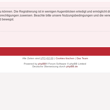
 können. Die Registrierung ist in wenigen Augenblicken erledigt und ermöglicht di
 Berechtigungen zuweisen. Beachte bitte unsere Nutzungsbedingungen und die verwa
d bewegst.
Alle Zeiten sind
UTC+02:00
|
Cookies löschen
|
Das Team
Powered by
phpBB
® Forum Software © phpBB Limited
Deutsche Übersetzung durch
phpBB.de