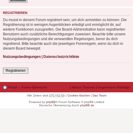
REGISTRIEREN
Du musst in diesem Forum registriert sein, um dich anmelden zu können. Die
Registrierung ist in wenigen Augenblicken erledigt und ermöglicht dir, auf
weitere Funktionen zuzugreifen. Die Board-Administration kann registrierten
Benutzern auch zusätzliche Berechtigungen zuweisen. Beachte bitte unsere
Nutzungsbedingungen und die verwandten Regelungen, bevor du dich
registrierst. Bitte beachte auch die jeweiligen Forenregeln, wenn du dich in
diesem Board bewegst.
Nutzungsbedingungen
|
Datenschutzrichtlinie
Registrieren
Portal
Foren-Übersicht
|
Aktive Themen
|
Ungelesene Beiträge
Alle Zeiten sind
UTC+02:00
|
Cookies löschen
|
Das Team
Powered by
phpBB
® Forum Software © phpBB Limited
Deutsche Übersetzung durch
phpBB.de