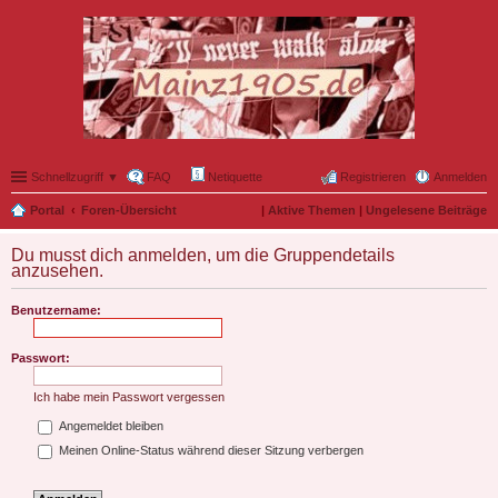
Schnellzugriff ▼
FAQ
Netiquette
Registrieren
Anmelden
Portal
Foren-Übersicht
|
Aktive Themen
|
Ungelesene Beiträge
Du musst dich anmelden, um die Gruppendetails
anzusehen.
Benutzername:
Passwort:
Ich habe mein Passwort vergessen
Angemeldet bleiben
Meinen Online-Status während dieser Sitzung verbergen