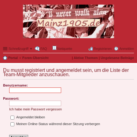
Schnellzugriff ▼
FAQ
Netiquette
Registrieren
Anmelden
Portal
Foren-Übersicht
|
Aktive Themen
|
Ungelesene Beiträge
Du musst registriert und angemeldet sein, um die Liste der
Team-Mitglieder anzuschauen.
Benutzername:
Passwort:
Ich habe mein Passwort vergessen
Angemeldet bleiben
Meinen Online-Status während dieser Sitzung verbergen