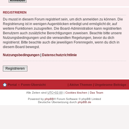
REGISTRIEREN
Du musst in diesem Forum registriert sein, um dich anmelden zu können. Die
Registrierung ist in wenigen Augenblicken erledigt und ermöglicht dir, auf
weitere Funktionen zuzugreifen. Die Board-Administration kann registrierten
Benutzern auch zusätzliche Berechtigungen zuweisen. Beachte bitte unsere
Nutzungsbedingungen und die verwandten Regelungen, bevor du dich
registrierst. Bitte beachte auch die jeweiligen Forenregeln, wenn du dich in
diesem Board bewegst.
Nutzungsbedingungen
|
Datenschutzrichtlinie
Registrieren
Portal
Foren-Übersicht
|
Aktive Themen
|
Ungelesene Beiträge
Alle Zeiten sind
UTC+02:00
|
Cookies löschen
|
Das Team
Powered by
phpBB
® Forum Software © phpBB Limited
Deutsche Übersetzung durch
phpBB.de