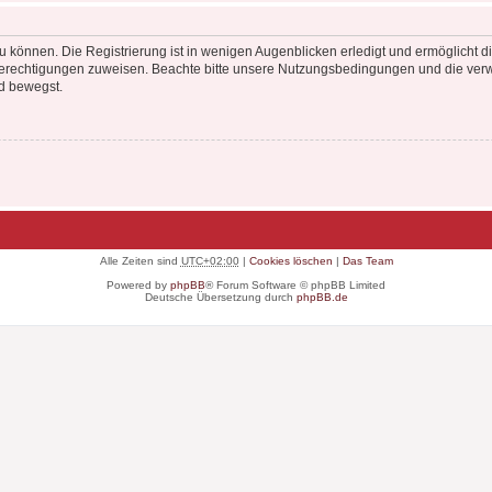
 können. Die Registrierung ist in wenigen Augenblicken erledigt und ermöglicht di
 Berechtigungen zuweisen. Beachte bitte unsere Nutzungsbedingungen und die verwa
d bewegst.
Alle Zeiten sind
UTC+02:00
|
Cookies löschen
|
Das Team
Powered by
phpBB
® Forum Software © phpBB Limited
Deutsche Übersetzung durch
phpBB.de