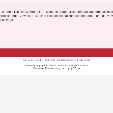
 können. Die Registrierung ist in wenigen Augenblicken erledigt und ermöglicht di
 Berechtigungen zuweisen. Beachte bitte unsere Nutzungsbedingungen und die verwa
d bewegst.
Alle Zeiten sind
UTC+02:00
|
Cookies löschen
|
Das Team
Powered by
phpBB
® Forum Software © phpBB Limited
Deutsche Übersetzung durch
phpBB.de