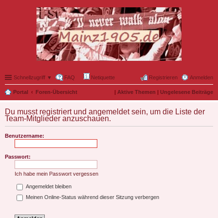
Schnellzugriff ▼
FAQ
Netiquette
Registrieren
Anmelden
Portal
Foren-Übersicht
|
Aktive Themen
|
Ungelesene Beiträge
Du musst registriert und angemeldet sein, um die Liste der
Team-Mitglieder anzuschauen.
Benutzername:
Passwort:
Ich habe mein Passwort vergessen
Angemeldet bleiben
Meinen Online-Status während dieser Sitzung verbergen