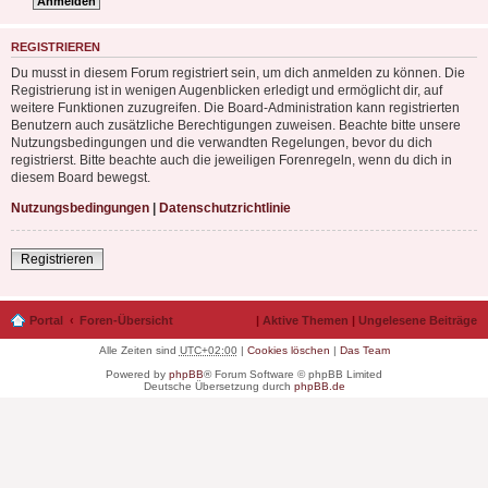
REGISTRIEREN
Du musst in diesem Forum registriert sein, um dich anmelden zu können. Die
Registrierung ist in wenigen Augenblicken erledigt und ermöglicht dir, auf
weitere Funktionen zuzugreifen. Die Board-Administration kann registrierten
Benutzern auch zusätzliche Berechtigungen zuweisen. Beachte bitte unsere
Nutzungsbedingungen und die verwandten Regelungen, bevor du dich
registrierst. Bitte beachte auch die jeweiligen Forenregeln, wenn du dich in
diesem Board bewegst.
Nutzungsbedingungen
|
Datenschutzrichtlinie
Registrieren
Portal
Foren-Übersicht
|
Aktive Themen
|
Ungelesene Beiträge
Alle Zeiten sind
UTC+02:00
|
Cookies löschen
|
Das Team
Powered by
phpBB
® Forum Software © phpBB Limited
Deutsche Übersetzung durch
phpBB.de