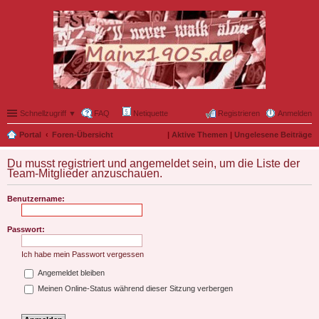
Schnellzugriff ▼
FAQ
Netiquette
Registrieren
Anmelden
Portal
Foren-Übersicht
|
Aktive Themen
|
Ungelesene Beiträge
Du musst registriert und angemeldet sein, um die Liste der
Team-Mitglieder anzuschauen.
Benutzername:
Passwort:
Ich habe mein Passwort vergessen
Angemeldet bleiben
Meinen Online-Status während dieser Sitzung verbergen