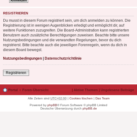
REGISTRIEREN
Du musst in diesem Forum registriert sein, um dich anmelden zu können. Die
Registrierung ist in wenigen Augenblicken erledigt und ermöglicht dir, auf
weitere Funktionen zuzugreifen. Die Board-Administration kann registrierten
Benutzern auch zusätzliche Berechtigungen zuweisen. Beachte bitte unsere
Nutzungsbedingungen und die verwandten Regelungen, bevor du dich
registrierst. Bitte beachte auch die jeweiligen Forenregeln, wenn du dich in
diesem Board bewegst.
Nutzungsbedingungen
|
Datenschutzrichtlinie
Registrieren
Portal
Foren-Übersicht
|
Aktive Themen
|
Ungelesene Beiträge
Alle Zeiten sind
UTC+02:00
|
Cookies löschen
|
Das Team
Powered by
phpBB
® Forum Software © phpBB Limited
Deutsche Übersetzung durch
phpBB.de