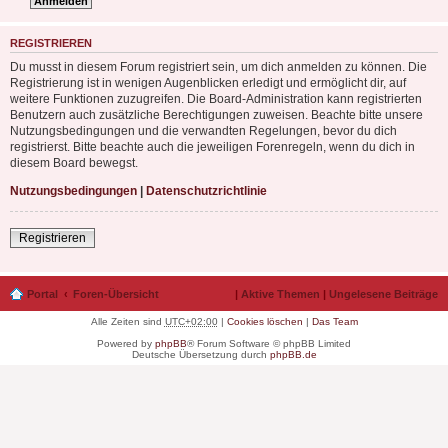
REGISTRIEREN
Du musst in diesem Forum registriert sein, um dich anmelden zu können. Die
Registrierung ist in wenigen Augenblicken erledigt und ermöglicht dir, auf
weitere Funktionen zuzugreifen. Die Board-Administration kann registrierten
Benutzern auch zusätzliche Berechtigungen zuweisen. Beachte bitte unsere
Nutzungsbedingungen und die verwandten Regelungen, bevor du dich
registrierst. Bitte beachte auch die jeweiligen Forenregeln, wenn du dich in
diesem Board bewegst.
Nutzungsbedingungen
|
Datenschutzrichtlinie
Registrieren
Portal
Foren-Übersicht
|
Aktive Themen
|
Ungelesene Beiträge
Alle Zeiten sind
UTC+02:00
|
Cookies löschen
|
Das Team
Powered by
phpBB
® Forum Software © phpBB Limited
Deutsche Übersetzung durch
phpBB.de