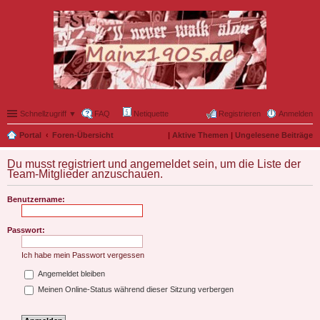
Schnellzugriff ▼
FAQ
Netiquette
Registrieren
Anmelden
Portal
Foren-Übersicht
|
Aktive Themen
|
Ungelesene Beiträge
Du musst registriert und angemeldet sein, um die Liste der
Team-Mitglieder anzuschauen.
Benutzername:
Passwort:
Ich habe mein Passwort vergessen
Angemeldet bleiben
Meinen Online-Status während dieser Sitzung verbergen