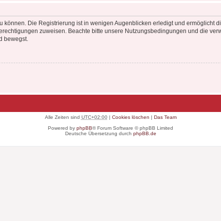
 können. Die Registrierung ist in wenigen Augenblicken erledigt und ermöglicht di
 Berechtigungen zuweisen. Beachte bitte unsere Nutzungsbedingungen und die verwa
d bewegst.
Alle Zeiten sind
UTC+02:00
|
Cookies löschen
|
Das Team
Powered by
phpBB
® Forum Software © phpBB Limited
Deutsche Übersetzung durch
phpBB.de