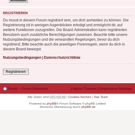
REGISTRIEREN
Du musst in diesem Forum registriert sein, um dich anmelden zu können. Die
Registrierung ist in wenigen Augenblicken erledigt und ermöglicht dir, auf
weitere Funktionen zuzugreifen. Die Board-Administration kann registrierten
Benutzern auch zusätzliche Berechtigungen zuweisen. Beachte bitte unsere
Nutzungsbedingungen und die verwandten Regelungen, bevor du dich
registrierst. Bitte beachte auch die jeweiligen Forenregeln, wenn du dich in
diesem Board bewegst.
Nutzungsbedingungen
|
Datenschutzrichtlinie
Registrieren
Portal
Foren-Übersicht
|
Aktive Themen
|
Ungelesene Beiträge
Alle Zeiten sind
UTC+02:00
|
Cookies löschen
|
Das Team
Powered by
phpBB
® Forum Software © phpBB Limited
Deutsche Übersetzung durch
phpBB.de