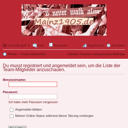
Schnellzugriff ▼
FAQ
Netiquette
Registrieren
Anmelden
Portal
Foren-Übersicht
|
Aktive Themen
|
Ungelesene Beiträge
Du musst registriert und angemeldet sein, um die Liste der
Team-Mitglieder anzuschauen.
Benutzername:
Passwort:
Ich habe mein Passwort vergessen
Angemeldet bleiben
Meinen Online-Status während dieser Sitzung verbergen