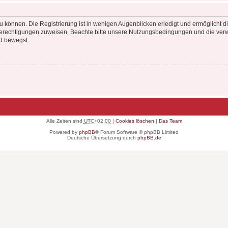
 können. Die Registrierung ist in wenigen Augenblicken erledigt und ermöglicht di
 Berechtigungen zuweisen. Beachte bitte unsere Nutzungsbedingungen und die verwa
d bewegst.
Alle Zeiten sind
UTC+02:00
|
Cookies löschen
|
Das Team
Powered by
phpBB
® Forum Software © phpBB Limited
Deutsche Übersetzung durch
phpBB.de