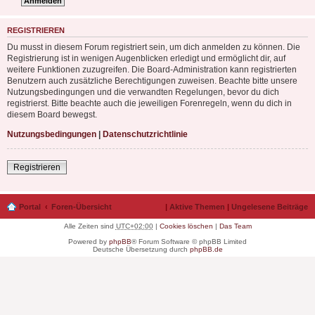
REGISTRIEREN
Du musst in diesem Forum registriert sein, um dich anmelden zu können. Die
Registrierung ist in wenigen Augenblicken erledigt und ermöglicht dir, auf
weitere Funktionen zuzugreifen. Die Board-Administration kann registrierten
Benutzern auch zusätzliche Berechtigungen zuweisen. Beachte bitte unsere
Nutzungsbedingungen und die verwandten Regelungen, bevor du dich
registrierst. Bitte beachte auch die jeweiligen Forenregeln, wenn du dich in
diesem Board bewegst.
Nutzungsbedingungen
|
Datenschutzrichtlinie
Registrieren
Portal
Foren-Übersicht
|
Aktive Themen
|
Ungelesene Beiträge
Alle Zeiten sind
UTC+02:00
|
Cookies löschen
|
Das Team
Powered by
phpBB
® Forum Software © phpBB Limited
Deutsche Übersetzung durch
phpBB.de