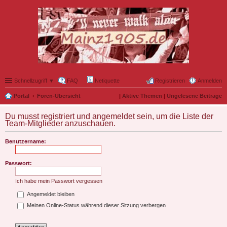
Schnellzugriff ▼
FAQ
Netiquette
Registrieren
Anmelden
Portal
Foren-Übersicht
|
Aktive Themen
|
Ungelesene Beiträge
Du musst registriert und angemeldet sein, um die Liste der
Team-Mitglieder anzuschauen.
Benutzername:
Passwort:
Ich habe mein Passwort vergessen
Angemeldet bleiben
Meinen Online-Status während dieser Sitzung verbergen