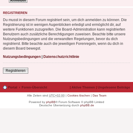
REGISTRIEREN
Du musst in diesem Forum registriert sein, um dich anmelden zu können. Die
Registrierung ist in wenigen Augenblicken erledigt und ermöglicht dir, auf
weitere Funktionen zuzugreifen. Die Board-Administration kann registrierten
Benutzern auch zusätzliche Berechtigungen zuweisen. Beachte bitte unsere
Nutzungsbedingungen und die verwandten Regelungen, bevor du dich
registrierst. Bitte beachte auch die jeweiligen Forenregeln, wenn du dich in
diesem Board bewegst.
Nutzungsbedingungen
|
Datenschutzrichtlinie
Registrieren
Portal
Foren-Übersicht
|
Aktive Themen
|
Ungelesene Beiträge
Alle Zeiten sind
UTC+02:00
|
Cookies löschen
|
Das Team
Powered by
phpBB
® Forum Software © phpBB Limited
Deutsche Übersetzung durch
phpBB.de