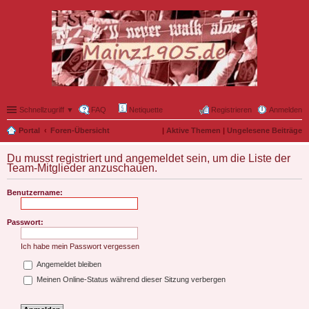
Schnellzugriff ▼
FAQ
Netiquette
Registrieren
Anmelden
Portal
Foren-Übersicht
|
Aktive Themen
|
Ungelesene Beiträge
Du musst registriert und angemeldet sein, um die Liste der
Team-Mitglieder anzuschauen.
Benutzername:
Passwort:
Ich habe mein Passwort vergessen
Angemeldet bleiben
Meinen Online-Status während dieser Sitzung verbergen