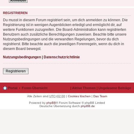
REGISTRIEREN
Du musst in diesem Forum registriert sein, um dich anmelden zu können. Die
Registrierung ist in wenigen Augenblicken erledigt und ermöglicht dir, auf
weitere Funktionen zuzugreifen. Die Board-Administration kann registrierten
Benutzern auch zusätzliche Berechtigungen zuweisen. Beachte bitte unsere
Nutzungsbedingungen und die verwandten Regelungen, bevor du dich
registrierst. Bitte beachte auch die jeweiligen Forenregeln, wenn du dich in
diesem Board bewegst.
Nutzungsbedingungen
|
Datenschutzrichtlinie
Registrieren
Portal
Foren-Übersicht
|
Aktive Themen
|
Ungelesene Beiträge
Alle Zeiten sind
UTC+02:00
|
Cookies löschen
|
Das Team
Powered by
phpBB
® Forum Software © phpBB Limited
Deutsche Übersetzung durch
phpBB.de