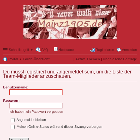
Schnellzugriff ▼
FAQ
Netiquette
Registrieren
Anmelden
Portal
Foren-Übersicht
|
Aktive Themen
|
Ungelesene Beiträge
Du musst registriert und angemeldet sein, um die Liste der
Team-Mitglieder anzuschauen.
Benutzername:
Passwort:
Ich habe mein Passwort vergessen
Angemeldet bleiben
Meinen Online-Status während dieser Sitzung verbergen