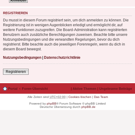
REGISTRIEREN
Du musst in diesem Forum registriert sein, um dich anmelden zu können. Die
Registrierung ist in wenigen Augenblicken erledigt und ermöglicht dir, auf
weitere Funktionen zuzugreifen. Die Board-Administration kann registrierten
Benutzern auch zusätzliche Berechtigungen zuweisen. Beachte bitte unsere
Nutzungsbedingungen und die verwandten Regelungen, bevor du dich
registrierst. Bitte beachte auch die jeweiligen Forenregeln, wenn du dich in
diesem Board bewegst.
Nutzungsbedingungen
|
Datenschutzrichtlinie
Registrieren
Portal
Foren-Übersicht
|
Aktive Themen
|
Ungelesene Beiträge
Alle Zeiten sind
UTC+02:00
|
Cookies löschen
|
Das Team
Powered by
phpBB
® Forum Software © phpBB Limited
Deutsche Übersetzung durch
phpBB.de