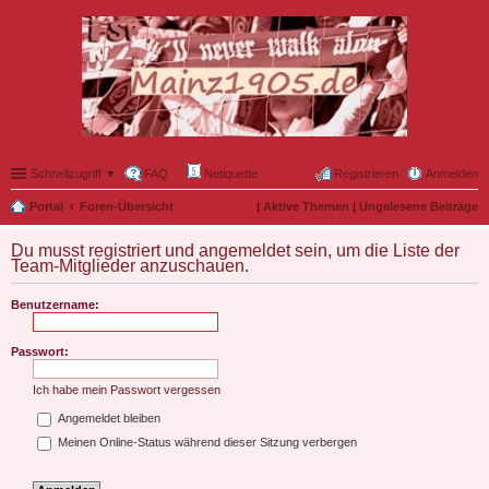
Schnellzugriff ▼
FAQ
Netiquette
Registrieren
Anmelden
Portal
Foren-Übersicht
|
Aktive Themen
|
Ungelesene Beiträge
Du musst registriert und angemeldet sein, um die Liste der
Team-Mitglieder anzuschauen.
Benutzername:
Passwort:
Ich habe mein Passwort vergessen
Angemeldet bleiben
Meinen Online-Status während dieser Sitzung verbergen