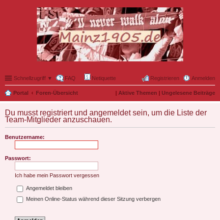
Schnellzugriff ▼
FAQ
Netiquette
Registrieren
Anmelden
Portal
Foren-Übersicht
|
Aktive Themen
|
Ungelesene Beiträge
Du musst registriert und angemeldet sein, um die Liste der
Team-Mitglieder anzuschauen.
Benutzername:
Passwort:
Ich habe mein Passwort vergessen
Angemeldet bleiben
Meinen Online-Status während dieser Sitzung verbergen