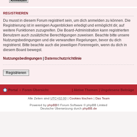
REGISTRIEREN
Du musst in diesem Forum registriert sein, um dich anmelden zu können. Die
Registrierung ist in wenigen Augenblicken erledigt und ermöglicht dir, auf
weitere Funktionen zuzugreifen. Die Board-Administration kann registrierten
Benutzern auch zusätzliche Berechtigungen zuweisen. Beachte bitte unsere
Nutzungsbedingungen und die verwandten Regelungen, bevor du dich
registrierst. Bitte beachte auch die jeweiligen Forenregeln, wenn du dich in
diesem Board bewegst.
Nutzungsbedingungen
|
Datenschutzrichtlinie
Registrieren
Portal
Foren-Übersicht
|
Aktive Themen
|
Ungelesene Beiträge
Alle Zeiten sind
UTC+02:00
|
Cookies löschen
|
Das Team
Powered by
phpBB
® Forum Software © phpBB Limited
Deutsche Übersetzung durch
phpBB.de