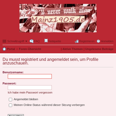
Schnellzugriff ▼
FAQ
Netiquette
Registrieren
Anmelden
Portal
Foren-Übersicht
|
Aktive Themen
|
Ungelesene Beiträge
Du musst registriert und angemeldet sein, um Profile
anzuschauen.
Benutzername:
Passwort:
Ich habe mein Passwort vergessen
Angemeldet bleiben
Meinen Online-Status während dieser Sitzung verbergen