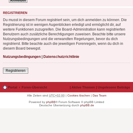
REGISTRIEREN
Du musst in diesem Forum registriert sein, um dich anmelden zu können. Die
Registrierung ist in wenigen Augenblicken erledigt und ermöglicht dir, auf
weitere Funktionen zuzugreifen. Die Board-Administration kann registrierten
Benutzern auch zusätzliche Berechtigungen zuweisen. Beachte bitte unsere
Nutzungsbedingungen und die verwandten Regelungen, bevor du dich
registrierst. Bitte beachte auch die jeweiligen Forenregeln, wenn du dich in
diesem Board bewegst.
Nutzungsbedingungen
|
Datenschutzrichtlinie
Registrieren
Portal
Foren-Übersicht
|
Aktive Themen
|
Ungelesene Beiträge
Alle Zeiten sind
UTC+02:00
|
Cookies löschen
|
Das Team
Powered by
phpBB
® Forum Software © phpBB Limited
Deutsche Übersetzung durch
phpBB.de