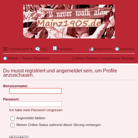
Schnellzugriff ▼
FAQ
Netiquette
Registrieren
Anmelden
Portal
Foren-Übersicht
|
Aktive Themen
|
Ungelesene Beiträge
Du musst registriert und angemeldet sein, um Profile
anzuschauen.
Benutzername:
Passwort:
Ich habe mein Passwort vergessen
Angemeldet bleiben
Meinen Online-Status während dieser Sitzung verbergen