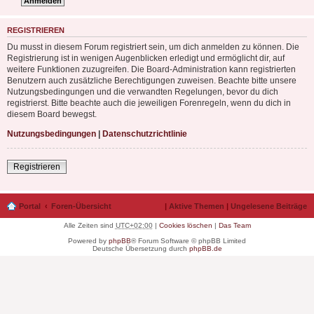
REGISTRIEREN
Du musst in diesem Forum registriert sein, um dich anmelden zu können. Die
Registrierung ist in wenigen Augenblicken erledigt und ermöglicht dir, auf
weitere Funktionen zuzugreifen. Die Board-Administration kann registrierten
Benutzern auch zusätzliche Berechtigungen zuweisen. Beachte bitte unsere
Nutzungsbedingungen und die verwandten Regelungen, bevor du dich
registrierst. Bitte beachte auch die jeweiligen Forenregeln, wenn du dich in
diesem Board bewegst.
Nutzungsbedingungen
|
Datenschutzrichtlinie
Registrieren
Portal
Foren-Übersicht
|
Aktive Themen
|
Ungelesene Beiträge
Alle Zeiten sind
UTC+02:00
|
Cookies löschen
|
Das Team
Powered by
phpBB
® Forum Software © phpBB Limited
Deutsche Übersetzung durch
phpBB.de