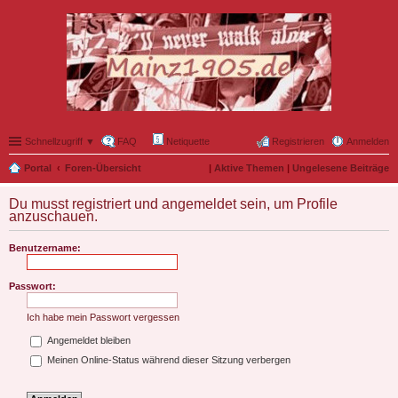
Schnellzugriff ▼
FAQ
Netiquette
Registrieren
Anmelden
Portal
Foren-Übersicht
|
Aktive Themen
|
Ungelesene Beiträge
Du musst registriert und angemeldet sein, um Profile
anzuschauen.
Benutzername:
Passwort:
Ich habe mein Passwort vergessen
Angemeldet bleiben
Meinen Online-Status während dieser Sitzung verbergen