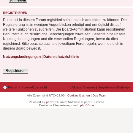
REGISTRIEREN
Du musst in diesem Forum registriert sein, um dich anmelden zu können. Die
Registrierung ist in wenigen Augenblicken erledigt und ermöglicht dir, auf
weitere Funktionen zuzugreifen. Die Board-Administration kann registrierten
Benutzern auch zusätzliche Berechtigungen zuweisen. Beachte bitte unsere
Nutzungsbedingungen und die verwandten Regelungen, bevor du dich
registrierst. Bitte beachte auch die jeweiligen Forenregeln, wenn du dich in
diesem Board bewegst.
Nutzungsbedingungen
|
Datenschutzrichtlinie
Registrieren
Portal
Foren-Übersicht
|
Aktive Themen
|
Ungelesene Beiträge
Alle Zeiten sind
UTC+02:00
|
Cookies löschen
|
Das Team
Powered by
phpBB
® Forum Software © phpBB Limited
Deutsche Übersetzung durch
phpBB.de