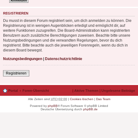
REGISTRIEREN
Du musst in diesem Forum registriert sein, um dich anmelden zu können. Die
Registrierung ist in wenigen Augenblicken erledigt und ermöglicht dir, auf
weitere Funktionen zuzugreifen. Die Board-Administration kann registrierten
Benutzern auch zusätzliche Berechtigungen zuweisen. Beachte bitte unsere
Nutzungsbedingungen und die verwandten Regelungen, bevor du dich
registrierst. Bitte beachte auch die jeweiligen Forenregeln, wenn du dich in
diesem Board bewegst.
Nutzungsbedingungen
|
Datenschutzrichtlinie
Registrieren
Portal
Foren-Übersicht
|
Aktive Themen
|
Ungelesene Beiträge
Alle Zeiten sind
UTC+02:00
|
Cookies löschen
|
Das Team
Powered by
phpBB
® Forum Software © phpBB Limited
Deutsche Übersetzung durch
phpBB.de