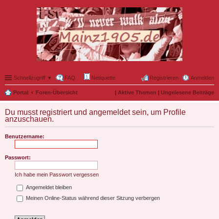
Schnellzugriff ▼
FAQ
Netiquette
Registrieren
Anmelden
Portal
Foren-Übersicht
|
Aktive Themen
|
Ungelesene Beiträge
Du musst registriert und angemeldet sein, um Profile
anzuschauen.
Benutzername:
Passwort:
Ich habe mein Passwort vergessen
Angemeldet bleiben
Meinen Online-Status während dieser Sitzung verbergen